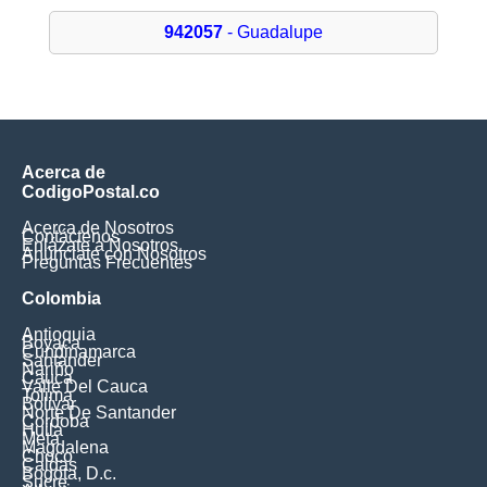
942057
- Guadalupe
Acerca de
CodigoPostal.co
Acerca de Nosotros
Contáctenos
Enlázate a Nosotros
Anúnciate con Nosotros
Preguntas Frecuentes
Colombia
Antioquia
Boyaca
Cundinamarca
Santander
Nariño
Cauca
Valle Del Cauca
Tolima
Bolivar
Norte De Santander
Cordoba
Huila
Meta
Magdalena
Choco
Caldas
Bogota, D.c.
Sucre