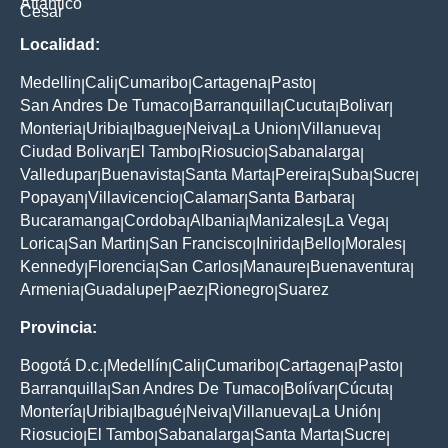
Atlantico
Cesar
Localidad:
Medellin
Cali
Cumaribo
Cartagena
Pasto
|
|
|
|
|
San Andres De Tumaco
Barranquilla
Cucuta
Bolivar
|
|
|
|
Monteria
Uribia
Ibague
Neiva
La Union
Villanueva
|
|
|
|
|
|
Ciudad Bolivar
El Tambo
Riosucio
Sabanalarga
|
|
|
|
Valledupar
Buenavista
Santa Marta
Pereira
Suba
Sucre
|
|
|
|
|
|
Popayan
Villavicencio
Calamar
Santa Barbara
|
|
|
|
Bucaramanga
Cordoba
Albania
Manizales
La Vega
|
|
|
|
|
Lorica
San Martin
San Francisco
Inirida
Bello
Morales
|
|
|
|
|
|
Kennedy
Florencia
San Carlos
Manaure
Buenaventura
|
|
|
|
|
Armenia
Guadalupe
Paez
Rionegro
Suarez
|
|
|
|
Provincia:
Bogotá D.c.
Medellín
Cali
Cumaribo
Cartagena
Pasto
|
|
|
|
|
|
Barranquilla
San Andres De Tumaco
Bolívar
Cúcuta
|
|
|
|
Montería
Uribia
Ibagué
Neiva
Villanueva
La Unión
|
|
|
|
|
|
Riosucio
El Tambo
Sabanalarga
Santa Marta
Sucre
|
|
|
|
|