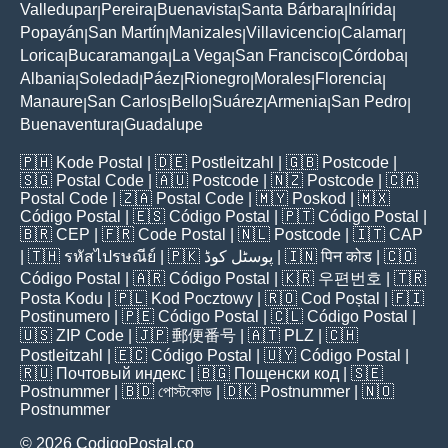
Valledupar
Pereira
Buenavista
Santa Bárbara
Inírida
|
|
|
|
|
Popayán
San Martín
Manizales
Villavicencio
Calamar
|
|
|
|
|
Lorica
Bucaramanga
La Vega
San Francisco
Córdoba
|
|
|
|
|
Albania
Soledad
Páez
Rionegro
Morales
Florencia
|
|
|
|
|
|
Manaure
San Carlos
Bello
Suárez
Armenia
San Pedro
|
|
|
|
|
|
Buenaventura
Guadalupe
|
🇵🇭
Kode Postal
| 🇩🇪
Postleitzahl
| 🇬🇧
Postcode
|
🇸🇬
Postal Code
| 🇦🇺
Postcode
| 🇳🇿
Postcode
| 🇨🇦
Postal Code
| 🇿🇦
Postal Code
| 🇲🇾
Poskod
| 🇲🇽
Código Postal
| 🇪🇸
Código Postal
| 🇵🇹
Código Postal
|
🇧🇷
CEP
| 🇫🇷
Code Postal
| 🇳🇱
Postcode
| 🇮🇹
CAP
| 🇹🇭
รหัสไปรษณีย์
| 🇵🇰
پوسٹل کوڈ
| 🇮🇳
पिन कोड
| 🇨🇴
Código Postal
| 🇦🇷
Código Postal
| 🇰🇷
우편번호
| 🇹🇷
Posta Kodu
| 🇵🇱
Kod Pocztowy
| 🇷🇴
Cod Poștal
| 🇫🇮
Postinumero
| 🇵🇪
Código Postal
| 🇨🇱
Código Postal
|
🇺🇸
ZIP Code
| 🇯🇵
郵便番号
| 🇦🇹
PLZ
| 🇨🇭
Postleitzahl
| 🇪🇨
Código Postal
| 🇺🇾
Código Postal
|
🇷🇺
Почтовый индекс
| 🇧🇬
Пощенски код
| 🇸🇪
Postnummer
| 🇧🇩
পোস্টকোড
| 🇩🇰
Postnummer
| 🇳🇴
Postnummer
© 2026 CodigoPostal.co