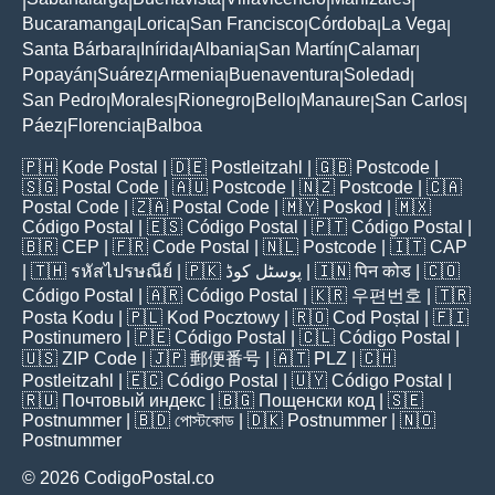
|
|
|
|
|
Bucaramanga
Lorica
San Francisco
Córdoba
La Vega
|
|
|
|
|
Santa Bárbara
Inírida
Albania
San Martín
Calamar
|
|
|
|
|
Popayán
Suárez
Armenia
Buenaventura
Soledad
|
|
|
|
|
San Pedro
Morales
Rionegro
Bello
Manaure
San Carlos
|
|
|
|
|
|
Páez
Florencia
Balboa
|
|
🇵🇭
Kode Postal
| 🇩🇪
Postleitzahl
| 🇬🇧
Postcode
|
🇸🇬
Postal Code
| 🇦🇺
Postcode
| 🇳🇿
Postcode
| 🇨🇦
Postal Code
| 🇿🇦
Postal Code
| 🇲🇾
Poskod
| 🇲🇽
Código Postal
| 🇪🇸
Código Postal
| 🇵🇹
Código Postal
|
🇧🇷
CEP
| 🇫🇷
Code Postal
| 🇳🇱
Postcode
| 🇮🇹
CAP
| 🇹🇭
รหัสไปรษณีย์
| 🇵🇰
پوسٹل کوڈ
| 🇮🇳
पिन कोड
| 🇨🇴
Código Postal
| 🇦🇷
Código Postal
| 🇰🇷
우편번호
| 🇹🇷
Posta Kodu
| 🇵🇱
Kod Pocztowy
| 🇷🇴
Cod Poștal
| 🇫🇮
Postinumero
| 🇵🇪
Código Postal
| 🇨🇱
Código Postal
|
🇺🇸
ZIP Code
| 🇯🇵
郵便番号
| 🇦🇹
PLZ
| 🇨🇭
Postleitzahl
| 🇪🇨
Código Postal
| 🇺🇾
Código Postal
|
🇷🇺
Почтовый индекс
| 🇧🇬
Пощенски код
| 🇸🇪
Postnummer
| 🇧🇩
পোস্টকোড
| 🇩🇰
Postnummer
| 🇳🇴
Postnummer
© 2026 CodigoPostal.co