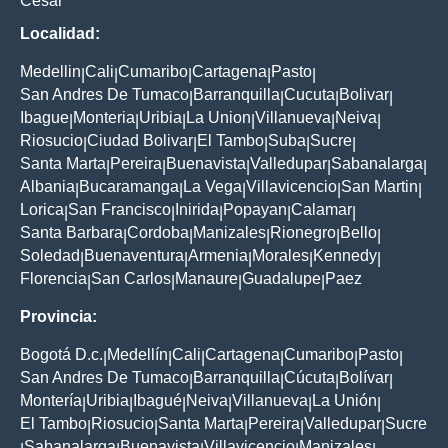
Cesar
Localidad:
Medellin
Cali
Cumaribo
Cartagena
Pasto
|
|
|
|
|
San Andres De Tumaco
Barranquilla
Cucuta
Bolivar
|
|
|
|
Ibague
Monteria
Uribia
La Union
Villanueva
Neiva
|
|
|
|
|
|
Riosucio
Ciudad Bolivar
El Tambo
Suba
Sucre
|
|
|
|
|
Santa Marta
Pereira
Buenavista
Valledupar
Sabanalarga
|
|
|
|
|
Albania
Bucaramanga
La Vega
Villavicencio
San Martin
|
|
|
|
|
Lorica
San Francisco
Inirida
Popayan
Calamar
|
|
|
|
|
Santa Barbara
Cordoba
Manizales
Rionegro
Bello
|
|
|
|
|
Soledad
Buenaventura
Armenia
Morales
Kennedy
|
|
|
|
|
Florencia
San Carlos
Manaure
Guadalupe
Paez
|
|
|
|
Provincia:
Bogotá D.c.
Medellín
Cali
Cartagena
Cumaribo
Pasto
|
|
|
|
|
|
San Andres De Tumaco
Barranquilla
Cúcuta
Bolívar
|
|
|
|
Montería
Uribia
Ibagué
Neiva
Villanueva
La Unión
|
|
|
|
|
|
El Tambo
Riosucio
Santa Marta
Pereira
Valledupar
Sucre
|
|
|
|
|
Sabanalarga
Buenavista
Villavicencio
Manizales