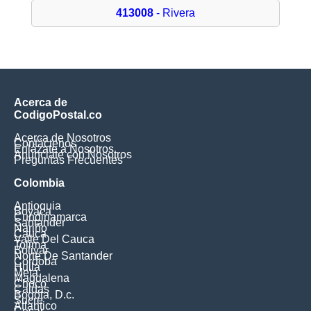
413008
- Rivera
Acerca de
CodigoPostal.co
Acerca de Nosotros
Contáctenos
Enlázate a Nosotros
Anúnciate con Nosotros
Preguntas Frecuentes
Colombia
Antioquia
Boyaca
Cundinamarca
Santander
Nariño
Cauca
Valle Del Cauca
Tolima
Bolivar
Norte De Santander
Cordoba
Huila
Meta
Magdalena
Choco
Caldas
Bogota, D.c.
Sucre
Atlantico