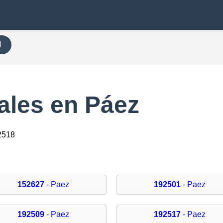
H
ales en Páez
2518
152627
- Paez
192501
- Paez
192509
- Paez
192517
- Paez