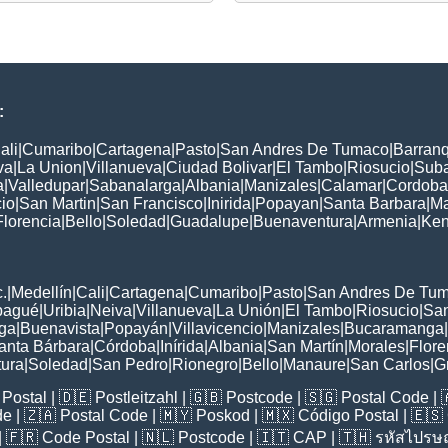
:
ali
|
Cumaribo
|
Cartagena
|
Pasto
|
San Andres De Tumaco
|
Barranq
va
|
La Union
|
Villanueva
|
Ciudad Bolivar
|
El Tambo
|
Riosucio
|
Sub
a
|
Valledupar
|
Sabanalarga
|
Albania
|
Manizales
|
Calamar
|
Cordoba
cio
|
San Martin
|
San Francisco
|
Inirida
|
Popayan
|
Santa Barbara
|
Ma
Florencia
|
Bello
|
Soledad
|
Guadalupe
|
Buenaventura
|
Armenia
|
Ke
:
.
|
Medellín
|
Cali
|
Cartagena
|
Cumaribo
|
Pasto
|
San Andres De Tu
bagué
|
Uribia
|
Neiva
|
Villanueva
|
La Unión
|
El Tambo
|
Riosucio
|
San
ga
|
Buenavista
|
Popayán
|
Villavicencio
|
Manizales
|
Bucaramanga
|
anta Bárbara
|
Córdoba
|
Inírida
|
Albania
|
San Martín
|
Morales
|
Flore
ura
|
Soledad
|
San Pedro
|
Rionegro
|
Bello
|
Manaure
|
San Carlos
|
G
Postal
| 🇩🇪
Postleitzahl
| 🇬🇧
Postcode
| 🇸🇬
Postal Code
| 
de
| 🇿🇦
Postal Code
| 🇲🇾
Poskod
| 🇲🇽
Código Postal
| 🇪🇸
| 🇫🇷
Code Postal
| 🇳🇱
Postcode
| 🇮🇹
CAP
| 🇹🇭
รหัสไปรษณ