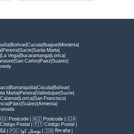
uilla
|
Bolivar
|
Cucuta
|
Ibague
|
Monteria
|
a
|
Pereira
|
Sucre
|
Santa Marta
|
|
La Vega
|
Bucaramanga
|
Lorica
|
naure
|
San Carlos
|
Paez
|
Suarez
|
nnedy
maco
|
Barranquilla
|
Cúcuta
|
Bolívar
|
ta Marta
|
Pereira
|
Valledupar
|
Sucre
|
Calamar
|
Lorica
|
San Francisco
|
ncia
|
Páez
|
Suárez
|
Armenia
|
ranada
🇦🇺
Postcode
| 🇳🇿
Postcode
| 🇨🇦
Código Postal
| 🇵🇹
Código Postal
|
ีย์
| 🇵🇰
پوسٹل کوڈ
| 🇮🇳
पिन कोड
|