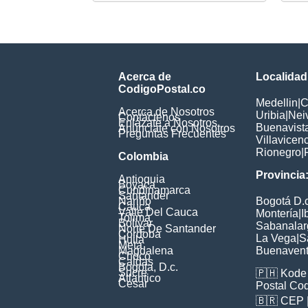
Acerca de
Localidad
CodigoPostal.co
Medellin
|
C
Acerca de Nosotros
Uribia
|
Nei
Contáctenos
Enlázate a Nosotros
Buenavist
Anúnciate con Nosotros
Preguntas Frecuentes
Villavicen
Rionegro
|
Colombia
Provincia
Antioquia
Boyaca
Cundinamarca
Santander
Nariño
Bogotá D.c
Cauca
Valle Del Cauca
Montería
|
I
Tolima
Bolivar
Sabanalar
Norte De Santander
Cordoba
La Vega
|
S
Huila
Meta
Magdalena
Buenavent
Choco
Caldas
Bogota, D.c.
Sucre
🇵🇭
Kode 
Atlantico
Cesar
Postal Co
🇧🇷
CEP