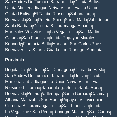
San Andres De Tumaco
Barranquilla
Cucuta
Bolivar
|
|
|
|
Uribia
Monteria
Ibague
Neiva
Villanueva
La Union
|
|
|
|
|
|
Ciudad Bolivar
El Tambo
Riosucio
Sabanalarga
|
|
|
|
Buenavista
Suba
Pereira
Sucre
Santa Marta
Valledupar
|
|
|
|
|
|
Santa Barbara
Cordoba
Bucaramanga
Albania
|
|
|
|
Manizales
Villavicencio
La Vega
Lorica
San Martin
|
|
|
|
|
Calamar
San Francisco
Inirida
Popayan
Morales
|
|
|
|
|
Kennedy
Florencia
Bello
Manaure
San Carlos
Paez
|
|
|
|
|
|
Buenaventura
Suarez
Guadalupe
Rionegro
Armenia
|
|
|
|
Provincia:
Bogotá D.c.
Medellín
Cali
Cartagena
Cumaribo
Pasto
|
|
|
|
|
|
San Andres De Tumaco
Barranquilla
Bolívar
Cúcuta
|
|
|
|
Montería
Uribia
Ibagué
La Unión
Neiva
Villanueva
|
|
|
|
|
|
Riosucio
El Tambo
Sabanalarga
Sucre
Santa Marta
|
|
|
|
|
Buenavista
Pereira
Valledupar
Santa Bárbara
Calamar
|
|
|
|
|
Albania
Manizales
San Martín
Popayán
Villavicencio
|
|
|
|
|
Córdoba
Bucaramanga
Lorica
San Francisco
Inírida
|
|
|
|
|
La Vega
Páez
San Pedro
Rionegro
Manaure
San Carlos
|
|
|
|
|
|