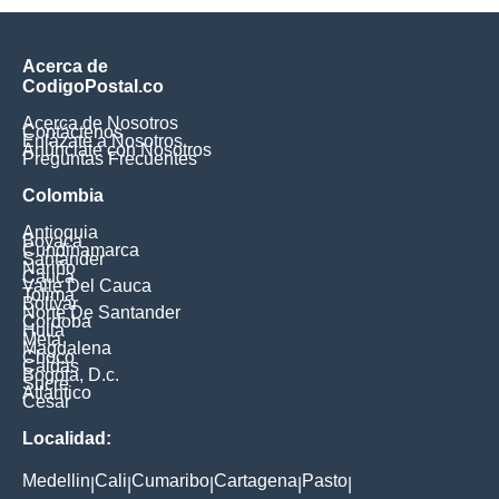
Acerca de
CodigoPostal.co
Acerca de Nosotros
Contáctenos
Enlázate a Nosotros
Anúnciate con Nosotros
Preguntas Frecuentes
Colombia
Antioquia
Boyaca
Cundinamarca
Santander
Nariño
Cauca
Valle Del Cauca
Tolima
Bolivar
Norte De Santander
Cordoba
Huila
Meta
Magdalena
Choco
Caldas
Bogota, D.c.
Sucre
Atlantico
Cesar
Localidad:
Medellin
Cali
Cumaribo
Cartagena
Pasto
|
|
|
|
|