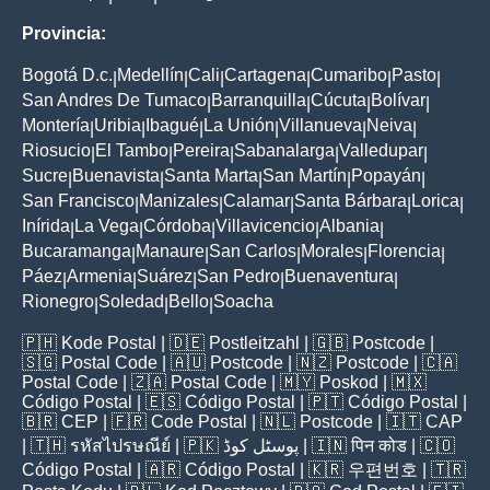
Provincia:
Bogotá D.c.
Medellín
Cali
Cartagena
Cumaribo
Pasto
|
|
|
|
|
|
San Andres De Tumaco
Barranquilla
Cúcuta
Bolívar
|
|
|
|
Montería
Uribia
Ibagué
La Unión
Villanueva
Neiva
|
|
|
|
|
|
Riosucio
El Tambo
Pereira
Sabanalarga
Valledupar
|
|
|
|
|
Sucre
Buenavista
Santa Marta
San Martín
Popayán
|
|
|
|
|
San Francisco
Manizales
Calamar
Santa Bárbara
Lorica
|
|
|
|
|
Inírida
La Vega
Córdoba
Villavicencio
Albania
|
|
|
|
|
Bucaramanga
Manaure
San Carlos
Morales
Florencia
|
|
|
|
|
Páez
Armenia
Suárez
San Pedro
Buenaventura
|
|
|
|
|
Rionegro
Soledad
Bello
Soacha
|
|
|
🇵🇭
Kode Postal
| 🇩🇪
Postleitzahl
| 🇬🇧
Postcode
|
🇸🇬
Postal Code
| 🇦🇺
Postcode
| 🇳🇿
Postcode
| 🇨🇦
Postal Code
| 🇿🇦
Postal Code
| 🇲🇾
Poskod
| 🇲🇽
Código Postal
| 🇪🇸
Código Postal
| 🇵🇹
Código Postal
|
🇧🇷
CEP
| 🇫🇷
Code Postal
| 🇳🇱
Postcode
| 🇮🇹
CAP
| 🇹🇭
รหัสไปรษณีย์
| 🇵🇰
پوسٹل کوڈ
| 🇮🇳
पिन कोड
| 🇨🇴
Código Postal
| 🇦🇷
Código Postal
| 🇰🇷
우편번호
| 🇹🇷