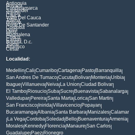
Antioquia
Boyaca
Cundinamarca
Santander
Nariño
Cauca
Valle Del Cauca
Tolima
Bolivar
Norte De Santander
Cordoba
Huila
Meta
Magdalena
Choco
Caldas
Bogota, D.c.
Sucre
Atlantico
Cesar
Localidad:
Medellin
Cali
Cumaribo
Cartagena
Pasto
Barranquilla
|
|
|
|
|
|
San Andres De Tumaco
Cucuta
Bolivar
Monteria
Uribia
|
|
|
|
|
Ibague
Villanueva
Neiva
La Union
Ciudad Bolivar
|
|
|
|
|
El Tambo
Riosucio
Suba
Sucre
Buenavista
Sabanalarga
|
|
|
|
|
|
Valledupar
Pereira
Santa Marta
Lorica
San Martin
|
|
|
|
|
San Francisco
Inirida
Villavicencio
Popayan
|
|
|
|
Bucaramanga
Albania
Santa Barbara
Manizales
Calamar
|
|
|
|
La Vega
Cordoba
Soledad
Bello
Buenaventura
Armenia
|
|
|
|
|
|
|
Morales
Kennedy
Florencia
Manaure
San Carlos
|
|
|
|
|
Guadalupe
Paez
Rionegro
|
|