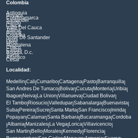
Colombia
Antioquia
Boyaca
Cundinamarca
Santander
Nariño
Cauca
Valle Del Cauca
Tolima
Bolivar
Cordoba
Norte De Santander
Huila
Meta
Magdalena
Choco
Caldas
Bogota, D.c.
Sucre
Atlantico
Cesar
Localidad:
Medellin
Cali
Cumaribo
Cartagena
Pasto
Barranquilla
|
|
|
|
|
|
San Andres De Tumaco
Bolivar
Cucuta
Monteria
Uribia
|
|
|
|
|
Ibague
Neiva
La Union
Villanueva
Ciudad Bolivar
|
|
|
|
|
El Tambo
Riosucio
Valledupar
Sabanalarga
Buenavista
|
|
|
|
|
Suba
Pereira
Sucre
Santa Marta
San Francisco
Inirida
|
|
|
|
|
|
Popayan
Calamar
Santa Barbara
Bucaramanga
Cordoba
|
|
|
|
Albania
Manizales
La Vega
Lorica
Villavicencio
|
|
|
|
|
|
San Martin
Bello
Morales
Kennedy
Florencia
|
|
|
|
|