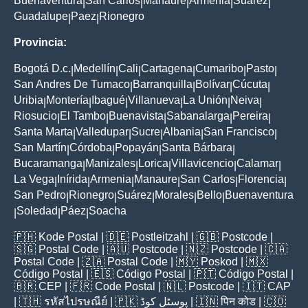
Buenaventura
San Carlos
Manaure
Armenia
Suarez
|
|
|
|
|
Guadalupe
Paez
Rionegro
|
|
Provincia:
Bogotá D.c.
Medellín
Cali
Cartagena
Cumaribo
Pasto
|
|
|
|
|
|
San Andres De Tumaco
Barranquilla
Bolívar
Cúcuta
|
|
|
|
Uribia
Montería
Ibagué
Villanueva
La Unión
Neiva
|
|
|
|
|
|
Riosucio
El Tambo
Buenavista
Sabanalarga
Pereira
|
|
|
|
|
Santa Marta
Valledupar
Sucre
Albania
San Francisco
|
|
|
|
|
San Martín
Córdoba
Popayán
Santa Bárbara
|
|
|
|
Bucaramanga
Manizales
Lorica
Villavicencio
Calamar
|
|
|
|
|
La Vega
Inírida
Armenia
Manaure
San Carlos
Florencia
|
|
|
|
|
|
San Pedro
Rionegro
Suárez
Morales
Bello
Buenaventura
|
|
|
|
|
Soledad
Páez
Soacha
|
|
|
🇵🇭
Kode Postal
| 🇩🇪
Postleitzahl
| 🇬🇧
Postcode
|
🇸🇬
Postal Code
| 🇦🇺
Postcode
| 🇳🇿
Postcode
| 🇨🇦
Postal Code
| 🇿🇦
Postal Code
| 🇲🇾
Poskod
| 🇲🇽
Código Postal
| 🇪🇸
Código Postal
| 🇵🇹
Código Postal
|
🇧🇷
CEP
| 🇫🇷
Code Postal
| 🇳🇱
Postcode
| 🇮🇹
CAP
| 🇹🇭
รหัสไปรษณีย์
| 🇵🇰
پوسٹل کوڈ
| 🇮🇳
पिन कोड
| 🇨🇴