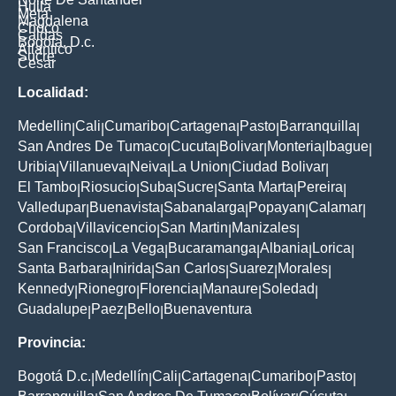
Huila
Meta
Magdalena
Choco
Caldas
Bogota, D.c.
Atlantico
Sucre
Cesar
Localidad:
Medellin
Cali
Cumaribo
Cartagena
Pasto
Barranquilla
|
|
|
|
|
|
San Andres De Tumaco
Cucuta
Bolivar
Monteria
Ibague
|
|
|
|
|
Uribia
Villanueva
Neiva
La Union
Ciudad Bolivar
|
|
|
|
|
El Tambo
Riosucio
Suba
Sucre
Santa Marta
Pereira
|
|
|
|
|
|
Valledupar
Buenavista
Sabanalarga
Popayan
Calamar
|
|
|
|
|
Cordoba
Villavicencio
San Martin
Manizales
|
|
|
|
San Francisco
La Vega
Bucaramanga
Albania
Lorica
|
|
|
|
|
Santa Barbara
Inirida
San Carlos
Suarez
Morales
|
|
|
|
|
Kennedy
Rionegro
Florencia
Manaure
Soledad
|
|
|
|
|
Guadalupe
Paez
Bello
Buenaventura
|
|
|
Provincia:
Bogotá D.c.
Medellín
Cali
Cartagena
Cumaribo
Pasto
|
|
|
|
|
|