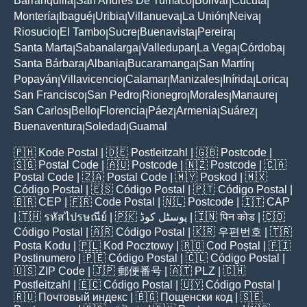
Barranquilla
San Andres De Tumaco
Bolívar
Cúcuta
|
|
|
|
Montería
Ibagué
Uribia
Villanueva
La Unión
Neiva
|
|
|
|
|
|
Riosucio
El Tambo
Sucre
Buenavista
Pereira
|
|
|
|
|
Santa Marta
Sabanalarga
Valledupar
La Vega
Córdoba
|
|
|
|
|
Santa Bárbara
Albania
Bucaramanga
San Martín
|
|
|
|
Popayán
Villavicencio
Calamar
Manizales
Inírida
Lorica
|
|
|
|
|
|
San Francisco
San Pedro
Rionegro
Morales
Manaure
|
|
|
|
|
San Carlos
Bello
Florencia
Páez
Armenia
Suárez
|
|
|
|
|
|
Buenaventura
Soledad
Guamal
|
|
🇵🇭
Kode Postal
| 🇩🇪
Postleitzahl
| 🇬🇧
Postcode
|
🇸🇬
Postal Code
| 🇦🇺
Postcode
| 🇳🇿
Postcode
| 🇨🇦
Postal Code
| 🇿🇦
Postal Code
| 🇲🇾
Poskod
| 🇲🇽
Código Postal
| 🇪🇸
Código Postal
| 🇵🇹
Código Postal
|
🇧🇷
CEP
| 🇫🇷
Code Postal
| 🇳🇱
Postcode
| 🇮🇹
CAP
| 🇹🇭
รหัสไปรษณีย์
| 🇵🇰
پوسٹل کوڈ
| 🇮🇳
पिन कोड
| 🇨🇴
Código Postal
| 🇦🇷
Código Postal
| 🇰🇷
우편번호
| 🇹🇷
Posta Kodu
| 🇵🇱
Kod Pocztowy
| 🇷🇴
Cod Poștal
| 🇫🇮
Postinumero
| 🇵🇪
Código Postal
| 🇨🇱
Código Postal
|
🇺🇸
ZIP Code
| 🇯🇵
郵便番号
| 🇦🇹
PLZ
| 🇨🇭
Postleitzahl
| 🇪🇨
Código Postal
| 🇺🇾
Código Postal
|
🇷🇺
Почтовый индекс
| 🇧🇬
Пощенски код
| 🇸🇪