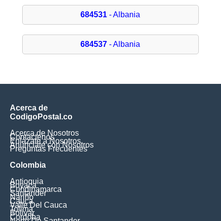
684531
- Albania
684537
- Albania
Acerca de
CodigoPostal.co
Acerca de Nosotros
Contáctenos
Enlázate a Nosotros
Anúnciate con Nosotros
Preguntas Frecuentes
Colombia
Antioquia
Boyaca
Cundinamarca
Santander
Nariño
Cauca
Valle Del Cauca
Tolima
Bolivar
Cordoba
Norte De Santander