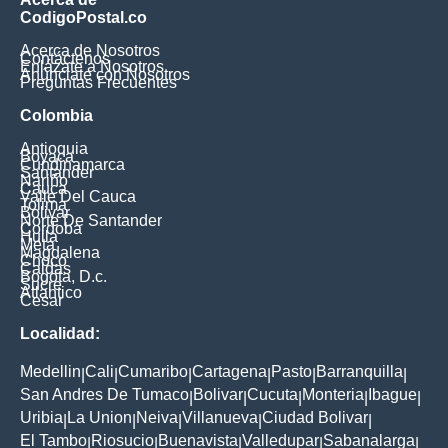
CodigoPostal.co
Acerca de Nosotros
Contáctenos
Enlázate a Nosotros
Anúnciate con Nosotros
Preguntas Frecuentes
Colombia
Antioquia
Boyaca
Cundinamarca
Santander
Nariño
Cauca
Valle Del Cauca
Tolima
Bolivar
Norte De Santander
Cordoba
Huila
Meta
Magdalena
Choco
Caldas
Bogota, D.c.
Sucre
Atlantico
Cesar
Localidad:
Medellin
Cali
Cumaribo
Cartagena
Pasto
Barranquilla
|
|
|
|
|
|
San Andres De Tumaco
Bolivar
Cucuta
Monteria
Ibague
|
|
|
|
|
Uribia
La Union
Neiva
Villanueva
Ciudad Bolivar
|
|
|
|
|
El Tambo
Riosucio
Buenavista
Valledupar
Sabanalarga
|
|
|
|
|