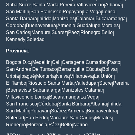
Suba
Sucre
Santa Marta
Pereira
Villavicencio
Albania
|
|
|
|
|
|
San Martin
San Francisco
Popayan
La Vega
Lorica
|
|
|
|
|
Santa Barbara
Inirida
Manizales
Calamar
Bucaramanga
|
|
|
|
|
Cordoba
Buenaventura
Armenia
Guadalupe
Morales
|
|
|
|
|
San Carlos
Manaure
Suarez
Paez
Rionegro
Bello
|
|
|
|
|
|
Kennedy
Soledad
|
Provincia:
Bogotá D.c.
Medellín
Cali
Cartagena
Cumaribo
Pasto
|
|
|
|
|
|
San Andres De Tumaco
Barranquilla
Cúcuta
Bolívar
|
|
|
|
Uribia
Ibagué
Montería
Neiva
Villanueva
La Unión
|
|
|
|
|
|
El Tambo
Riosucio
Santa Marta
Valledupar
Sucre
Pereira
|
|
|
|
|
Buenavista
Sabanalarga
Manizales
Calamar
|
|
|
|
|
Villavicencio
Lorica
Bucaramanga
La Vega
|
|
|
|
San Francisco
Córdoba
Santa Bárbara
Albania
Inírida
|
|
|
|
|
San Martín
Popayán
Suárez
Armenia
Buenaventura
|
|
|
|
|
Soledad
San Pedro
Manaure
San Carlos
Morales
|
|
|
|
|
Rionegro
Florencia
Páez
Bello
Nariño
|
|
|
|