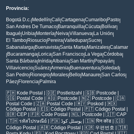
Provincia:
Bogotá D.c.
Medellín
Cali
Cartagena
Cumaribo
Pasto
|
|
|
|
|
|
San Andres De Tumaco
Barranquilla
Cúcuta
Bolívar
|
|
|
|
Ibagué
Uribia
Montería
Neiva
Villanueva
La Unión
|
|
|
|
|
|
El Tambo
Riosucio
Pereira
Valledupar
Sucre
|
|
|
|
|
Sabanalarga
Buenavista
Santa Marta
Manizales
Calamar
|
|
|
|
Bucaramanga
Lorica
San Francisco
La Vega
Córdoba
|
|
|
|
|
|
Santa Bárbara
Inírida
Albania
San Martín
Popayán
|
|
|
|
|
Villavicencio
Suárez
Armenia
Buenaventura
Soledad
|
|
|
|
|
San Pedro
Rionegro
Morales
Bello
Manaure
San Carlos
|
|
|
|
|
|
Páez
Florencia
Palmira
|
|
🇵🇭
Kode Postal
| 🇩🇪
Postleitzahl
| 🇬🇧
Postcode
|
🇸🇬
Postal Code
| 🇦🇺
Postcode
| 🇳🇿
Postcode
| 🇨🇦
Postal Code
| 🇿🇦
Postal Code
| 🇲🇾
Poskod
| 🇲🇽
Código Postal
| 🇪🇸
Código Postal
| 🇵🇹
Código Postal
|
🇧🇷
CEP
| 🇫🇷
Code Postal
| 🇳🇱
Postcode
| 🇮🇹
CAP
| 🇹🇭
รหัสไปรษณีย์
| 🇵🇰
پوسٹل کوڈ
| 🇮🇳
पिन कोड
| 🇨🇴
Código Postal
| 🇦🇷
Código Postal
| 🇰🇷
우편번호
| 🇹🇷
Posta Kodu
| 🇵🇱
Kod Pocztowy
| 🇷🇴
Cod Poștal
| 🇫🇮