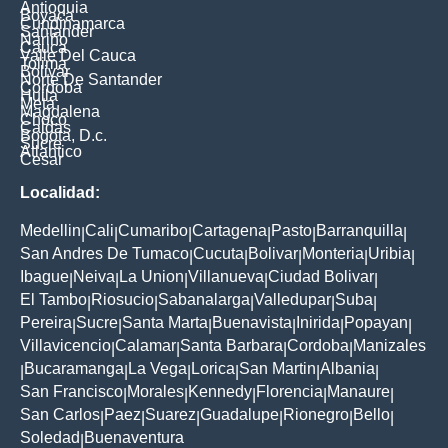
Antioquia
Boyaca
Cundinamarca
Santander
Nariño
Cauca
Valle Del Cauca
Tolima
Bolivar
Norte De Santander
Cordoba
Huila
Meta
Magdalena
Choco
Caldas
Bogota, D.c.
Sucre
Atlantico
Cesar
Localidad:
Medellin
Cali
Cumaribo
Cartagena
Pasto
Barranquilla
|
|
|
|
|
|
San Andres De Tumaco
Cucuta
Bolivar
Monteria
Uribia
|
|
|
|
|
Ibague
Neiva
La Union
Villanueva
Ciudad Bolivar
|
|
|
|
|
El Tambo
Riosucio
Sabanalarga
Valledupar
Suba
|
|
|
|
|
Pereira
Sucre
Santa Marta
Buenavista
Inirida
Popayan
|
|
|
|
|
|
Villavicencio
Calamar
Santa Barbara
Cordoba
Manizales
|
|
|
|
Bucaramanga
La Vega
Lorica
San Martin
Albania
|
|
|
|
|
|
San Francisco
Morales
Kennedy
Florencia
Manaure
|
|
|
|
|
San Carlos
Paez
Suarez
Guadalupe
Rionegro
Bello
|
|
|
|
|
|
Soledad
Buenaventura
|