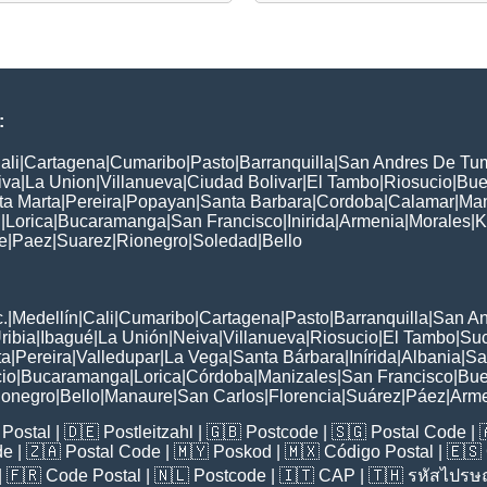
:
ali
|
Cartagena
|
Cumaribo
|
Pasto
|
Barranquilla
|
San Andres De Tu
iva
|
La Union
|
Villanueva
|
Ciudad Bolivar
|
El Tambo
|
Riosucio
|
Bue
ta Marta
|
Pereira
|
Popayan
|
Santa Barbara
|
Cordoba
|
Calamar
|
Man
n
|
Lorica
|
Bucaramanga
|
San Francisco
|
Inirida
|
Armenia
|
Morales
|
K
e
|
Paez
|
Suarez
|
Rionegro
|
Soledad
|
Bello
:
.
|
Medellín
|
Cali
|
Cumaribo
|
Cartagena
|
Pasto
|
Barranquilla
|
San A
ribia
|
Ibagué
|
La Unión
|
Neiva
|
Villanueva
|
Riosucio
|
El Tambo
|
Su
ta
|
Pereira
|
Valledupar
|
La Vega
|
Santa Bárbara
|
Inírida
|
Albania
|
Sa
cio
|
Bucaramanga
|
Lorica
|
Córdoba
|
Manizales
|
San Francisco
|
Bue
ionegro
|
Bello
|
Manaure
|
San Carlos
|
Florencia
|
Suárez
|
Páez
|
Arm
Postal
| 🇩🇪
Postleitzahl
| 🇬🇧
Postcode
| 🇸🇬
Postal Code
| 
de
| 🇿🇦
Postal Code
| 🇲🇾
Poskod
| 🇲🇽
Código Postal
| 🇪🇸
| 🇫🇷
Code Postal
| 🇳🇱
Postcode
| 🇮🇹
CAP
| 🇹🇭
รหัสไปรษณ