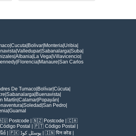
maco
|
Cucuta
|
Bolivar
|
Monteria
|
Uribia
|
navista
|
Valledupar
|
Sabanalarga
|
Suba
|
izales
|
Albania
|
La Vega
|
Villavicencio
|
ennedy
|
Florencia
|
Manaure
|
San Carlos
ndres De Tumaco
|
Bolívar
|
Cúcuta
|
cre
|
Sabanalarga
|
Buenavista
|
n Martín
|
Calamar
|
Popayán
|
naventura
|
Soledad
|
San Pedro
|
enia
|
Guamal
🇦🇺
Postcode
| 🇳🇿
Postcode
| 🇨🇦
Código Postal
| 🇵🇹
Código Postal
|
ีย์
| 🇵🇰
پوسٹل کوڈ
| 🇮🇳
पिन कोड
|