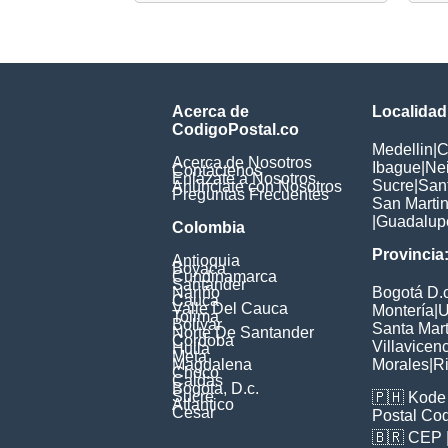
Acerca de
Localidad
CodigoPostal.co
Medellin
|
C
Acerca de Nosotros
Ibague
|
Ne
Contáctenos
Enlázate a Nosotros
Sucre
|
San
Anúnciate con Nosotros
Preguntas Frecuentes
San Marti
|
Guadalup
Colombia
Provincia
Antioquia
Boyaca
Cundinamarca
Santander
Nariño
Bogotá D.c
Cauca
Valle Del Cauca
Montería
|
U
Tolima
Bolivar
Santa Mar
Norte De Santander
Cordoba
Villavicen
Huila
Meta
Magdalena
Morales
|
R
Choco
Caldas
Bogota, D.c.
Sucre
🇵🇭
Kode 
Atlantico
Cesar
Postal Co
🇧🇷
CEP