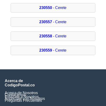
230550
- Cerete
230557
- Cerete
230558
- Cerete
230559
- Cerete
Acerca de
CodigoPostal.co
Acerca de Nosotros
Contáctenos
Enlázate a Nosotros
Anúnciate con Nosotros
Preguntas Frecuentes