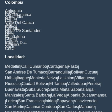
Colombia
Antioquia
Boyaca
Cundinamarca
Santander
Nariño
Cauca
Valle Del Cauca
Tolima
Bolivar
Cordoba
Norte De Santander
Huila
Meta
Magdalena
Choco
Caldas
Bogota, D.c.
Atlantico
Sucre
Cesar
Localidad:
Medellin
Cali
Cumaribo
Cartagena
Pasto
|
|
|
|
|
San Andres De Tumaco
Barranquilla
Bolivar
Cucuta
|
|
|
|
Uribia
Ibague
Monteria
Neiva
La Union
Villanueva
|
|
|
|
|
|
Riosucio
Ciudad Bolivar
El Tambo
Valledupar
Pereira
|
|
|
|
|
Buenavista
Suba
Sucre
Santa Marta
Sabanalarga
|
|
|
|
|
Manizales
Santa Barbara
La Vega
Albania
Bucaramanga
|
|
|
|
Lorica
San Francisco
Inirida
Popayan
Villavicencio
|
|
|
|
|
|
San Martin
Calamar
Cordoba
San Carlos
Manaure
|
|
|
|
|