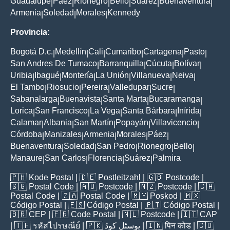
Guadalupe
Paez
Rionegro
Bello
Suarez
Buenaventura
|
|
|
|
|
|
Armenia
Soledad
Morales
Kennedy
|
|
|
Provincia:
Bogotá D.c.
Medellín
Cali
Cumaribo
Cartagena
Pasto
|
|
|
|
|
|
San Andres De Tumaco
Barranquilla
Cúcuta
Bolívar
|
|
|
|
Uribia
Ibagué
Montería
La Unión
Villanueva
Neiva
|
|
|
|
|
|
El Tambo
Riosucio
Pereira
Valledupar
Sucre
|
|
|
|
|
Sabanalarga
Buenavista
Santa Marta
Bucaramanga
|
|
|
|
Lorica
San Francisco
La Vega
Santa Bárbara
Inírida
|
|
|
|
|
Calamar
Albania
San Martín
Popayán
Villavicencio
|
|
|
|
|
Córdoba
Manizales
Armenia
Morales
Páez
|
|
|
|
|
Buenaventura
Soledad
San Pedro
Rionegro
Bello
|
|
|
|
|
Manaure
San Carlos
Florencia
Suárez
Palmira
|
|
|
|
🇵🇭
Kode Postal
| 🇩🇪
Postleitzahl
| 🇬🇧
Postcode
|
🇸🇬
Postal Code
| 🇦🇺
Postcode
| 🇳🇿
Postcode
| 🇨🇦
Postal Code
| 🇿🇦
Postal Code
| 🇲🇾
Poskod
| 🇲🇽
Código Postal
| 🇪🇸
Código Postal
| 🇵🇹
Código Postal
|
🇧🇷
CEP
| 🇫🇷
Code Postal
| 🇳🇱
Postcode
| 🇮🇹
CAP
| 🇹🇭
รหัสไปรษณีย์
| 🇵🇰
پوسٹل کوڈ
| 🇮🇳
पिन कोड
| 🇨🇴