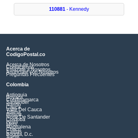
110881
- Kennedy
Acerca de
CodigoPostal.co
Acerca de Nosotros
Contáctenos
Enlázate a Nosotros
Anúnciate con Nosotros
Preguntas Frecuentes
Colombia
Antioquia
Boyaca
Cundinamarca
Santander
Nariño
Cauca
Valle Del Cauca
Tolima
Bolivar
Norte De Santander
Cordoba
Huila
Meta
Magdalena
Choco
Caldas
Bogota, D.c.
Sucre