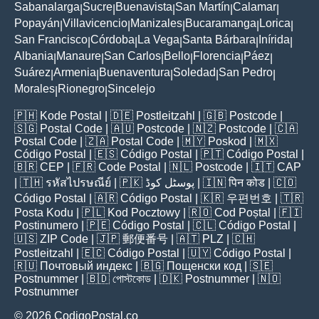
Sabanalarga
Sucre
Buenavista
San Martín
Calamar
|
|
|
|
|
Popayán
Villavicencio
Manizales
Bucaramanga
Lorica
|
|
|
|
|
San Francisco
Córdoba
La Vega
Santa Bárbara
Inírida
|
|
|
|
|
Albania
Manaure
San Carlos
Bello
Florencia
Páez
|
|
|
|
|
|
Suárez
Armenia
Buenaventura
Soledad
San Pedro
|
|
|
|
|
Morales
Rionegro
Sincelejo
|
|
🇵🇭
Kode Postal
| 🇩🇪
Postleitzahl
| 🇬🇧
Postcode
|
🇸🇬
Postal Code
| 🇦🇺
Postcode
| 🇳🇿
Postcode
| 🇨🇦
Postal Code
| 🇿🇦
Postal Code
| 🇲🇾
Poskod
| 🇲🇽
Código Postal
| 🇪🇸
Código Postal
| 🇵🇹
Código Postal
|
🇧🇷
CEP
| 🇫🇷
Code Postal
| 🇳🇱
Postcode
| 🇮🇹
CAP
| 🇹🇭
รหัสไปรษณีย์
| 🇵🇰
پوسٹل کوڈ
| 🇮🇳
पिन कोड
| 🇨🇴
Código Postal
| 🇦🇷
Código Postal
| 🇰🇷
우편번호
| 🇹🇷
Posta Kodu
| 🇵🇱
Kod Pocztowy
| 🇷🇴
Cod Poștal
| 🇫🇮
Postinumero
| 🇵🇪
Código Postal
| 🇨🇱
Código Postal
|
🇺🇸
ZIP Code
| 🇯🇵
郵便番号
| 🇦🇹
PLZ
| 🇨🇭
Postleitzahl
| 🇪🇨
Código Postal
| 🇺🇾
Código Postal
|
🇷🇺
Почтовый индекс
| 🇧🇬
Пощенски код
| 🇸🇪
Postnummer
| 🇧🇩
পোস্টকোড
| 🇩🇰
Postnummer
| 🇳🇴
Postnummer
© 2026 CodigoPostal.co