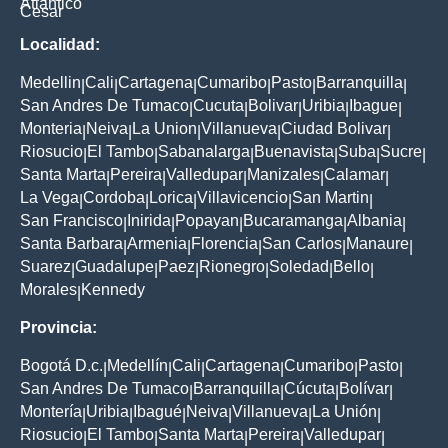
Atlantico
Cesar
Localidad:
Medellin
Cali
Cartagena
Cumaribo
Pasto
Barranquilla
|
|
|
|
|
|
San Andres De Tumaco
Cucuta
Bolivar
Uribia
Ibague
|
|
|
|
|
Monteria
Neiva
La Union
Villanueva
Ciudad Bolivar
|
|
|
|
|
Riosucio
El Tambo
Sabanalarga
Buenavista
Suba
Sucre
|
|
|
|
|
|
Santa Marta
Pereira
Valledupar
Manizales
Calamar
|
|
|
|
|
La Vega
Cordoba
Lorica
Villavicencio
San Martin
|
|
|
|
|
San Francisco
Inirida
Popayan
Bucaramanga
Albania
|
|
|
|
|
Santa Barbara
Armenia
Florencia
San Carlos
Manaure
|
|
|
|
|
Suarez
Guadalupe
Paez
Rionegro
Soledad
Bello
|
|
|
|
|
|
Morales
Kennedy
|
Provincia:
Bogotá D.c.
Medellín
Cali
Cartagena
Cumaribo
Pasto
|
|
|
|
|
|
San Andres De Tumaco
Barranquilla
Cúcuta
Bolívar
|
|
|
|
Montería
Uribia
Ibagué
Neiva
Villanueva
La Unión
|
|
|
|
|
|
Riosucio
El Tambo
Santa Marta
Pereira
Valledupar
|
|
|
|
|