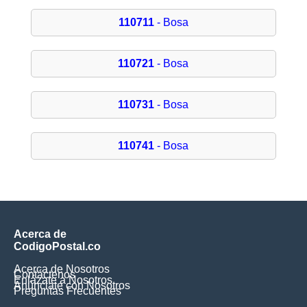
110711
- Bosa
110721
- Bosa
110731
- Bosa
110741
- Bosa
Acerca de
CodigoPostal.co
Acerca de Nosotros
Contáctenos
Enlázate a Nosotros
Anúnciate con Nosotros
Preguntas Frecuentes