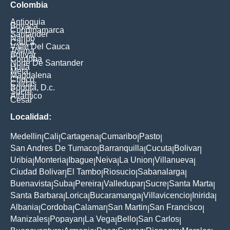
Colombia
Antioquia
Boyaca
Cundinamarca
Santander
Nariño
Cauca
Valle Del Cauca
Tolima
Bolivar
Cordoba
Norte De Santander
Huila
Meta
Magdalena
Choco
Caldas
Bogota, D.c.
Sucre
Atlantico
Cesar
Localidad:
Medellin
Cali
Cartagena
Cumaribo
Pasto
|
|
|
|
|
San Andres De Tumaco
Barranquilla
Cucuta
Bolivar
|
|
|
|
Uribia
Monteria
Ibague
Neiva
La Union
Villanueva
|
|
|
|
|
|
Ciudad Bolivar
El Tambo
Riosucio
Sabanalarga
|
|
|
|
Buenavista
Suba
Pereira
Valledupar
Sucre
Santa Marta
|
|
|
|
|
|
Santa Barbara
Lorica
Bucaramanga
Villavicencio
Inirida
|
|
|
|
|
Albania
Cordoba
Calamar
San Martin
San Francisco
|
|
|
|
|
Manizales
Popayan
La Vega
Bello
San Carlos
|
|
|
|
|