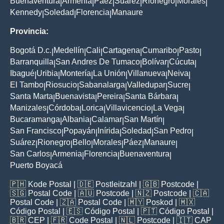
Buenaventura
Armenia
Paez
Suarez
Rionegro
Morales
|
|
|
|
|
|
Kennedy
Soledad
Florencia
Manaure
|
|
|
Provincia:
Bogotá D.c.
Medellín
Cali
Cartagena
Cumaribo
Pasto
|
|
|
|
|
|
Barranquilla
San Andres De Tumaco
Bolívar
Cúcuta
|
|
|
|
Ibagué
Uribia
Montería
La Unión
Villanueva
Neiva
|
|
|
|
|
|
El Tambo
Riosucio
Sabanalarga
Valledupar
Sucre
|
|
|
|
|
Santa Marta
Buenavista
Pereira
Santa Bárbara
|
|
|
|
Manizales
Córdoba
Lorica
Villavicencio
La Vega
|
|
|
|
|
Bucaramanga
Albania
Calamar
San Martín
|
|
|
|
San Francisco
Popayán
Inírida
Soledad
San Pedro
|
|
|
|
|
Suárez
Rionegro
Bello
Morales
Páez
Manaure
|
|
|
|
|
|
San Carlos
Armenia
Florencia
Buenaventura
|
|
|
|
Puerto Boyacá
🇵🇭
Kode Postal
| 🇩🇪
Postleitzahl
| 🇬🇧
Postcode
|
🇸🇬
Postal Code
| 🇦🇺
Postcode
| 🇳🇿
Postcode
| 🇨🇦
Postal Code
| 🇿🇦
Postal Code
| 🇲🇾
Poskod
| 🇲🇽
Código Postal
| 🇪🇸
Código Postal
| 🇵🇹
Código Postal
|
🇧🇷
CEP
| 🇫🇷
Code Postal
| 🇳🇱
Postcode
| 🇮🇹
CAP