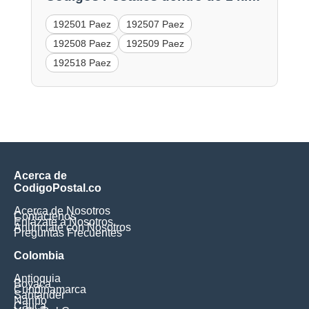
192501 Paez
192507 Paez
192508 Paez
192509 Paez
192518 Paez
Acerca de
CodigoPostal.co
Acerca de Nosotros
Contáctenos
Enlázate a Nosotros
Anúnciate con Nosotros
Preguntas Frecuentes
Colombia
Antioquia
Boyaca
Cundinamarca
Santander
Nariño
Cauca