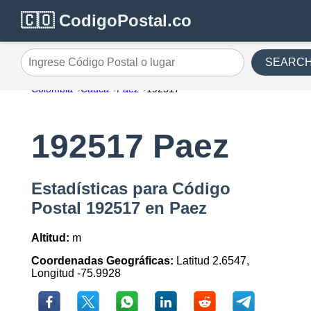
🇨🇴 CodigoPostal.co
SEARC
Ingrese Código Postal o lugar
Colombia
Cauca
Paez
192517
192517 Paez
Estadísticas para Código
Postal 192517 en Paez
Altitud:
m
Coordenadas Geográficas:
Latitud 2.6547,
Longitud -75.9928