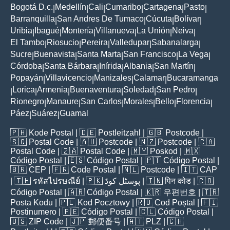
Bogotá D.c.
Medellín
Cali
Cumaribo
Cartagena
Pasto
|
|
|
|
|
|
Barranquilla
San Andres De Tumaco
Cúcuta
Bolívar
|
|
|
|
Uribia
Ibagué
Montería
Villanueva
La Unión
Neiva
|
|
|
|
|
|
El Tambo
Riosucio
Pereira
Valledupar
Sabanalarga
|
|
|
|
|
Sucre
Buenavista
Santa Marta
San Francisco
La Vega
|
|
|
|
|
Córdoba
Santa Bárbara
Inírida
Albania
San Martín
|
|
|
|
|
Popayán
Villavicencio
Manizales
Calamar
Bucaramanga
|
|
|
|
Lorica
Armenia
Buenaventura
Soledad
San Pedro
|
|
|
|
|
|
Rionegro
Manaure
San Carlos
Morales
Bello
Florencia
|
|
|
|
|
|
Páez
Suárez
Guamal
|
|
🇵🇭
Kode Postal
| 🇩🇪
Postleitzahl
| 🇬🇧
Postcode
|
🇸🇬
Postal Code
| 🇦🇺
Postcode
| 🇳🇿
Postcode
| 🇨🇦
Postal Code
| 🇿🇦
Postal Code
| 🇲🇾
Poskod
| 🇲🇽
Código Postal
| 🇪🇸
Código Postal
| 🇵🇹
Código Postal
|
🇧🇷
CEP
| 🇫🇷
Code Postal
| 🇳🇱
Postcode
| 🇮🇹
CAP
| 🇹🇭
รหัสไปรษณีย์
| 🇵🇰
پوسٹل کوڈ
| 🇮🇳
पिन कोड
| 🇨🇴
Código Postal
| 🇦🇷
Código Postal
| 🇰🇷
우편번호
| 🇹🇷
Posta Kodu
| 🇵🇱
Kod Pocztowy
| 🇷🇴
Cod Poștal
| 🇫🇮
Postinumero
| 🇵🇪
Código Postal
| 🇨🇱
Código Postal
|
🇺🇸
ZIP Code
| 🇯🇵
郵便番号
| 🇦🇹
PLZ
| 🇨🇭