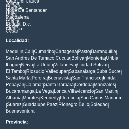
Valle Del Cauca
Tolima
Bolivar
Cordoba
Norte De Santander
Huila
Meta
Magdalena
Choco
Caldas
Bogota, D.c.
Sucre
Atlantico
Cesar
Localidad:
Medellin
Cali
Cumaribo
Cartagena
Pasto
Barranquilla
|
|
|
|
|
|
San Andres De Tumaco
Cucuta
Bolivar
Monteria
Uribia
|
|
|
|
|
Ibague
Neiva
La Union
Villanueva
Ciudad Bolivar
|
|
|
|
|
El Tambo
Riosucio
Valledupar
Sabanalarga
Suba
Sucre
|
|
|
|
|
|
Santa Marta
Pereira
Buenavista
San Francisco
Inirida
|
|
|
|
|
Popayan
Calamar
Santa Barbara
Cordoba
Manizales
|
|
|
|
|
Bucaramanga
La Vega
Lorica
Villavicencio
San Martin
|
|
|
|
|
Albania
Morales
Kennedy
Florencia
San Carlos
Manaure
|
|
|
|
|
Suarez
Guadalupe
Paez
Rionegro
Bello
Soledad
|
|
|
|
|
|
|
Buenaventura
Provincia: