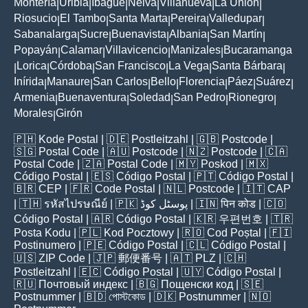
Montería
Uribia
Ibagué
Neiva
Villanueva
La Unión
|
|
|
|
|
|
Riosucio
El Tambo
Santa Marta
Pereira
Valledupar
|
|
|
|
|
Sabanalarga
Sucre
Buenavista
Albania
San Martín
|
|
|
|
|
Popayán
Calamar
Villavicencio
Manizales
Bucaramanga
|
|
|
|
Lorica
Córdoba
San Francisco
La Vega
Santa Bárbara
|
|
|
|
|
|
Inírida
Manaure
San Carlos
Bello
Florencia
Páez
Suárez
|
|
|
|
|
|
|
Armenia
Buenaventura
Soledad
San Pedro
Rionegro
|
|
|
|
|
Morales
Girón
|
🇵🇭
Kode Postal
| 🇩🇪
Postleitzahl
| 🇬🇧
Postcode
|
🇸🇬
Postal Code
| 🇦🇺
Postcode
| 🇳🇿
Postcode
| 🇨🇦
Postal Code
| 🇿🇦
Postal Code
| 🇲🇾
Poskod
| 🇲🇽
Código Postal
| 🇪🇸
Código Postal
| 🇵🇹
Código Postal
|
🇧🇷
CEP
| 🇫🇷
Code Postal
| 🇳🇱
Postcode
| 🇮🇹
CAP
| 🇹🇭
รหัสไปรษณีย์
| 🇵🇰
پوسٹل کوڈ
| 🇮🇳
पिन कोड
| 🇨🇴
Código Postal
| 🇦🇷
Código Postal
| 🇰🇷
우편번호
| 🇹🇷
Posta Kodu
| 🇵🇱
Kod Pocztowy
| 🇷🇴
Cod Poștal
| 🇫🇮
Postinumero
| 🇵🇪
Código Postal
| 🇨🇱
Código Postal
|
🇺🇸
ZIP Code
| 🇯🇵
郵便番号
| 🇦🇹
PLZ
| 🇨🇭
Postleitzahl
| 🇪🇨
Código Postal
| 🇺🇾
Código Postal
|
🇷🇺
Почтовый индекс
| 🇧🇬
Пощенски код
| 🇸🇪
Postnummer
| 🇧🇩
পোস্টকোড
| 🇩🇰
Postnummer
| 🇳🇴