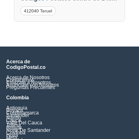
412040 Teruel
Acerca de
CodigoPostal.co
Acerca de Nosotros
Contáctenos
Enlázate a Nosotros
Anúnciate con Nosotros
Preguntas Frecuentes
Colombia
Antioquia
Boyaca
Cundinamarca
Santander
Nariño
Cauca
Valle Del Cauca
Tolima
Bolivar
Norte De Santander
Cordoba
Huila
Meta