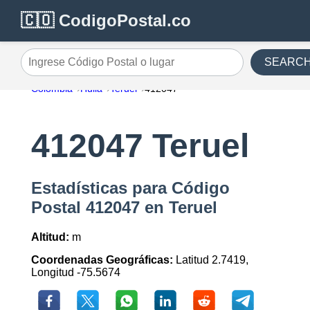
🇨🇴 CodigoPostal.co
SEARC
Ingrese Código Postal o lugar
Colombia
Huila
Teruel
412047
412047 Teruel
Estadísticas para Código
Postal 412047 en Teruel
Altitud:
m
Coordenadas Geográficas:
Latitud 2.7419,
Longitud -75.5674