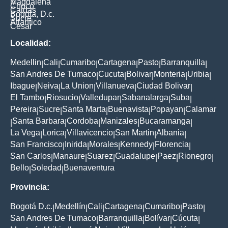
Magdalena
Choco
Caldas
Bogota, D.c.
Sucre
Atlantico
Cesar
Localidad:
Medellin
Cali
Cumaribo
Cartagena
Pasto
Barranquilla
|
|
|
|
|
|
San Andres De Tumaco
Cucuta
Bolivar
Monteria
Uribia
|
|
|
|
|
Ibague
Neiva
La Union
Villanueva
Ciudad Bolivar
|
|
|
|
|
El Tambo
Riosucio
Valledupar
Sabanalarga
Suba
|
|
|
|
|
Pereira
Sucre
Santa Marta
Buenavista
Popayan
Calamar
|
|
|
|
|
Santa Barbara
Cordoba
Manizales
Bucaramanga
|
|
|
|
|
La Vega
Lorica
Villavicencio
San Martin
Albania
|
|
|
|
|
San Francisco
Inirida
Morales
Kennedy
Florencia
|
|
|
|
|
San Carlos
Manaure
Suarez
Guadalupe
Paez
Rionegro
|
|
|
|
|
|
Bello
Soledad
Buenaventura
|
|
Provincia:
Bogotá D.c.
Medellín
Cali
Cartagena
Cumaribo
Pasto
|
|
|
|
|
|
San Andres De Tumaco
Barranquilla
Bolívar
Cúcuta
|
|
|
|