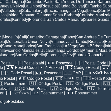
ali
|
Cartagena
|
Cumaribo
|
Pasto
|
San Andres De Tumaco
|
Barranq
lanueva
|
Neiva
|
La Union
|
Riosucio
|
Ciudad Bolivar
|
El Tambo
|
Sub
a
|
Valledupar
|
Sabanalarga
|
Bucaramanga
|
La Vega
|
Lorica
|
San Ma
isco
|
Inirida
|
Popayan
|
Calamar
|
Santa Barbara
|
Cordoba
|
Manizal
orales
|
Kennedy
|
Florencia
|
San Carlos
|
Manaure
|
Suarez
|
Guadal
:
.
|
Medellín
|
Cali
|
Cumaribo
|
Cartagena
|
Pasto
|
San Andres De Tu
bia
|
Montería
|
La Unión
|
Neiva
|
Villanueva
|
El Tambo
|
Riosucio
|
Per
a
|
Santa Marta
|
Lorica
|
San Francisco
|
La Vega
|
Santa Bárbara
|
Iní
illavicencio
|
Manizales
|
Bucaramanga
|
Córdoba
|
Armenia
|
Morale
Manaure
|
San Carlos
|
Bello
|
Florencia
|
Páez
|
Suárez
|
Riohacha
Postal
| 🇩🇪
Postleitzahl
| 🇬🇧
Postcode
| 🇸🇬
Postal Code
| 
de
| 🇿🇦
Postal Code
| 🇲🇾
Poskod
| 🇲🇽
Código Postal
| 🇪🇸
| 🇫🇷
Code Postal
| 🇳🇱
Postcode
| 🇮🇹
CAP
| 🇹🇭
รหัสไปรษณ
o Postal
| 🇦🇷
Código Postal
| 🇰🇷
우편번호
| 🇹🇷
Posta Kod
🇮
Postinumero
| 🇵🇪
Código Postal
| 🇨🇱
Código Postal
| 🇺
eitzahl
| 🇪🇨
Código Postal
| 🇺🇾
Código Postal
| 🇷🇺
Почтов
er
| 🇧🇩
পোস্টকোড
| 🇩🇰
Postnummer
| 🇳🇴
Postnummer
digoPostal.co