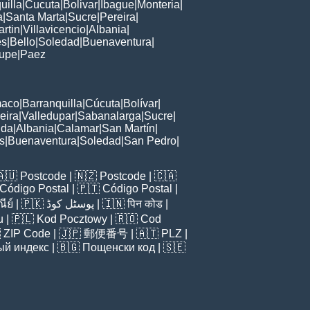
uilla
|
Cucuta
|
Bolivar
|
Ibague
|
Monteria
|
a
|
Santa Marta
|
Sucre
|
Pereira
|
rtin
|
Villavicencio
|
Albania
|
es
|
Bello
|
Soledad
|
Buenaventura
|
upe
|
Paez
maco
|
Barranquilla
|
Cúcuta
|
Bolívar
|
eira
|
Valledupar
|
Sabanalarga
|
Sucre
|
rida
|
Albania
|
Calamar
|
San Martín
|
s
|
Buenaventura
|
Soledad
|
San Pedro
|
🇦🇺
Postcode
| 🇳🇿
Postcode
| 🇨🇦
Código Postal
| 🇵🇹
Código Postal
|
ีย์
| 🇵🇰
پوسٹل کوڈ
| 🇮🇳
पिन कोड
|
u
| 🇵🇱
Kod Pocztowy
| 🇷🇴
Cod

ZIP Code
| 🇯🇵
郵便番号
| 🇦🇹
PLZ
|
ый индекс
| 🇧🇬
Пощенски код
| 🇸🇪