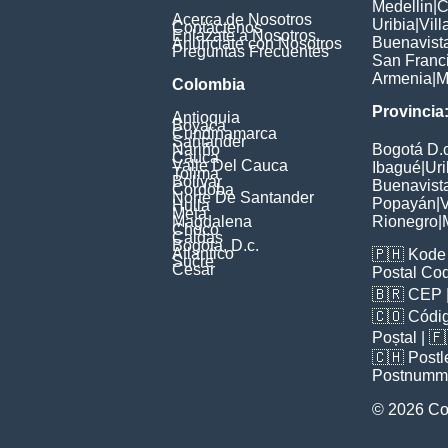
Medellin
|
C
Acerca de Nosotros
Uribia
|
Vil
Contáctenos
Enlázate a Nosotros
Buenavist
Anúnciate con Nosotros
Preguntas Frecuentes
San Franc
Armenia
|
M
Colombia
Provincia
Antioquia
Boyaca
Cundinamarca
Santander
Nariño
Bogotá D.c
Cauca
Valle Del Cauca
Ibagué
|
Uri
Tolima
Bolivar
Buenavist
Cordoba
Norte De Santander
Popayán
|
V
Huila
Meta
Magdalena
Rionegro
|
Choco
Caldas
Bogota, D.c.
Atlantico
🇵🇭
Kode 
Sucre
Cesar
Postal Co
🇧🇷
CEP
🇨🇴
Códig
Poștal
| 
🇨🇭
Postl
Postnumm
© 2026 Co