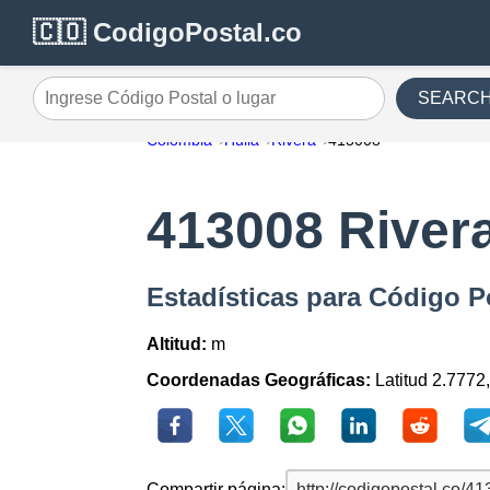
🇨🇴 CodigoPostal.co
SEARC
Ingrese Código Postal o lugar
Colombia
Huila
Rivera
413008
413008 River
Estadísticas para Código P
Altitud:
m
Coordenadas Geográficas:
Latitud 2.7772
Compartir página: