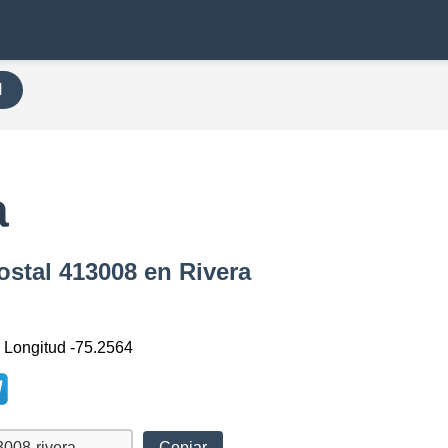
H
a
ostal 413008 en Rivera
, Longitud -75.2564
Copiar