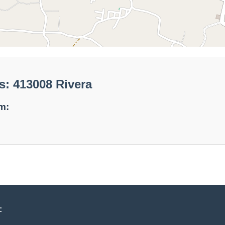
s: 413008 Rivera
m:
: