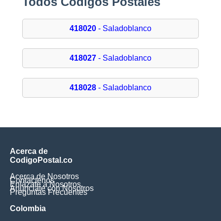
Todos Códigos Postales
418020
- Saladoblanco
418027
- Saladoblanco
418028
- Saladoblanco
Acerca de
CodigoPostal.co
Acerca de Nosotros
Contáctenos
Enlázate a Nosotros
Anúnciate con Nosotros
Preguntas Frecuentes
Colombia