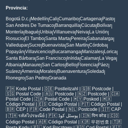
Provincia:
Bogotá D.c.
Medellín
Cali
Cumaribo
Cartagena
Pasto
|
|
|
|
|
|
San Andres De Tumaco
Barranquilla
Cúcuta
Bolívar
|
|
|
|
Montería
Ibagué
Uribia
Villanueva
Neiva
La Unión
|
|
|
|
|
|
Riosucio
El Tambo
Santa Marta
Pereira
Sabanalarga
|
|
|
|
|
Valledupar
Sucre
Buenavista
San Martín
Córdoba
|
|
|
|
|
Popayán
Villavicencio
Bucaramanga
Manizales
Lorica
|
|
|
|
|
Santa Bárbara
San Francisco
Inírida
Calamar
La Vega
|
|
|
|
|
Albania
Manaure
San Carlos
Bello
Florencia
Páez
|
|
|
|
|
|
Suárez
Armenia
Morales
Buenaventura
Soledad
|
|
|
|
|
Rionegro
San Pedro
Granada
|
|
🇵🇭
Kode Postal
| 🇩🇪
Postleitzahl
| 🇬🇧
Postcode
|
🇸🇬
Postal Code
| 🇦🇺
Postcode
| 🇳🇿
Postcode
| 🇨🇦
Postal Code
| 🇿🇦
Postal Code
| 🇲🇾
Poskod
| 🇲🇽
Código Postal
| 🇪🇸
Código Postal
| 🇵🇹
Código Postal
|
🇧🇷
CEP
| 🇫🇷
Code Postal
| 🇳🇱
Postcode
| 🇮🇹
CAP
| 🇹🇭
รหัสไปรษณีย์
| 🇵🇰
پوسٹل کوڈ
| 🇮🇳
पिन कोड
| 🇨🇴
Código Postal
| 🇦🇷
Código Postal
| 🇰🇷
우편번호
| 🇹🇷
Posta Kodu
| 🇵🇱
Kod Pocztowy
| 🇷🇴
Cod Poștal
| 🇫🇮