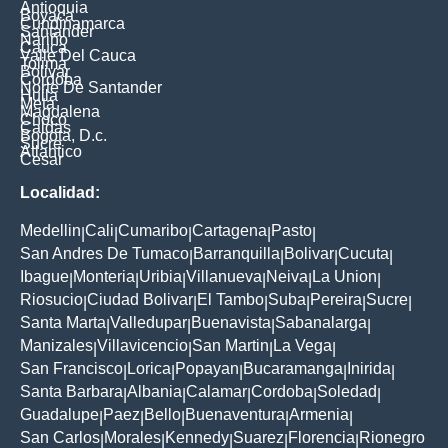
Antioquia
Boyaca
Cundinamarca
Santander
Nariño
Cauca
Valle Del Cauca
Tolima
Bolivar
Cordoba
Norte De Santander
Huila
Meta
Magdalena
Choco
Caldas
Bogota, D.c.
Sucre
Atlantico
Cesar
Localidad:
Medellin
Cali
Cumaribo
Cartagena
Pasto
|
|
|
|
|
San Andres De Tumaco
Barranquilla
Bolivar
Cucuta
|
|
|
|
Ibague
Monteria
Uribia
Villanueva
Neiva
La Union
|
|
|
|
|
|
Riosucio
Ciudad Bolivar
El Tambo
Suba
Pereira
Sucre
|
|
|
|
|
|
Santa Marta
Valledupar
Buenavista
Sabanalarga
|
|
|
|
Manizales
Villavicencio
San Martin
La Vega
|
|
|
|
San Francisco
Lorica
Popayan
Bucaramanga
Inirida
|
|
|
|
|
Santa Barbara
Albania
Calamar
Cordoba
Soledad
|
|
|
|
|
Guadalupe
Paez
Bello
Buenaventura
Armenia
|
|
|
|
|
San Carlos
Morales
Kennedy
Suarez
Florencia
Rionegro
|
|
|
|
|