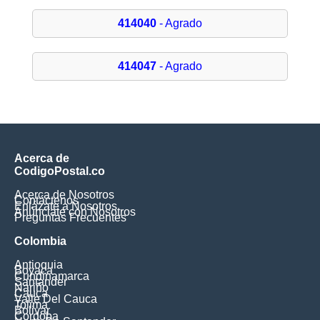
414040
- Agrado
414047
- Agrado
Acerca de
CodigoPostal.co
Acerca de Nosotros
Contáctenos
Enlázate a Nosotros
Anúnciate con Nosotros
Preguntas Frecuentes
Colombia
Antioquia
Boyaca
Cundinamarca
Santander
Nariño
Cauca
Valle Del Cauca
Tolima
Bolivar
Cordoba