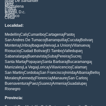
Norte De Santander
Huila
Meta
Magdalena
Choco
Caldas
Bogota, D.c.
Sucre
Atlantico
Cesar
Localidad:
Medellin
Cali
Cumaribo
Cartagena
Pasto
|
|
|
|
|
San Andres De Tumaco
Barranquilla
Cucuta
Bolivar
|
|
|
|
Monteria
Uribia
Ibague
Neiva
La Union
Villanueva
|
|
|
|
|
|
Riosucio
Ciudad Bolivar
El Tambo
Valledupar
|
|
|
|
Sabanalarga
Buenavista
Suba
Pereira
Sucre
|
|
|
|
|
Santa Marta
Popayan
Santa Barbara
Bucaramanga
|
|
|
|
Manizales
La Vega
Lorica
Villavicencio
Calamar
|
|
|
|
|
San Martin
Cordoba
San Francisco
Inirida
Albania
Bello
|
|
|
|
|
|
Morales
Kennedy
Florencia
Manaure
San Carlos
|
|
|
|
|
Buenaventura
Paez
Suarez
Armenia
Guadalupe
|
|
|
|
|
Rionegro
Provincia: