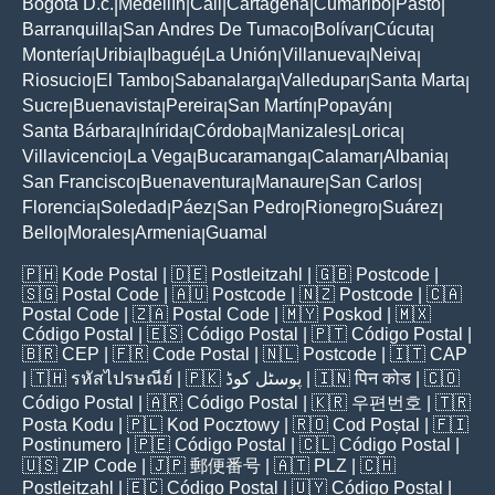
Bogotá D.c.
Medellín
Cali
Cartagena
Cumaribo
Pasto
|
|
|
|
|
|
Barranquilla
San Andres De Tumaco
Bolívar
Cúcuta
|
|
|
|
Montería
Uribia
Ibagué
La Unión
Villanueva
Neiva
|
|
|
|
|
|
Riosucio
El Tambo
Sabanalarga
Valledupar
Santa Marta
|
|
|
|
|
Sucre
Buenavista
Pereira
San Martín
Popayán
|
|
|
|
|
Santa Bárbara
Inírida
Córdoba
Manizales
Lorica
|
|
|
|
|
Villavicencio
La Vega
Bucaramanga
Calamar
Albania
|
|
|
|
|
San Francisco
Buenaventura
Manaure
San Carlos
|
|
|
|
Florencia
Soledad
Páez
San Pedro
Rionegro
Suárez
|
|
|
|
|
|
Bello
Morales
Armenia
Guamal
|
|
|
🇵🇭
Kode Postal
| 🇩🇪
Postleitzahl
| 🇬🇧
Postcode
|
🇸🇬
Postal Code
| 🇦🇺
Postcode
| 🇳🇿
Postcode
| 🇨🇦
Postal Code
| 🇿🇦
Postal Code
| 🇲🇾
Poskod
| 🇲🇽
Código Postal
| 🇪🇸
Código Postal
| 🇵🇹
Código Postal
|
🇧🇷
CEP
| 🇫🇷
Code Postal
| 🇳🇱
Postcode
| 🇮🇹
CAP
| 🇹🇭
รหัสไปรษณีย์
| 🇵🇰
پوسٹل کوڈ
| 🇮🇳
पिन कोड
| 🇨🇴
Código Postal
| 🇦🇷
Código Postal
| 🇰🇷
우편번호
| 🇹🇷
Posta Kodu
| 🇵🇱
Kod Pocztowy
| 🇷🇴
Cod Poștal
| 🇫🇮
Postinumero
| 🇵🇪
Código Postal
| 🇨🇱
Código Postal
|
🇺🇸
ZIP Code
| 🇯🇵
郵便番号
| 🇦🇹
PLZ
| 🇨🇭
Postleitzahl
| 🇪🇨
Código Postal
| 🇺🇾
Código Postal
|