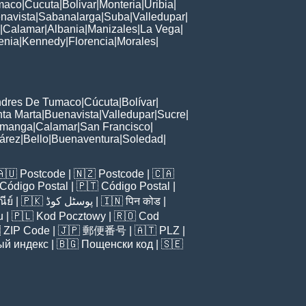
maco
|
Cucuta
|
Bolivar
|
Monteria
|
Uribia
|
navista
|
Sabanalarga
|
Suba
|
Valledupar
|
|
Calamar
|
Albania
|
Manizales
|
La Vega
|
enia
|
Kennedy
|
Florencia
|
Morales
|
ndres De Tumaco
|
Cúcuta
|
Bolívar
|
ta Marta
|
Buenavista
|
Valledupar
|
Sucre
|
amanga
|
Calamar
|
San Francisco
|
árez
|
Bello
|
Buenaventura
|
Soledad
|
🇦🇺
Postcode
| 🇳🇿
Postcode
| 🇨🇦
Código Postal
| 🇵🇹
Código Postal
|
ีย์
| 🇵🇰
پوسٹل کوڈ
| 🇮🇳
पिन कोड
|
u
| 🇵🇱
Kod Pocztowy
| 🇷🇴
Cod

ZIP Code
| 🇯🇵
郵便番号
| 🇦🇹
PLZ
|
ый индекс
| 🇧🇬
Пощенски код
| 🇸🇪