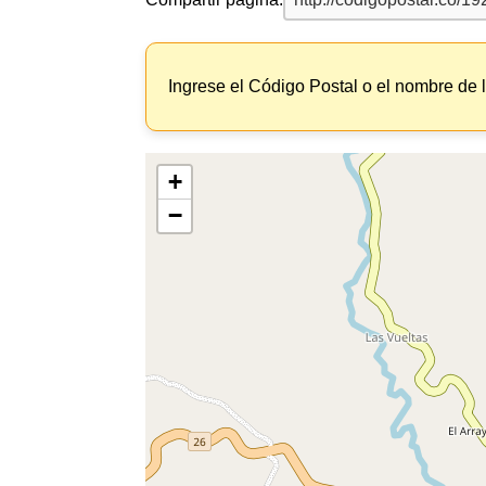
Ingrese el Código Postal o el nombre de 
+
−