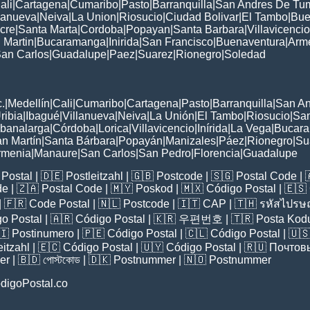
ali
|
Cartagena
|
Cumaribo
|
Pasto
|
Barranquilla
|
San Andres De Tu
lanueva
|
Neiva
|
La Union
|
Riosucio
|
Ciudad Bolivar
|
El Tambo
|
Bue
cre
|
Santa Marta
|
Cordoba
|
Popayan
|
Santa Barbara
|
Villavicencio
 Martin
|
Bucaramanga
|
Inirida
|
San Francisco
|
Buenaventura
|
Arm
an Carlos
|
Guadalupe
|
Paez
|
Suarez
|
Rionegro
|
Soledad
:
.
|
Medellín
|
Cali
|
Cumaribo
|
Cartagena
|
Pasto
|
Barranquilla
|
San A
ribia
|
Ibagué
|
Villanueva
|
Neiva
|
La Unión
|
El Tambo
|
Riosucio
|
San
banalarga
|
Córdoba
|
Lorica
|
Villavicencio
|
Inírida
|
La Vega
|
Bucar
n Martín
|
Santa Bárbara
|
Popayán
|
Manizales
|
Páez
|
Rionegro
|
Su
rmenia
|
Manaure
|
San Carlos
|
San Pedro
|
Florencia
|
Guadalupe
Postal
| 🇩🇪
Postleitzahl
| 🇬🇧
Postcode
| 🇸🇬
Postal Code
| 
de
| 🇿🇦
Postal Code
| 🇲🇾
Poskod
| 🇲🇽
Código Postal
| 🇪🇸
| 🇫🇷
Code Postal
| 🇳🇱
Postcode
| 🇮🇹
CAP
| 🇹🇭
รหัสไปรษณ
o Postal
| 🇦🇷
Código Postal
| 🇰🇷
우편번호
| 🇹🇷
Posta Kod
🇮
Postinumero
| 🇵🇪
Código Postal
| 🇨🇱
Código Postal
| 🇺
eitzahl
| 🇪🇨
Código Postal
| 🇺🇾
Código Postal
| 🇷🇺
Почтов
er
| 🇧🇩
পোস্টকোড
| 🇩🇰
Postnummer
| 🇳🇴
Postnummer
digoPostal.co