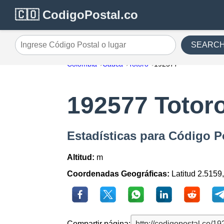
🇨🇴 CodigoPostal.co
SEARC
Ingrese Código Postal o lugar
Colombia
Cauca
Totoro
192577
192577 Totor
Estadísticas para Código P
Altitud:
m
Coordenadas Geográficas:
Latitud 2.5159
Compartir página: