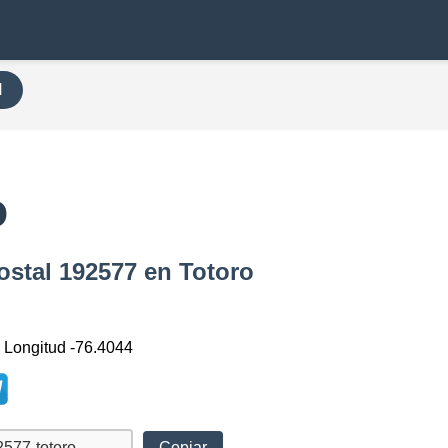
H
o
ostal 192577 en Totoro
, Longitud -76.4044
Copiar