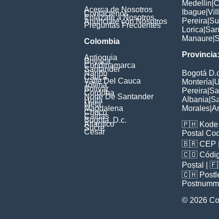
Medellin
|
C
Acerca de Nosotros
Ibague
|
Vil
Contáctenos
Enlázate a Nosotros
Pereira
|
Su
Anúnciate con Nosotros
Preguntas Frecuentes
Lorica
|
San
Manaure
|
S
Colombia
Provincia
Antioquia
Boyaca
Cundinamarca
Santander
Nariño
Bogotá D.c
Cauca
Valle Del Cauca
Montería
|
U
Tolima
Bolivar
Pereira
|
Sa
Cordoba
Norte De Santander
Albania
|
Sa
Huila
Meta
Magdalena
Morales
|
A
Choco
Caldas
Bogota, D.c.
Atlantico
🇵🇭
Kode 
Sucre
Cesar
Postal Co
🇧🇷
CEP
🇨🇴
Códig
Poștal
| 
🇨🇭
Postl
Postnumm
© 2026 Co