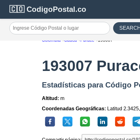
🇨🇴 CodigoPostal.co
SEARC
Ingrese Código Postal o lugar
Colombia
Cauca
Purace
193007
193007 Purac
Estadísticas para Código P
Altitud:
m
Coordenadas Geográficas:
Latitud 2.3425
Compartir página: