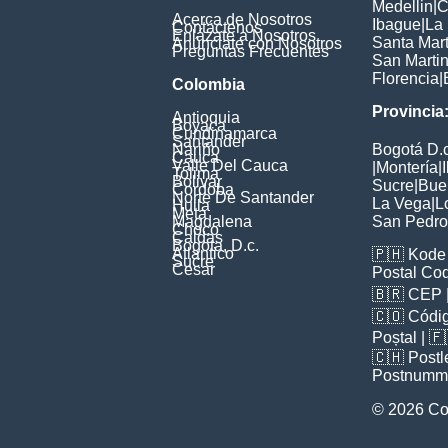
Medellin
|
C
Acerca de Nosotros
Ibague
|
La
Contáctenos
Enlázate a Nosotros
Santa Mar
Anúnciate con Nosotros
Preguntas Frecuentes
San Marti
Florencia
|
Colombia
Provincia
Antioquia
Boyaca
Cundinamarca
Santander
Nariño
Bogotá D.c
Cauca
Valle Del Cauca
|
Montería
|
Tolima
Bolivar
Sucre
|
Bue
Cordoba
Norte De Santander
La Vega
|
L
Huila
Meta
Magdalena
San Pedro
Choco
Caldas
Bogota, D.c.
Atlantico
🇵🇭
Kode 
Sucre
Cesar
Postal Co
🇧🇷
CEP
🇨🇴
Códig
Poștal
| 
🇨🇭
Postl
Postnumm
© 2026 Co