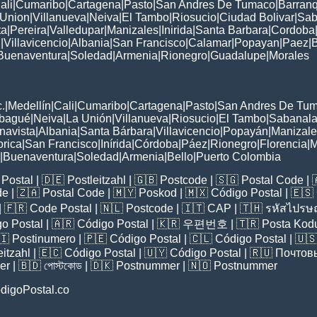
ali
|
Cumaribo
|
Cartagena
|
Pasto
|
San Andres De Tumaco
|
Barranq
 Union
|
Villanueva
|
Neiva
|
El Tambo
|
Riosucio
|
Ciudad Bolivar
|
Sab
ta
|
Pereira
|
Valledupar
|
Manizales
|
Inirida
|
Santa Barbara
|
Cordoba
n
|
Villavicencio
|
Albania
|
San Francisco
|
Calamar
|
Popayan
|
Paez
|
B
Buenaventura
|
Soledad
|
Armenia
|
Rionegro
|
Guadalupe
|
Morales
:
.
|
Medellín
|
Cali
|
Cumaribo
|
Cartagena
|
Pasto
|
San Andres De Tu
Ibagué
|
Neiva
|
La Unión
|
Villanueva
|
Riosucio
|
El Tambo
|
Sabanala
navista
|
Albania
|
Santa Bárbara
|
Villavicencio
|
Popayán
|
Manizale
orica
|
San Francisco
|
Inírida
|
Córdoba
|
Páez
|
Rionegro
|
Florencia
|
M
|
Buenaventura
|
Soledad
|
Armenia
|
Bello
|
Puerto Colombia
Postal
| 🇩🇪
Postleitzahl
| 🇬🇧
Postcode
| 🇸🇬
Postal Code
| 
de
| 🇿🇦
Postal Code
| 🇲🇾
Poskod
| 🇲🇽
Código Postal
| 🇪🇸
| 🇫🇷
Code Postal
| 🇳🇱
Postcode
| 🇮🇹
CAP
| 🇹🇭
รหัสไปรษณ
o Postal
| 🇦🇷
Código Postal
| 🇰🇷
우편번호
| 🇹🇷
Posta Kod
🇮
Postinumero
| 🇵🇪
Código Postal
| 🇨🇱
Código Postal
| 🇺
eitzahl
| 🇪🇨
Código Postal
| 🇺🇾
Código Postal
| 🇷🇺
Почтов
er
| 🇧🇩
পোস্টকোড
| 🇩🇰
Postnummer
| 🇳🇴
Postnummer
digoPostal.co