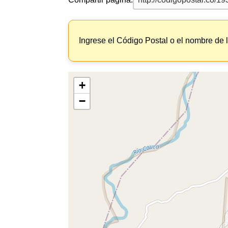
Ingrese el Código Postal o el nombre de 
+
−