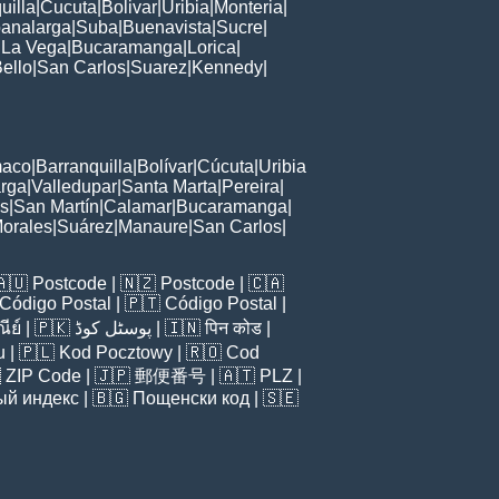
uilla
|
Cucuta
|
Bolivar
|
Uribia
|
Monteria
|
analarga
|
Suba
|
Buenavista
|
Sucre
|
|
La Vega
|
Bucaramanga
|
Lorica
|
ello
|
San Carlos
|
Suarez
|
Kennedy
|
maco
|
Barranquilla
|
Bolívar
|
Cúcuta
|
Uribia
rga
|
Valledupar
|
Santa Marta
|
Pereira
|
s
|
San Martín
|
Calamar
|
Bucaramanga
|
orales
|
Suárez
|
Manaure
|
San Carlos
|
🇦🇺
Postcode
| 🇳🇿
Postcode
| 🇨🇦
Código Postal
| 🇵🇹
Código Postal
|
ีย์
| 🇵🇰
پوسٹل کوڈ
| 🇮🇳
पिन कोड
|
u
| 🇵🇱
Kod Pocztowy
| 🇷🇴
Cod

ZIP Code
| 🇯🇵
郵便番号
| 🇦🇹
PLZ
|
ый индекс
| 🇧🇬
Пощенски код
| 🇸🇪