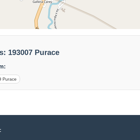
s: 193007 Purace
m:
9 Purace
: