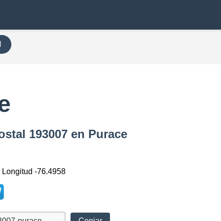
H
e
ostal 193007 en Purace
, Longitud -76.4958
Copiar