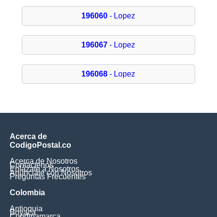
196060
- Lopez
196067
- Lopez
196068
- Lopez
Acerca de
CodigoPostal.co
Acerca de Nosotros
Contáctenos
Enlázate a Nosotros
Anúnciate con Nosotros
Preguntas Frecuentes
Colombia
Antioquia
Boyaca
Cundinamarca