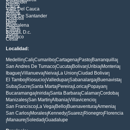
Santander
Nariño
Cauca
Valle Del Cauca
Tolima
Bolivar
Norte De Santander
Cordoba
Huila
Meta
Magdalena
Choco
Caldas
Bogota, D.c.
Sucre
Atlantico
Cesar
Localidad:
Medellin
Cali
Cumaribo
Cartagena
Pasto
Barranquilla
|
|
|
|
|
|
San Andres De Tumaco
Cucuta
Bolivar
Uribia
Monteria
|
|
|
|
|
Ibague
Villanueva
Neiva
La Union
Ciudad Bolivar
|
|
|
|
|
El Tambo
Riosucio
Valledupar
Sabanalarga
Buenavista
|
|
|
|
|
Suba
Sucre
Santa Marta
Pereira
Lorica
Popayan
|
|
|
|
|
|
Bucaramanga
Inirida
Santa Barbara
Calamar
Cordoba
|
|
|
|
|
Manizales
San Martin
Albania
Villavicencio
|
|
|
|
San Francisco
La Vega
Bello
Buenaventura
Armenia
|
|
|
|
|
San Carlos
Morales
Kennedy
Suarez
Rionegro
Florencia
|
|
|
|
|
Manaure
Soledad
Guadalupe
|
|
|