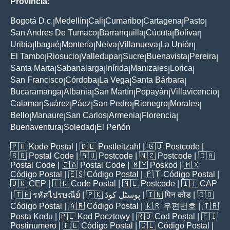
Provincia:
Bogotá D.c.
Medellín
Cali
Cumaribo
Cartagena
Pasto
|
|
|
|
|
|
San Andres De Tumaco
Barranquilla
Cúcuta
Bolívar
|
|
|
|
Uribia
Ibagué
Montería
Neiva
Villanueva
La Unión
|
|
|
|
|
|
El Tambo
Riosucio
Valledupar
Sucre
Buenavista
Pereira
|
|
|
|
|
|
Santa Marta
Sabanalarga
Inírida
Manizales
Lorica
|
|
|
|
|
San Francisco
Córdoba
La Vega
Santa Bárbara
|
|
|
|
Bucaramanga
Albania
San Martín
Popayán
Villavicencio
|
|
|
|
|
Calamar
Suárez
Páez
San Pedro
Rionegro
Morales
|
|
|
|
|
|
Bello
Manaure
San Carlos
Armenia
Florencia
|
|
|
|
|
Buenaventura
Soledad
El Peñón
|
|
🇵🇭
Kode Postal
| 🇩🇪
Postleitzahl
| 🇬🇧
Postcode
|
🇸🇬
Postal Code
| 🇦🇺
Postcode
| 🇳🇿
Postcode
| 🇨🇦
Postal Code
| 🇿🇦
Postal Code
| 🇲🇾
Poskod
| 🇲🇽
Código Postal
| 🇪🇸
Código Postal
| 🇵🇹
Código Postal
|
🇧🇷
CEP
| 🇫🇷
Code Postal
| 🇳🇱
Postcode
| 🇮🇹
CAP
| 🇹🇭
รหัสไปรษณีย์
| 🇵🇰
پوسٹل کوڈ
| 🇮🇳
पिन कोड
| 🇨🇴
Código Postal
| 🇦🇷
Código Postal
| 🇰🇷
우편번호
| 🇹🇷
Posta Kodu
| 🇵🇱
Kod Pocztowy
| 🇷🇴
Cod Poștal
| 🇫🇮
Postinumero
| 🇵🇪
Código Postal
| 🇨🇱
Código Postal
|