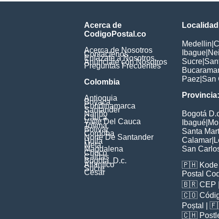
Acerca de
Localidad
CodigoPostal.co
Medellin
|
C
Acerca de Nosotros
Ibague
|
Ne
Contáctenos
Enlázate a Nosotros
Sucre
|
San
Anúnciate con Nosotros
Preguntas Frecuentes
Bucarama
Paez
|
San 
Colombia
Provincia
Antioquia
Boyaca
Cundinamarca
Santander
Nariño
Bogotá D.c
Cauca
Valle Del Cauca
Ibagué
|
Mo
Tolima
Bolivar
Santa Mar
Cordoba
Norte De Santander
Calamar
|
L
Huila
Meta
Magdalena
San Carlo
Choco
Caldas
Bogota, D.c.
Atlantico
🇵🇭
Kode 
Sucre
Cesar
Postal Co
🇧🇷
CEP
🇨🇴
Códig
Poștal
| 
🇨🇭
Postl