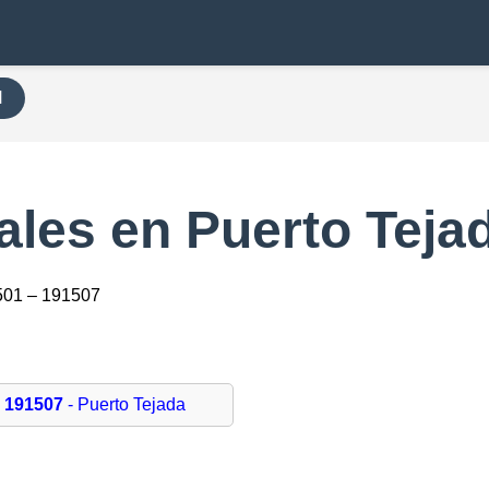
H
ales en Puerto Teja
501 – 191507
191507
- Puerto Tejada