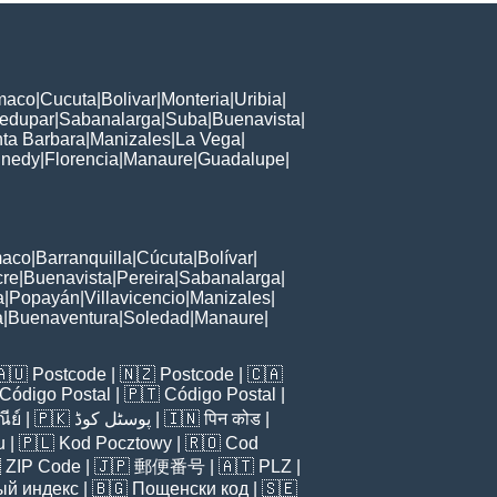
maco
|
Cucuta
|
Bolivar
|
Monteria
|
Uribia
|
ledupar
|
Sabanalarga
|
Suba
|
Buenavista
|
ta Barbara
|
Manizales
|
La Vega
|
nedy
|
Florencia
|
Manaure
|
Guadalupe
|
maco
|
Barranquilla
|
Cúcuta
|
Bolívar
|
cre
|
Buenavista
|
Pereira
|
Sabanalarga
|
a
|
Popayán
|
Villavicencio
|
Manizales
|
a
|
Buenaventura
|
Soledad
|
Manaure
|
🇦🇺
Postcode
| 🇳🇿
Postcode
| 🇨🇦
Código Postal
| 🇵🇹
Código Postal
|
ีย์
| 🇵🇰
پوسٹل کوڈ
| 🇮🇳
पिन कोड
|
u
| 🇵🇱
Kod Pocztowy
| 🇷🇴
Cod

ZIP Code
| 🇯🇵
郵便番号
| 🇦🇹
PLZ
|
ый индекс
| 🇧🇬
Пощенски код
| 🇸🇪