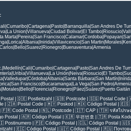
:
ali
|
Cumaribo
|
Cartagena
|
Pasto
|
Barranquilla
|
San Andres De Tu
iva
|
La Union
|
Villanueva
|
Ciudad Bolivar
|
El Tambo
|
Riosucio
|
Val
ta Marta
|
Pereira
|
San Francisco
|
Calamar
|
Cordoba
|
Popayan
|
San
nga
|
Lorica
|
Albania
|
Inirida
|
Villavicencio
|
San Martin
|
Morales
|
Ken
Carlos
|
Bello
|
Suarez
|
Rionegro
|
Buenaventura
|
Armenia
:
.
|
Medellín
|
Cali
|
Cumaribo
|
Cartagena
|
Pasto
|
San Andres De Tu
ntería
|
Uribia
|
Villanueva
|
La Unión
|
Neiva
|
Riosucio
|
El Tambo
|
Su
ta
|
Valledupar
|
Córdoba
|
Albania
|
Santa Bárbara
|
San Martín
|
Inírid
orica
|
San Francisco
|
Bucaramanga
|
La Vega
|
San Pedro
|
Armeni
s
|
Morales
|
Bello
|
Florencia
|
Rionegro
|
Páez
|
Suárez
|
Puerto Gaitán
Postal
| 🇩🇪
Postleitzahl
| 🇬🇧
Postcode
| 🇸🇬
Postal Code
| 
de
| 🇿🇦
Postal Code
| 🇲🇾
Poskod
| 🇲🇽
Código Postal
| 🇪🇸
| 🇫🇷
Code Postal
| 🇳🇱
Postcode
| 🇮🇹
CAP
| 🇹🇭
รหัสไปรษณ
o Postal
| 🇦🇷
Código Postal
| 🇰🇷
우편번호
| 🇹🇷
Posta Kod
🇮
Postinumero
| 🇵🇪
Código Postal
| 🇨🇱
Código Postal
| 🇺
eitzahl
| 🇪🇨
Código Postal
| 🇺🇾
Código Postal
| 🇷🇺
Почтов