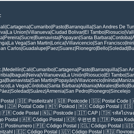
:
ali
|
Cartagena
|
Cumaribo
|
Pasto
|
Barranquilla
|
San Andres De Tu
iva
|
La Union
|
Villanueva
|
Ciudad Bolivar
|
El Tambo
|
Riosucio
|
Val
ta
|
Pereira
|
Sucre
|
Buenavista
|
Popayan
|
Santa Barbara
|
Cordoba
|
nga
|
La Vega
|
San Martin
|
Lorica
|
Villavicencio
|
San Francisco
|
Inir
an Carlos
|
Guadalupe
|
Paez
|
Suarez
|
Rionegro
|
Bello
|
Soledad
|
Bu
:
.
|
Medellín
|
Cali
|
Cumaribo
|
Cartagena
|
Pasto
|
Barranquilla
|
San A
ribia
|
Ibagué
|
Neiva
|
Villanueva
|
La Unión
|
Riosucio
|
El Tambo
|
San
ga
|
Buenavista
|
San Martín
|
Popayán
|
Villavicencio
|
Inírida
|
Maniza
isco
|
La Vega
|
Córdoba
|
Santa Bárbara
|
Albania
|
Morales
|
Bello
|
Bu
Páez
|
Soledad
|
Suárez
|
Armenia
|
San Pedro
|
Rionegro
|
Sincelejo
Postal
| 🇩🇪
Postleitzahl
| 🇬🇧
Postcode
| 🇸🇬
Postal Code
| 
de
| 🇿🇦
Postal Code
| 🇲🇾
Poskod
| 🇲🇽
Código Postal
| 🇪🇸
| 🇫🇷
Code Postal
| 🇳🇱
Postcode
| 🇮🇹
CAP
| 🇹🇭
รหัสไปรษณ
o Postal
| 🇦🇷
Código Postal
| 🇰🇷
우편번호
| 🇹🇷
Posta Kod
🇮
Postinumero
| 🇵🇪
Código Postal
| 🇨🇱
Código Postal
| 🇺
eitzahl
| 🇪🇨
Código Postal
| 🇺🇾
Código Postal
| 🇷🇺
Почтов