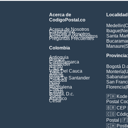
Acerca de
Localidad
CodigoPostal.co
Medellin
|
C
Acerca de Nosotros
Ibague
|
Ne
Contáctenos
Enlázate a Nosotros
Santa Mar
Anúnciate con Nosotros
Preguntas Frecuentes
Bucarama
Manaure
|
S
Colombia
Provincia
Antioquia
Boyaca
Cundinamarca
Santander
Nariño
Bogotá D.c
Cauca
Valle Del Cauca
Montería
|
U
Tolima
Bolivar
Sabanalar
Norte De Santander
Cordoba
San Franc
Huila
Meta
Magdalena
Florencia
|
Choco
Caldas
Bogota, D.c.
Sucre
🇵🇭
Kode 
Atlantico
Cesar
Postal Co
🇧🇷
CEP
🇨🇴
Códig
Poștal
| 
🇨🇭
Postl