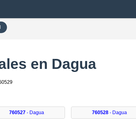
H
ales en Dagua
760529
760527
- Dagua
760528
- Dagua