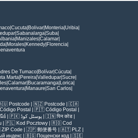
maco
|
Cucuta
|
Bolivar
|
Monteria
|
Uribia
|
ledupar
|
Sabanalarga
|
Suba
|
Albania
|
Manizales
|
Calamar
|
ida
|
Morales
|
Kennedy
|
Florencia
|
enaventura
ndres De Tumaco
|
Bolívar
|
Cúcuta
|
ta Marta
|
Pereira
|
Valledupar
|
Sucre
|
les
|
Calamar
|
Bucaramanga
|
Lorica
|
enaventura
|
Manaure
|
San Carlos
|
🇦🇺
Postcode
| 🇳🇿
Postcode
| 🇨🇦
Código Postal
| 🇵🇹
Código Postal
|
ีย์
| 🇵🇰
پوسٹل کوڈ
| 🇮🇳
पिन कोड
|
u
| 🇵🇱
Kod Pocztowy
| 🇷🇴
Cod

ZIP Code
| 🇯🇵
郵便番号
| 🇦🇹
PLZ
|
ый индекс
| 🇧🇬
Пощенски код
| 🇸🇪