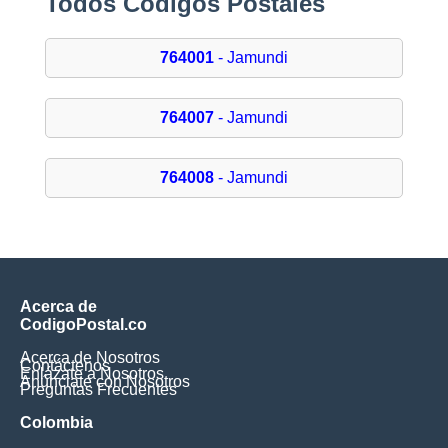
Todos Códigos Postales
764001
- Jamundi
764007
- Jamundi
764008
- Jamundi
Acerca de
CodigoPostal.co
Acerca de Nosotros
Contáctenos
Enlázate a Nosotros
Anúnciate con Nosotros
Preguntas Frecuentes
Colombia