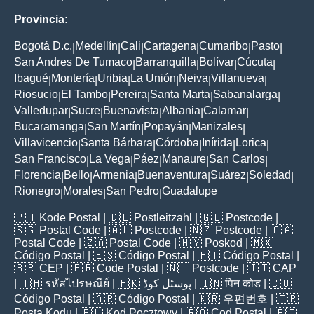
Provincia:
Bogotá D.c.
Medellín
Cali
Cartagena
Cumaribo
Pasto
|
|
|
|
|
|
San Andres De Tumaco
Barranquilla
Bolívar
Cúcuta
|
|
|
|
Ibagué
Montería
Uribia
La Unión
Neiva
Villanueva
|
|
|
|
|
|
Riosucio
El Tambo
Pereira
Santa Marta
Sabanalarga
|
|
|
|
|
Valledupar
Sucre
Buenavista
Albania
Calamar
|
|
|
|
|
Bucaramanga
San Martín
Popayán
Manizales
|
|
|
|
Villavicencio
Santa Bárbara
Córdoba
Inírida
Lorica
|
|
|
|
|
San Francisco
La Vega
Páez
Manaure
San Carlos
|
|
|
|
|
Florencia
Bello
Armenia
Buenaventura
Suárez
Soledad
|
|
|
|
|
|
Rionegro
Morales
San Pedro
Guadalupe
|
|
|
🇵🇭
Kode Postal
| 🇩🇪
Postleitzahl
| 🇬🇧
Postcode
|
🇸🇬
Postal Code
| 🇦🇺
Postcode
| 🇳🇿
Postcode
| 🇨🇦
Postal Code
| 🇿🇦
Postal Code
| 🇲🇾
Poskod
| 🇲🇽
Código Postal
| 🇪🇸
Código Postal
| 🇵🇹
Código Postal
|
🇧🇷
CEP
| 🇫🇷
Code Postal
| 🇳🇱
Postcode
| 🇮🇹
CAP
| 🇹🇭
รหัสไปรษณีย์
| 🇵🇰
پوسٹل کوڈ
| 🇮🇳
पिन कोड
| 🇨🇴
Código Postal
| 🇦🇷
Código Postal
| 🇰🇷
우편번호
| 🇹🇷
Posta Kodu
| 🇵🇱
Kod Pocztowy
| 🇷🇴
Cod Poștal
| 🇫🇮