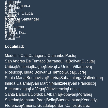
Antioquia
Boyaca
Cundinamarca
Santander
Nariño
Cauca
Valle Del Cauca
Tolima
Bolivar
Norte De Santander
Cordoba
Huila
Meta
Magdalena
Choco
Caldas
Bogota, D.c.
Sucre
Atlantico
Cesar
Localidad:
Medellin
Cali
Cartagena
Cumaribo
Pasto
|
|
|
|
|
San Andres De Tumaco
Barranquilla
Bolivar
Cucuta
|
|
|
|
Uribia
Monteria
Ibague
Neiva
La Union
Villanueva
|
|
|
|
|
|
Riosucio
Ciudad Bolivar
El Tambo
Suba
Sucre
|
|
|
|
|
Santa Marta
Buenavista
Pereira
Sabanalarga
Valledupar
|
|
|
|
|
Inirida
Calamar
San Martin
Manizales
San Francisco
|
|
|
|
|
Bucaramanga
La Vega
Villavicencio
Lorica
|
|
|
|
Santa Barbara
Cordoba
Albania
Popayan
Morales
|
|
|
|
|
Soledad
Manaure
Paez
Bello
Buenaventura
Kennedy
|
|
|
|
|
|
Florencia
Armenia
Guadalupe
San Carlos
Suarez
|
|
|
|