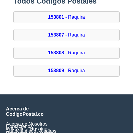
Todos Códigos Postales
153801
- Raquira
153807
- Raquira
153808
- Raquira
153809
- Raquira
Acerca de
CodigoPostal.co
Acerca de Nosotros
Contáctenos
Enlázate a Nosotros
Anúnciate con Nosotros