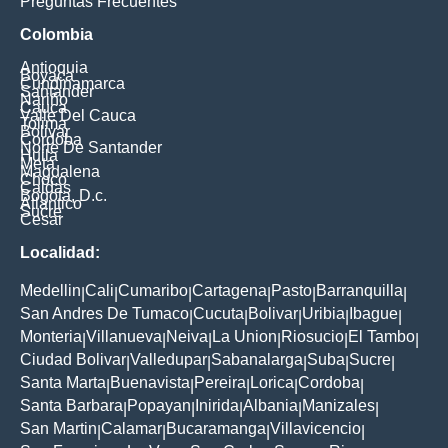
Preguntas Frecuentes
Colombia
Antioquia
Boyaca
Cundinamarca
Santander
Nariño
Cauca
Valle Del Cauca
Tolima
Bolivar
Cordoba
Norte De Santander
Huila
Meta
Magdalena
Choco
Caldas
Bogota, D.c.
Atlantico
Sucre
Cesar
Localidad:
Medellin
Cali
Cumaribo
Cartagena
Pasto
Barranquilla
|
|
|
|
|
|
San Andres De Tumaco
Cucuta
Bolivar
Uribia
Ibague
|
|
|
|
|
Monteria
Villanueva
Neiva
La Union
Riosucio
El Tambo
|
|
|
|
|
|
Ciudad Bolivar
Valledupar
Sabanalarga
Suba
Sucre
|
|
|
|
|
Santa Marta
Buenavista
Pereira
Lorica
Cordoba
|
|
|
|
|
Santa Barbara
Popayan
Inirida
Albania
Manizales
|
|
|
|
|
San Martin
Calamar
Bucaramanga
Villavicencio
|
|
|
|