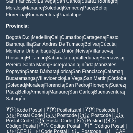
San Francisco
La Vega
San Carlos
Suarez
Rionegro
|
|
|
|
|
Morales
Manaure
Soledad
Kennedy
Paez
Bello
|
|
|
|
|
|
Florencia
Buenaventura
Guadalupe
|
|
Provincia:
Bogotá D.c.
Medellín
Cali
Cumaribo
Cartagena
Pasto
|
|
|
|
|
|
Barranquilla
San Andres De Tumaco
Bolívar
Cúcuta
|
|
|
|
Montería
Uribia
Ibagué
La Unión
Neiva
Villanueva
|
|
|
|
|
|
Riosucio
El Tambo
Sabanalarga
Valledupar
Buenavista
|
|
|
|
|
Pereira
Santa Marta
Sucre
Albania
Inírida
Manizales
|
|
|
|
|
|
Popayán
Santa Bárbara
Lorica
San Francisco
Calamar
|
|
|
|
|
Bucaramanga
Villavicencio
La Vega
San Martín
Córdoba
|
|
|
|
Soledad
Morales
Florencia
San Pedro
Rionegro
Suárez
|
|
|
|
|
|
|
Páez
Bello
Armenia
Manaure
San Carlos
Buenaventura
|
|
|
|
|
|
Sahagún
🇵🇭
Kode Postal
| 🇩🇪
Postleitzahl
| 🇬🇧
Postcode
|
🇸🇬
Postal Code
| 🇦🇺
Postcode
| 🇳🇿
Postcode
| 🇨🇦
Postal Code
| 🇿🇦
Postal Code
| 🇲🇾
Poskod
| 🇲🇽
Código Postal
| 🇪🇸
Código Postal
| 🇵🇹
Código Postal
|
🇧🇷
CEP
| 🇫🇷
Code Postal
| 🇳🇱
Postcode
| 🇮🇹
CAP