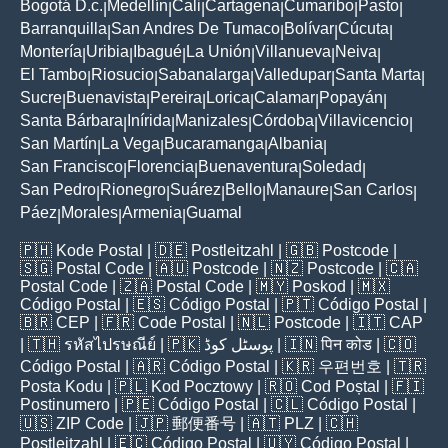
Bogotá D.c.
Medellín
Cali
Cartagena
Cumaribo
Pasto
|
|
|
|
|
|
Barranquilla
San Andres De Tumaco
Bolívar
Cúcuta
|
|
|
|
Montería
Uribia
Ibagué
La Unión
Villanueva
Neiva
|
|
|
|
|
|
El Tambo
Riosucio
Sabanalarga
Valledupar
Santa Marta
|
|
|
|
|
Sucre
Buenavista
Pereira
Lorica
Calamar
Popayán
|
|
|
|
|
|
Santa Bárbara
Inírida
Manizales
Córdoba
Villavicencio
|
|
|
|
|
San Martín
La Vega
Bucaramanga
Albania
|
|
|
|
San Francisco
Florencia
Buenaventura
Soledad
|
|
|
|
San Pedro
Rionegro
Suárez
Bello
Manaure
San Carlos
|
|
|
|
|
|
Páez
Morales
Armenia
Guamal
|
|
|
🇵🇭
Kode Postal
| 🇩🇪
Postleitzahl
| 🇬🇧
Postcode
|
🇸🇬
Postal Code
| 🇦🇺
Postcode
| 🇳🇿
Postcode
| 🇨🇦
Postal Code
| 🇿🇦
Postal Code
| 🇲🇾
Poskod
| 🇲🇽
Código Postal
| 🇪🇸
Código Postal
| 🇵🇹
Código Postal
|
🇧🇷
CEP
| 🇫🇷
Code Postal
| 🇳🇱
Postcode
| 🇮🇹
CAP
| 🇹🇭
รหัสไปรษณีย์
| 🇵🇰
پوسٹل کوڈ
| 🇮🇳
पिन कोड
| 🇨🇴
Código Postal
| 🇦🇷
Código Postal
| 🇰🇷
우편번호
| 🇹🇷
Posta Kodu
| 🇵🇱
Kod Pocztowy
| 🇷🇴
Cod Poștal
| 🇫🇮
Postinumero
| 🇵🇪
Código Postal
| 🇨🇱
Código Postal
|
🇺🇸
ZIP Code
| 🇯🇵
郵便番号
| 🇦🇹
PLZ
| 🇨🇭
Postleitzahl
| 🇪🇨
Código Postal
| 🇺🇾
Código Postal
|