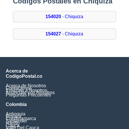
Códigos Postales en Chiquiza
154020
- Chiquiza
154027
- Chiquiza
Acerca de
CodigoPostal.co
Acerca de Nosotros
Contáctenos
Enlázate a Nosotros
Anúnciate con Nosotros
Preguntas Frecuentes
Colombia
Antioquia
Boyaca
Cundinamarca
Santander
Nariño
Cauca
Valle Del Cauca