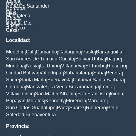
Tolima
Bolivar
Norte De Santander
Cordoba
Huila
Meta
Magdalena
Choco
Caldas
Bogota, D.c.
Sucre
Atlantico
Cesar
Localidad:
Medellin
Cali
Cumaribo
Cartagena
Pasto
Barranquilla
|
|
|
|
|
|
San Andres De Tumaco
Cucuta
Bolivar
Uribia
Ibague
|
|
|
|
|
Monteria
Neiva
La Union
Villanueva
El Tambo
Riosucio
|
|
|
|
|
|
Ciudad Bolivar
Valledupar
Sabanalarga
Suba
Pereira
|
|
|
|
|
Sucre
Santa Marta
Buenavista
Calamar
Santa Barbara
|
|
|
|
|
Cordoba
Manizales
La Vega
Bucaramanga
Lorica
|
|
|
|
|
Villavicencio
San Martin
Albania
San Francisco
Inirida
|
|
|
|
|
Popayan
Morales
Kennedy
Florencia
Manaure
|
|
|
|
|
San Carlos
Guadalupe
Paez
Suarez
Rionegro
Bello
|
|
|
|
|
|
Soledad
Buenaventura
|
Provincia: