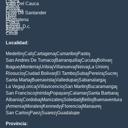
Cauca
Valle Del Cauca
Tolima
Bolivar
Cordoba
Norte De Santander
Huila
Meta
Magdalena
Choco
Caldas
Bogota, D.c.
Atlantico
Sucre
Cesar
Localidad:
Medellin
Cali
Cartagena
Cumaribo
Pasto
|
|
|
|
|
San Andres De Tumaco
Barranquilla
Cucuta
Bolivar
|
|
|
|
Ibague
Monteria
Uribia
Villanueva
Neiva
La Union
|
|
|
|
|
|
Riosucio
Ciudad Bolivar
El Tambo
Suba
Pereira
Sucre
|
|
|
|
|
|
Santa Marta
Buenavista
Valledupar
Sabanalarga
|
|
|
|
La Vega
Lorica
Villavicencio
San Martin
Bucaramanga
|
|
|
|
|
San Francisco
Inirida
Popayan
Calamar
Santa Barbara
|
|
|
|
|
Albania
Cordoba
Manizales
Soledad
Bello
Buenaventura
|
|
|
|
|
Armenia
Morales
Kennedy
Florencia
Manaure
|
|
|
|
|
|
San Carlos
Paez
Suarez
Guadalupe
|
|
|
Provincia: