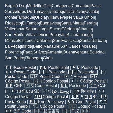
Bogotá D.c.
Medellín
Cali
Cartagena
Cumaribo
Pasto
|
|
|
|
|
|
San Andres De Tumaco
Barranquilla
Bolívar
Cúcuta
|
|
|
|
Montería
Ibagué
Uribia
Villanueva
Neiva
La Unión
|
|
|
|
|
|
Riosucio
El Tambo
Buenavista
Santa Marta
Pereira
|
|
|
|
|
Valledupar
Sabanalarga
Sucre
Córdoba
Albania
|
|
|
|
|
San Martín
Villavicencio
Popayán
Bucaramanga
|
|
|
|
Manizales
Lorica
Calamar
San Francisco
Santa Bárbara
|
|
|
|
|
La Vega
Inírida
Bello
Manaure
San Carlos
Morales
|
|
|
|
|
|
Florencia
Páez
Suárez
Armenia
Buenaventura
Soledad
|
|
|
|
|
|
San Pedro
Rionegro
Girón
|
|
🇵🇭
Kode Postal
| 🇩🇪
Postleitzahl
| 🇬🇧
Postcode
|
🇸🇬
Postal Code
| 🇦🇺
Postcode
| 🇳🇿
Postcode
| 🇨🇦
Postal Code
| 🇿🇦
Postal Code
| 🇲🇾
Poskod
| 🇲🇽
Código Postal
| 🇪🇸
Código Postal
| 🇵🇹
Código Postal
|
🇧🇷
CEP
| 🇫🇷
Code Postal
| 🇳🇱
Postcode
| 🇮🇹
CAP
| 🇹🇭
รหัสไปรษณีย์
| 🇵🇰
پوسٹل کوڈ
| 🇮🇳
पिन कोड
| 🇨🇴
Código Postal
| 🇦🇷
Código Postal
| 🇰🇷
우편번호
| 🇹🇷
Posta Kodu
| 🇵🇱
Kod Pocztowy
| 🇷🇴
Cod Poștal
| 🇫🇮
Postinumero
| 🇵🇪
Código Postal
| 🇨🇱
Código Postal
|
🇺🇸
ZIP Code
| 🇯🇵
郵便番号
| 🇦🇹
PLZ
| 🇨🇭