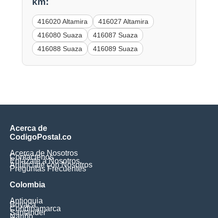
km:
416020 Altamira
416027 Altamira
416080 Suaza
416087 Suaza
416088 Suaza
416089 Suaza
Acerca de
CodigoPostal.co
Acerca de Nosotros
Contáctenos
Enlázate a Nosotros
Anúnciate con Nosotros
Preguntas Frecuentes
Colombia
Antioquia
Boyaca
Cundinamarca
Santander
Nariño