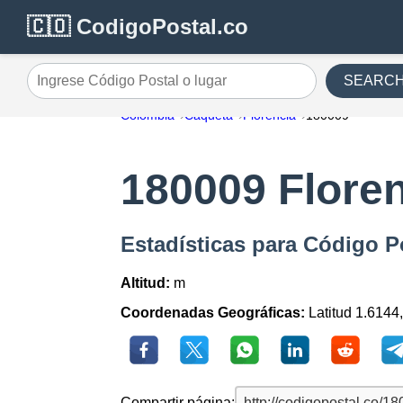
🇨🇴 CodigoPostal.co
SEARC
Ingrese Código Postal o lugar
Colombia
Caqueta
Florencia
180009
180009 Flore
Estadísticas para Código P
Altitud:
m
Coordenadas Geográficas:
Latitud 1.6144
Compartir página: