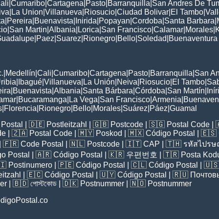
ali
|
Cumaribo
|
Cartagena
|
Pasto
|
Barranquilla
|
San Andres De Tu
iva
|
La Union
|
Villanueva
|
Riosucio
|
Ciudad Bolivar
|
El Tambo
|
Val
ta
|
Pereira
|
Buenavista
|
Inirida
|
Popayan
|
Cordoba
|
Santa Barbara
|
cio
|
San Martin
|
Albania
|
Lorica
|
San Francisco
|
Calamar
|
Morales
|
uadalupe
|
Paez
|
Suarez
|
Rionegro
|
Bello
|
Soledad
|
Buenaventura
:
.
|
Medellín
|
Cali
|
Cumaribo
|
Cartagena
|
Pasto
|
Barranquilla
|
San A
ribia
|
Ibagué
|
Villanueva
|
La Unión
|
Neiva
|
Riosucio
|
El Tambo
|
Sa
ira
|
Buenavista
|
Albania
|
Santa Bárbara
|
Córdoba
|
San Martín
|
Iní
amar
|
Bucaramanga
|
La Vega
|
San Francisco
|
Armenia
|
Buenaven
s
|
Florencia
|
Rionegro
|
Bello
|
Morales
|
Suárez
|
Páez
|
Guamal
Postal
| 🇩🇪
Postleitzahl
| 🇬🇧
Postcode
| 🇸🇬
Postal Code
| 
de
| 🇿🇦
Postal Code
| 🇲🇾
Poskod
| 🇲🇽
Código Postal
| 🇪🇸
| 🇫🇷
Code Postal
| 🇳🇱
Postcode
| 🇮🇹
CAP
| 🇹🇭
รหัสไปรษณ
o Postal
| 🇦🇷
Código Postal
| 🇰🇷
우편번호
| 🇹🇷
Posta Kod
🇮
Postinumero
| 🇵🇪
Código Postal
| 🇨🇱
Código Postal
| 🇺
eitzahl
| 🇪🇨
Código Postal
| 🇺🇾
Código Postal
| 🇷🇺
Почтов
er
| 🇧🇩
পোস্টকোড
| 🇩🇰
Postnummer
| 🇳🇴
Postnummer
digoPostal.co