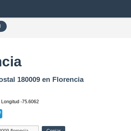
H
ncia
ostal 180009 en Florencia
, Longitud -75.6062
Copiar