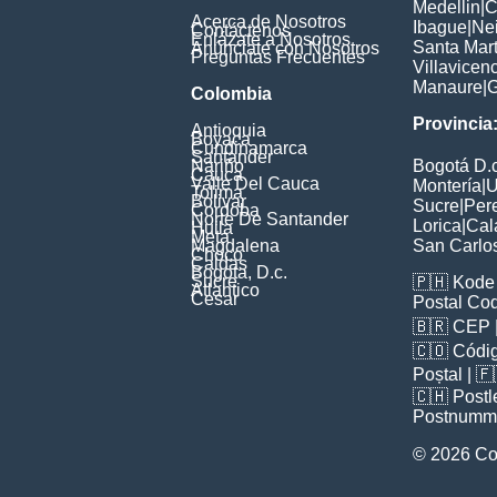
Medellin
|
C
Acerca de Nosotros
Ibague
|
Ne
Contáctenos
Enlázate a Nosotros
Santa Mar
Anúnciate con Nosotros
Preguntas Frecuentes
Villavicen
Manaure
|
G
Colombia
Provincia
Antioquia
Boyaca
Cundinamarca
Santander
Nariño
Bogotá D.c
Cauca
Valle Del Cauca
Montería
|
U
Tolima
Bolivar
Sucre
|
Pere
Cordoba
Norte De Santander
Lorica
|
Cal
Huila
Meta
Magdalena
San Carlo
Choco
Caldas
Bogota, D.c.
Sucre
🇵🇭
Kode 
Atlantico
Cesar
Postal Co
🇧🇷
CEP
🇨🇴
Códig
Poștal
| 
🇨🇭
Postl
Postnumm
© 2026 Co