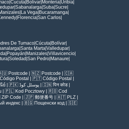
maco
|
Cucuta
|
Bolivar
|
Monteria
|
Uribia
|
ledupar
|
Sabanalarga
|
Suba
|
Sucre
|
Manizales
|
La Vega
|
Bucaramanga
|
Kennedy
|
Florencia
|
San Carlos
|
ndres De Tumaco
|
Cúcuta
|
Bolívar
|
banalarga
|
Santa Marta
|
Valledupar
|
rida
|
Popayán
|
Manizales
|
Villavicencio
|
tura
|
Soledad
|
San Pedro
|
Manaure
|
🇦🇺
Postcode
| 🇳🇿
Postcode
| 🇨🇦
Código Postal
| 🇵🇹
Código Postal
|
ีย์
| 🇵🇰
پوسٹل کوڈ
| 🇮🇳
पिन कोड
|
u
| 🇵🇱
Kod Pocztowy
| 🇷🇴
Cod

ZIP Code
| 🇯🇵
郵便番号
| 🇦🇹
PLZ
|
ый индекс
| 🇧🇬
Пощенски код
| 🇸🇪