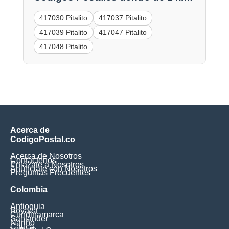
417030 Pitalito
417037 Pitalito
417039 Pitalito
417047 Pitalito
417048 Pitalito
Acerca de
CodigoPostal.co
Acerca de Nosotros
Contáctenos
Enlázate a Nosotros
Anúnciate con Nosotros
Preguntas Frecuentes
Colombia
Antioquia
Boyaca
Cundinamarca
Santander
Nariño
Cauca