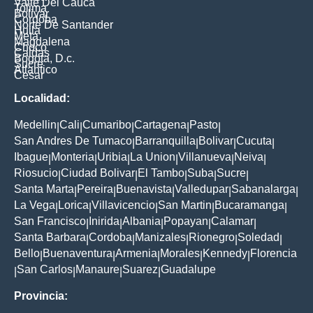
Valle Del Cauca
Tolima
Bolivar
Cordoba
Norte De Santander
Huila
Meta
Magdalena
Choco
Caldas
Bogota, D.c.
Sucre
Atlantico
Cesar
Localidad:
Medellin
Cali
Cumaribo
Cartagena
Pasto
|
|
|
|
|
San Andres De Tumaco
Barranquilla
Bolivar
Cucuta
|
|
|
|
Ibague
Monteria
Uribia
La Union
Villanueva
Neiva
|
|
|
|
|
|
Riosucio
Ciudad Bolivar
El Tambo
Suba
Sucre
|
|
|
|
|
Santa Marta
Pereira
Buenavista
Valledupar
Sabanalarga
|
|
|
|
|
La Vega
Lorica
Villavicencio
San Martin
Bucaramanga
|
|
|
|
|
San Francisco
Inirida
Albania
Popayan
Calamar
|
|
|
|
|
Santa Barbara
Cordoba
Manizales
Rionegro
Soledad
|
|
|
|
|
Bello
Buenaventura
Armenia
Morales
Kennedy
Florencia
|
|
|
|
|
San Carlos
Manaure
Suarez
Guadalupe
|
|
|
|
Provincia: