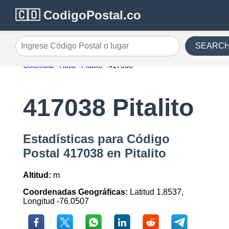
🇨🇴 CodigoPostal.co
SEARC
Ingrese Código Postal o lugar
Colombia
Huila
Pitalito
417038
417038 Pitalito
Estadísticas para Código
Postal 417038 en Pitalito
Altitud:
m
Coordenadas Geográficas:
Latitud 1.8537,
Longitud -76.0507