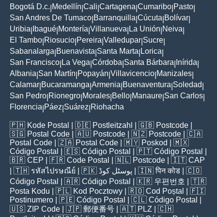
Bogotá D.c.
Medellín
Cali
Cartagena
Cumaribo
Pasto
|
|
|
|
|
|
San Andres De Tumaco
Barranquilla
Cúcuta
Bolívar
|
|
|
|
Uribia
Ibagué
Montería
Villanueva
La Unión
Neiva
|
|
|
|
|
|
El Tambo
Riosucio
Pereira
Valledupar
Sucre
|
|
|
|
|
Sabanalarga
Buenavista
Santa Marta
Lorica
|
|
|
|
San Francisco
La Vega
Córdoba
Santa Bárbara
Inírida
|
|
|
|
|
Albania
San Martín
Popayán
Villavicencio
Manizales
|
|
|
|
|
Calamar
Bucaramanga
Armenia
Buenaventura
Soledad
|
|
|
|
|
San Pedro
Rionegro
Morales
Bello
Manaure
San Carlos
|
|
|
|
|
|
Florencia
Páez
Suárez
Riohacha
|
|
|
🇵🇭
Kode Postal
| 🇩🇪
Postleitzahl
| 🇬🇧
Postcode
|
🇸🇬
Postal Code
| 🇦🇺
Postcode
| 🇳🇿
Postcode
| 🇨🇦
Postal Code
| 🇿🇦
Postal Code
| 🇲🇾
Poskod
| 🇲🇽
Código Postal
| 🇪🇸
Código Postal
| 🇵🇹
Código Postal
|
🇧🇷
CEP
| 🇫🇷
Code Postal
| 🇳🇱
Postcode
| 🇮🇹
CAP
| 🇹🇭
รหัสไปรษณีย์
| 🇵🇰
پوسٹل کوڈ
| 🇮🇳
पिन कोड
| 🇨🇴
Código Postal
| 🇦🇷
Código Postal
| 🇰🇷
우편번호
| 🇹🇷
Posta Kodu
| 🇵🇱
Kod Pocztowy
| 🇷🇴
Cod Poștal
| 🇫🇮
Postinumero
| 🇵🇪
Código Postal
| 🇨🇱
Código Postal
|
🇺🇸
ZIP Code
| 🇯🇵
郵便番号
| 🇦🇹
PLZ
| 🇨🇭