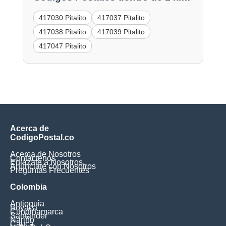
417030 Pitalito
417037 Pitalito
417038 Pitalito
417039 Pitalito
417047 Pitalito
Acerca de
CodigoPostal.co
Acerca de Nosotros
Contáctenos
Enlázate a Nosotros
Anúnciate con Nosotros
Preguntas Frecuentes
Colombia
Antioquia
Boyaca
Cundinamarca
Santander
Nariño
Cauca