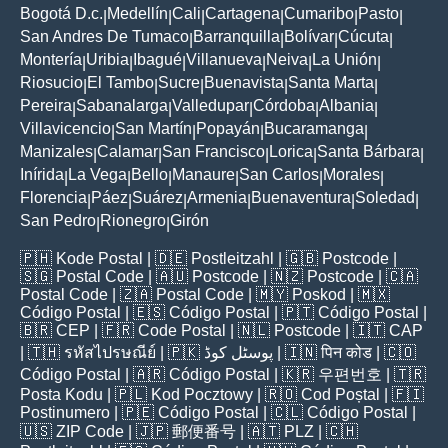
Bogotá D.c.
Medellín
Cali
Cartagena
Cumaribo
Pasto
|
|
|
|
|
|
San Andres De Tumaco
Barranquilla
Bolívar
Cúcuta
|
|
|
|
Montería
Uribia
Ibagué
Villanueva
Neiva
La Unión
|
|
|
|
|
|
Riosucio
El Tambo
Sucre
Buenavista
Santa Marta
|
|
|
|
|
Pereira
Sabanalarga
Valledupar
Córdoba
Albania
|
|
|
|
|
Villavicencio
San Martín
Popayán
Bucaramanga
|
|
|
|
Manizales
Calamar
San Francisco
Lorica
Santa Bárbara
|
|
|
|
|
Inírida
La Vega
Bello
Manaure
San Carlos
Morales
|
|
|
|
|
|
Florencia
Páez
Suárez
Armenia
Buenaventura
Soledad
|
|
|
|
|
|
San Pedro
Rionegro
Girón
|
|
🇵🇭
Kode Postal
| 🇩🇪
Postleitzahl
| 🇬🇧
Postcode
|
🇸🇬
Postal Code
| 🇦🇺
Postcode
| 🇳🇿
Postcode
| 🇨🇦
Postal Code
| 🇿🇦
Postal Code
| 🇲🇾
Poskod
| 🇲🇽
Código Postal
| 🇪🇸
Código Postal
| 🇵🇹
Código Postal
|
🇧🇷
CEP
| 🇫🇷
Code Postal
| 🇳🇱
Postcode
| 🇮🇹
CAP
| 🇹🇭
รหัสไปรษณีย์
| 🇵🇰
پوسٹل کوڈ
| 🇮🇳
पिन कोड
| 🇨🇴
Código Postal
| 🇦🇷
Código Postal
| 🇰🇷
우편번호
| 🇹🇷
Posta Kodu
| 🇵🇱
Kod Pocztowy
| 🇷🇴
Cod Poștal
| 🇫🇮
Postinumero
| 🇵🇪
Código Postal
| 🇨🇱
Código Postal
|
🇺🇸
ZIP Code
| 🇯🇵
郵便番号
| 🇦🇹
PLZ
| 🇨🇭