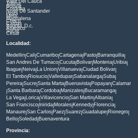
Valle Del Cauca
Tolima
Bolivar
Cordoba
Norte De Santander
Huila
Meta
Magdalena
Choco
Caldas
Bogota, D.c.
Atlantico
Sucre
Cesar
Localidad:
Medellin
Cali
Cumaribo
Cartagena
Pasto
Barranquilla
|
|
|
|
|
|
San Andres De Tumaco
Cucuta
Bolivar
Monteria
Uribia
|
|
|
|
|
Ibague
Neiva
La Union
Villanueva
Ciudad Bolivar
|
|
|
|
|
El Tambo
Riosucio
Valledupar
Sabanalarga
Suba
|
|
|
|
|
Pereira
Sucre
Santa Marta
Buenavista
Popayan
Calamar
|
|
|
|
|
Santa Barbara
Cordoba
Manizales
Bucaramanga
|
|
|
|
|
La Vega
Lorica
Villavicencio
San Martin
Albania
|
|
|
|
|
San Francisco
Inirida
Morales
Kennedy
Florencia
|
|
|
|
|
Manaure
San Carlos
Paez
Suarez
Guadalupe
Rionegro
|
|
|
|
|
|
Bello
Soledad
Buenaventura
|
|
Provincia: