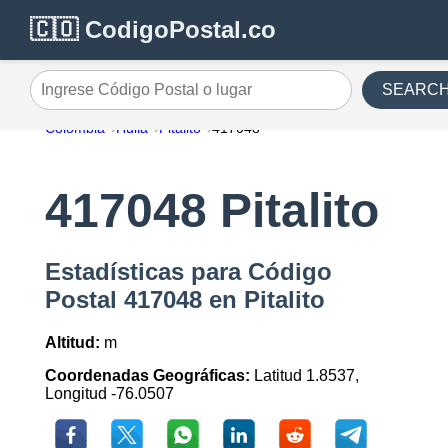
🇨🇴 CodigoPostal.co
SEARC
Ingrese Código Postal o lugar
Colombia
Huila
Pitalito
417048
417048 Pitalito
Estadísticas para Código
Postal 417048 en Pitalito
Altitud:
m
Coordenadas Geográficas:
Latitud 1.8537,
Longitud -76.0507