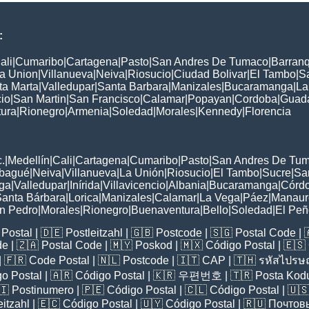
:
ali
|
Cumaribo
|
Cartagena
|
Pasto
|
San Andres De Tumaco
|
Barranq
a Union
|
Villanueva
|
Neiva
|
Riosucio
|
Ciudad Bolivar
|
El Tambo
|
S
ta Marta
|
Valledupar
|
Santa Barbara
|
Manizales
|
Bucaramanga
|
La
cio
|
San Martin
|
San Francisco
|
Calamar
|
Popayan
|
Cordoba
|
Guad
ura
|
Rionegro
|
Armenia
|
Soledad
|
Morales
|
Kennedy
|
Florencia
:
.
|
Medellín
|
Cali
|
Cartagena
|
Cumaribo
|
Pasto
|
San Andres De Tu
Ibagué
|
Neiva
|
Villanueva
|
La Unión
|
Riosucio
|
El Tambo
|
Sucre
|
Sa
ga
|
Valledupar
|
Inírida
|
Villavicencio
|
Albania
|
Bucaramanga
|
Córd
anta Bárbara
|
Lorica
|
Manizales
|
Calamar
|
La Vega
|
Páez
|
Manaur
n Pedro
|
Morales
|
Rionegro
|
Buenaventura
|
Bello
|
Soledad
|
El Pe
Postal
| 🇩🇪
Postleitzahl
| 🇬🇧
Postcode
| 🇸🇬
Postal Code
| 
de
| 🇿🇦
Postal Code
| 🇲🇾
Poskod
| 🇲🇽
Código Postal
| 🇪🇸
| 🇫🇷
Code Postal
| 🇳🇱
Postcode
| 🇮🇹
CAP
| 🇹🇭
รหัสไปรษณ
o Postal
| 🇦🇷
Código Postal
| 🇰🇷
우편번호
| 🇹🇷
Posta Kod
🇮
Postinumero
| 🇵🇪
Código Postal
| 🇨🇱
Código Postal
| 🇺
eitzahl
| 🇪🇨
Código Postal
| 🇺🇾
Código Postal
| 🇷🇺
Почтов