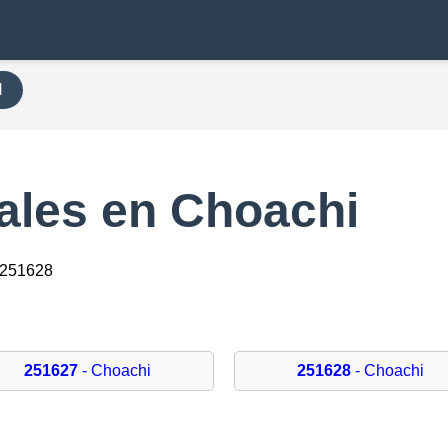
H
ales en Choachi
 251628
251627
- Choachi
251628
- Choachi