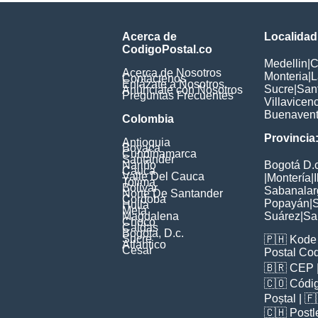
Acerca de
Localidad
CodigoPostal.co
Medellin
|
C
Acerca de Nosotros
Monteria
|
L
Contáctenos
Enlázate a Nosotros
Sucre
|
San
Anúnciate con Nosotros
Preguntas Frecuentes
Villavicen
Buenavent
Colombia
Provincia
Antioquia
Boyaca
Cundinamarca
Santander
Nariño
Bogotá D.c
Cauca
Valle Del Cauca
|
Montería
|
Tolima
Bolivar
Sabanalar
Norte De Santander
Cordoba
Popayán
|
S
Huila
Meta
Magdalena
Suárez
|
Sa
Choco
Caldas
Bogota, D.c.
Sucre
🇵🇭
Kode 
Atlantico
Cesar
Postal Co
🇧🇷
CEP
🇨🇴
Códig
Poștal
| 
🇨🇭
Postl