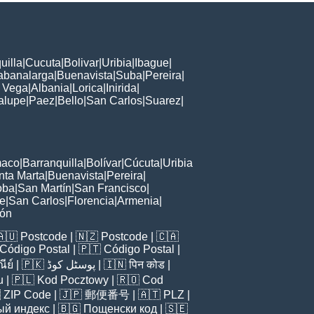
uilla
|
Cucuta
|
Bolivar
|
Uribia
|
Ibague
|
abanalarga
|
Buenavista
|
Suba
|
Pereira
|
 Vega
|
Albania
|
Lorica
|
Inirida
|
alupe
|
Paez
|
Bello
|
San Carlos
|
Suarez
|
maco
|
Barranquilla
|
Bolívar
|
Cúcuta
|
Uribia
nta Marta
|
Buenavista
|
Pereira
|
oba
|
San Martín
|
San Francisco
|
e
|
San Carlos
|
Florencia
|
Armenia
|
ñón
🇦🇺
Postcode
| 🇳🇿
Postcode
| 🇨🇦
Código Postal
| 🇵🇹
Código Postal
|
ีย์
| 🇵🇰
پوسٹل کوڈ
| 🇮🇳
पिन कोड
|
u
| 🇵🇱
Kod Pocztowy
| 🇷🇴
Cod

ZIP Code
| 🇯🇵
郵便番号
| 🇦🇹
PLZ
|
ый индекс
| 🇧🇬
Пощенски код
| 🇸🇪