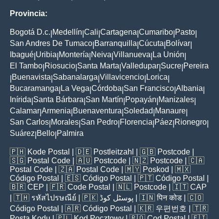
Provincia:
Bogotá D.c.
Medellín
Cali
Cartagena
Cumaribo
Pasto
|
|
|
|
|
|
San Andres De Tumaco
Barranquilla
Cúcuta
Bolívar
|
|
|
|
Ibagué
Uribia
Montería
Neiva
Villanueva
La Unión
|
|
|
|
|
|
El Tambo
Riosucio
Santa Marta
Valledupar
Sucre
Pereira
|
|
|
|
|
Buenavista
Sabanalarga
Villavicencio
Lorica
|
|
|
|
|
Bucaramanga
La Vega
Córdoba
San Francisco
Albania
|
|
|
|
|
Inírida
Santa Bárbara
San Martín
Popayán
Manizales
|
|
|
|
|
Calamar
Armenia
Buenaventura
Soledad
Manaure
|
|
|
|
|
San Carlos
Morales
San Pedro
Florencia
Páez
Rionegro
|
|
|
|
|
|
Suárez
Bello
Palmira
|
|
🇵🇭
Kode Postal
| 🇩🇪
Postleitzahl
| 🇬🇧
Postcode
|
🇸🇬
Postal Code
| 🇦🇺
Postcode
| 🇳🇿
Postcode
| 🇨🇦
Postal Code
| 🇿🇦
Postal Code
| 🇲🇾
Poskod
| 🇲🇽
Código Postal
| 🇪🇸
Código Postal
| 🇵🇹
Código Postal
|
🇧🇷
CEP
| 🇫🇷
Code Postal
| 🇳🇱
Postcode
| 🇮🇹
CAP
| 🇹🇭
รหัสไปรษณีย์
| 🇵🇰
پوسٹل کوڈ
| 🇮🇳
पिन कोड
| 🇨🇴
Código Postal
| 🇦🇷
Código Postal
| 🇰🇷
우편번호
| 🇹🇷
Posta Kodu
| 🇵🇱
Kod Pocztowy
| 🇷🇴
Cod Poștal
| 🇫🇮