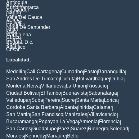
Antioquia
Boyaca
Cundinamarca
Santander
Nariño
Cauca
Valle Del Cauca
Tolima
Bolivar
Cordoba
Norte De Santander
Huila
Meta
Magdalena
Choco
Caldas
Bogota, D.c.
Sucre
Atlantico
Cesar
Localidad:
Medellin
Cali
Cartagena
Cumaribo
Pasto
Barranquilla
|
|
|
|
|
|
San Andres De Tumaco
Cucuta
Bolivar
Ibague
Uribia
|
|
|
|
|
Monteria
Neiva
Villanueva
La Union
Riosucio
|
|
|
|
|
Ciudad Bolivar
El Tambo
Buenavista
Sabanalarga
|
|
|
|
Valledupar
Suba
Pereira
Sucre
Santa Marta
Lorica
|
|
|
|
|
|
Cordoba
Santa Barbara
Albania
Inirida
Calamar
|
|
|
|
|
San Martin
San Francisco
Manizales
Villavicencio
|
|
|
|
Bucaramanga
Popayan
La Vega
Armenia
Florencia
|
|
|
|
|
San Carlos
Guadalupe
Paez
Suarez
Rionegro
Soledad
|
|
|
|
|
|
Morales
Kennedy
Manaure
Bello
|
|
|