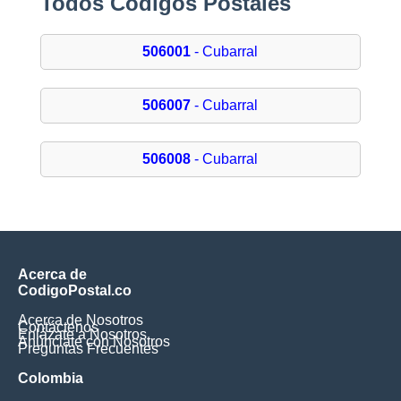
Todos Códigos Postales
506001
- Cubarral
506007
- Cubarral
506008
- Cubarral
Acerca de
CodigoPostal.co
Acerca de Nosotros
Contáctenos
Enlázate a Nosotros
Anúnciate con Nosotros
Preguntas Frecuentes
Colombia