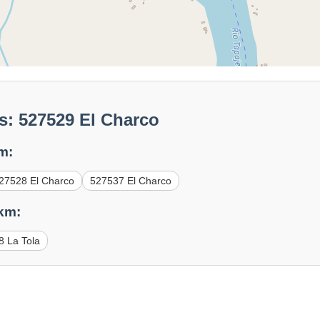
s: 527529 El Charco
m:
27528 El Charco
527537 El Charco
 km:
8 La Tola