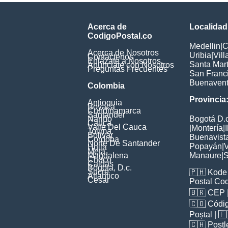
Acerca de
Localidad
CodigoPostal.co
Medellin
|
C
Acerca de Nosotros
Uribia
|
Vil
Contáctenos
Enlázate a Nosotros
Santa Mar
Anúnciate con Nosotros
Preguntas Frecuentes
San Franc
Buenavent
Colombia
Provincia
Antioquia
Boyaca
Cundinamarca
Santander
Nariño
Bogotá D.c
Cauca
Valle Del Cauca
|
Montería
|
Tolima
Bolivar
Buenavist
Cordoba
Norte De Santander
Popayán
|
V
Huila
Meta
Magdalena
Manaure
|
S
Choco
Caldas
Bogota, D.c.
Sucre
🇵🇭
Kode 
Atlantico
Cesar
Postal Co
🇧🇷
CEP
🇨🇴
Códig
Poștal
| 
🇨🇭
Postl