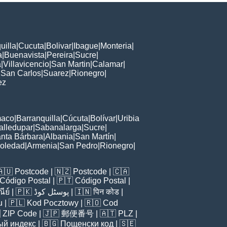
uilla
|
Cucuta
|
Bolivar
|
Ibague
|
Monteria
|
a
|
Buenavista
|
Pereira
|
Sucre
|
a
|
Villavicencio
|
San Martin
|
Calamar
|
|
San Carlos
|
Suarez
|
Rionegro
|
ez
maco
|
Barranquilla
|
Cúcuta
|
Bolívar
|
Uribia
alledupar
|
Sabanalarga
|
Sucre
|
nta Bárbara
|
Albania
|
San Martín
|
oledad
|
Armenia
|
San Pedro
|
Rionegro
|
🇦🇺
Postcode
| 🇳🇿
Postcode
| 🇨🇦
Código Postal
| 🇵🇹
Código Postal
|
ีย์
| 🇵🇰
پوسٹل کوڈ
| 🇮🇳
पिन कोड
|
u
| 🇵🇱
Kod Pocztowy
| 🇷🇴
Cod

ZIP Code
| 🇯🇵
郵便番号
| 🇦🇹
PLZ
|
ый индекс
| 🇧🇬
Пощенски код
| 🇸🇪