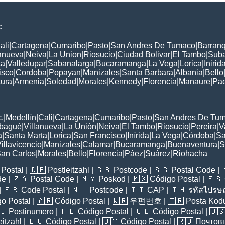
:
ali
|
Cartagena
|
Cumaribo
|
Pasto
|
San Andres De Tumaco
|
Barranq
lanueva
|
Neiva
|
La Union
|
Riosucio
|
Ciudad Bolivar
|
El Tambo
|
Sub
ta
|
Valledupar
|
Sabanalarga
|
Bucaramanga
|
La Vega
|
Lorica
|
Inirid
isco
|
Cordoba
|
Popayan
|
Manizales
|
Santa Barbara
|
Albania
|
Bello
ura
|
Armenia
|
Soledad
|
Morales
|
Kennedy
|
Florencia
|
Manaure
|
Pa
:
.
|
Medellín
|
Cali
|
Cartagena
|
Cumaribo
|
Pasto
|
San Andres De Tu
Ibagué
|
Villanueva
|
La Unión
|
Neiva
|
El Tambo
|
Riosucio
|
Pereira
|
V
a
|
Santa Marta
|
Lorica
|
San Francisco
|
Inírida
|
La Vega
|
Córdoba
|
Sa
illavicencio
|
Manizales
|
Calamar
|
Bucaramanga
|
Buenaventura
|
S
an Carlos
|
Morales
|
Bello
|
Florencia
|
Páez
|
Suárez
|
Riohacha
Postal
| 🇩🇪
Postleitzahl
| 🇬🇧
Postcode
| 🇸🇬
Postal Code
| 
de
| 🇿🇦
Postal Code
| 🇲🇾
Poskod
| 🇲🇽
Código Postal
| 🇪🇸
| 🇫🇷
Code Postal
| 🇳🇱
Postcode
| 🇮🇹
CAP
| 🇹🇭
รหัสไปรษณ
o Postal
| 🇦🇷
Código Postal
| 🇰🇷
우편번호
| 🇹🇷
Posta Kod
🇮
Postinumero
| 🇵🇪
Código Postal
| 🇨🇱
Código Postal
| 🇺
eitzahl
| 🇪🇨
Código Postal
| 🇺🇾
Código Postal
| 🇷🇺
Почтов