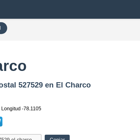
H
arco
ostal 527529 en El Charco
, Longitud -78.1105
Copiar