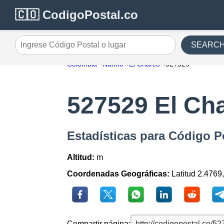
🇨🇴 CodigoPostal.co
SEARC
Ingrese Código Postal o lugar
Colombia
Nariño
El Charco
527529
527529 El Ch
Estadísticas para Código P
Altitud:
m
Coordenadas Geográficas:
Latitud 2.4769
Compartir página: