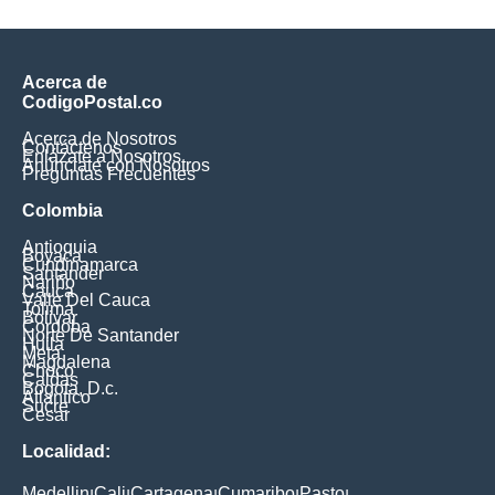
Acerca de
CodigoPostal.co
Acerca de Nosotros
Contáctenos
Enlázate a Nosotros
Anúnciate con Nosotros
Preguntas Frecuentes
Colombia
Antioquia
Boyaca
Cundinamarca
Santander
Nariño
Cauca
Valle Del Cauca
Tolima
Bolivar
Cordoba
Norte De Santander
Huila
Meta
Magdalena
Choco
Caldas
Bogota, D.c.
Atlantico
Sucre
Cesar
Localidad:
Medellin
Cali
Cartagena
Cumaribo
Pasto