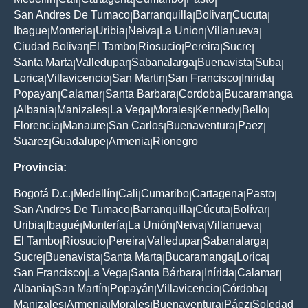
|
|
|
|
|
San Andres De Tumaco
Barranquilla
Bolivar
Cucuta
|
|
|
|
Ibague
Monteria
Uribia
Neiva
La Union
Villanueva
|
|
|
|
|
|
Ciudad Bolivar
El Tambo
Riosucio
Pereira
Sucre
|
|
|
|
|
Santa Marta
Valledupar
Sabanalarga
Buenavista
Suba
|
|
|
|
|
Lorica
Villavicencio
San Martin
San Francisco
Inirida
|
|
|
|
|
Popayan
Calamar
Santa Barbara
Cordoba
Bucaramanga
|
|
|
|
Albania
Manizales
La Vega
Morales
Kennedy
Bello
|
|
|
|
|
|
|
Florencia
Manaure
San Carlos
Buenaventura
Paez
|
|
|
|
|
Suarez
Guadalupe
Armenia
Rionegro
|
|
|
Provincia:
Bogotá D.c.
Medellín
Cali
Cumaribo
Cartagena
Pasto
|
|
|
|
|
|
San Andres De Tumaco
Barranquilla
Cúcuta
Bolívar
|
|
|
|
Uribia
Ibagué
Montería
La Unión
Neiva
Villanueva
|
|
|
|
|
|
El Tambo
Riosucio
Pereira
Valledupar
Sabanalarga
|
|
|
|
|
Sucre
Buenavista
Santa Marta
Bucaramanga
Lorica
|
|
|
|
|
San Francisco
La Vega
Santa Bárbara
Inírida
Calamar
|
|
|
|
|
Albania
San Martín
Popayán
Villavicencio
Córdoba
|
|
|
|
|
Manizales
Armenia
Morales
Buenaventura
Páez
Soledad
|
|
|
|
|