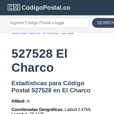
🇨🇴 CodigoPostal.co
SEARC
Ingrese Código Postal o lugar
Colombia
Nariño
El Charco
527528
527528 El
Charco
Estadísticas para Código
Postal 527528 en El Charco
Altitud:
m
Coordenadas Geográficas:
Latitud 2.4769,