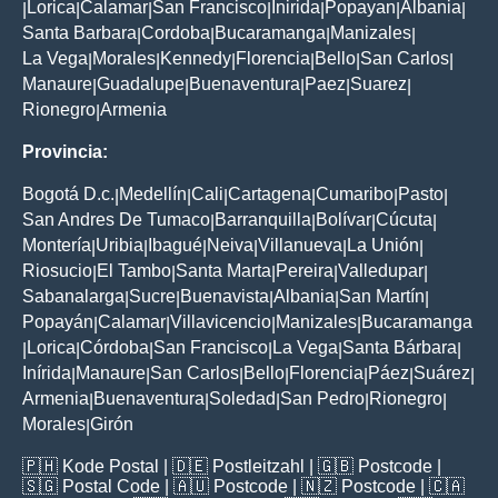
Lorica
Calamar
San Francisco
Inirida
Popayan
Albania
|
|
|
|
|
|
|
Santa Barbara
Cordoba
Bucaramanga
Manizales
|
|
|
|
La Vega
Morales
Kennedy
Florencia
Bello
San Carlos
|
|
|
|
|
|
Manaure
Guadalupe
Buenaventura
Paez
Suarez
|
|
|
|
|
Rionegro
Armenia
|
Provincia:
Bogotá D.c.
Medellín
Cali
Cartagena
Cumaribo
Pasto
|
|
|
|
|
|
San Andres De Tumaco
Barranquilla
Bolívar
Cúcuta
|
|
|
|
Montería
Uribia
Ibagué
Neiva
Villanueva
La Unión
|
|
|
|
|
|
Riosucio
El Tambo
Santa Marta
Pereira
Valledupar
|
|
|
|
|
Sabanalarga
Sucre
Buenavista
Albania
San Martín
|
|
|
|
|
Popayán
Calamar
Villavicencio
Manizales
Bucaramanga
|
|
|
|
Lorica
Córdoba
San Francisco
La Vega
Santa Bárbara
|
|
|
|
|
|
Inírida
Manaure
San Carlos
Bello
Florencia
Páez
Suárez
|
|
|
|
|
|
|
Armenia
Buenaventura
Soledad
San Pedro
Rionegro
|
|
|
|
|
Morales
Girón
|
🇵🇭
Kode Postal
| 🇩🇪
Postleitzahl
| 🇬🇧
Postcode
|
🇸🇬
Postal Code
| 🇦🇺
Postcode
| 🇳🇿
Postcode
| 🇨🇦