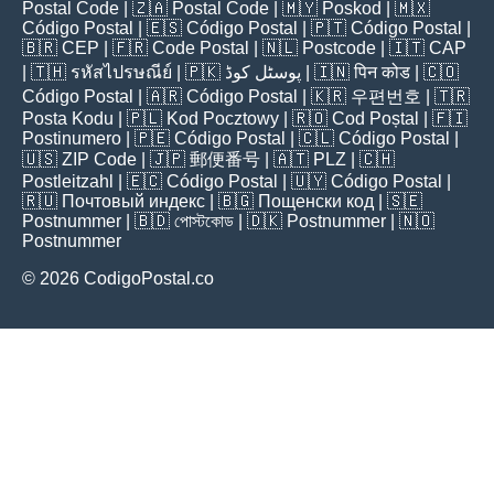
Postal Code
| 🇿🇦
Postal Code
| 🇲🇾
Poskod
| 🇲🇽
Código Postal
| 🇪🇸
Código Postal
| 🇵🇹
Código Postal
|
🇧🇷
CEP
| 🇫🇷
Code Postal
| 🇳🇱
Postcode
| 🇮🇹
CAP
| 🇹🇭
รหัสไปรษณีย์
| 🇵🇰
پوسٹل کوڈ
| 🇮🇳
पिन कोड
| 🇨🇴
Código Postal
| 🇦🇷
Código Postal
| 🇰🇷
우편번호
| 🇹🇷
Posta Kodu
| 🇵🇱
Kod Pocztowy
| 🇷🇴
Cod Poștal
| 🇫🇮
Postinumero
| 🇵🇪
Código Postal
| 🇨🇱
Código Postal
|
🇺🇸
ZIP Code
| 🇯🇵
郵便番号
| 🇦🇹
PLZ
| 🇨🇭
Postleitzahl
| 🇪🇨
Código Postal
| 🇺🇾
Código Postal
|
🇷🇺
Почтовый индекс
| 🇧🇬
Пощенски код
| 🇸🇪
Postnummer
| 🇧🇩
পোস্টকোড
| 🇩🇰
Postnummer
| 🇳🇴
Postnummer
© 2026 CodigoPostal.co