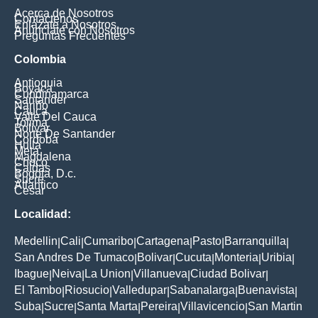
Acerca de Nosotros
Contáctenos
Enlázate a Nosotros
Anúnciate con Nosotros
Preguntas Frecuentes
Colombia
Antioquia
Boyaca
Cundinamarca
Santander
Nariño
Cauca
Valle Del Cauca
Tolima
Bolivar
Norte De Santander
Cordoba
Huila
Meta
Magdalena
Choco
Caldas
Bogota, D.c.
Sucre
Atlantico
Cesar
Localidad:
Medellin
Cali
Cumaribo
Cartagena
Pasto
Barranquilla
|
|
|
|
|
|
San Andres De Tumaco
Bolivar
Cucuta
Monteria
Uribia
|
|
|
|
|
Ibague
Neiva
La Union
Villanueva
Ciudad Bolivar
|
|
|
|
|
El Tambo
Riosucio
Valledupar
Sabanalarga
Buenavista
|
|
|
|
|
Suba
Sucre
Santa Marta
Pereira
Villavicencio
San Martin
|
|
|
|
|