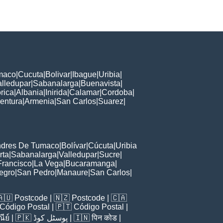
maco
|
Cucuta
|
Bolivar
|
Ibague
|
Uribia
|
alledupar
|
Sabanalarga
|
Buenavista
|
rica
|
Albania
|
Inirida
|
Calamar
|
Cordoba
|
entura
|
Armenia
|
San Carlos
|
Suarez
|
ndres De Tumaco
|
Bolívar
|
Cúcuta
|
Uribia
rta
|
Sabanalarga
|
Valledupar
|
Sucre
|
Francisco
|
La Vega
|
Bucaramanga
|
egro
|
San Pedro
|
Manaure
|
San Carlos
|
🇦🇺
Postcode
| 🇳🇿
Postcode
| 🇨🇦
Código Postal
| 🇵🇹
Código Postal
|
ีย์
| 🇵🇰
پوسٹل کوڈ
| 🇮🇳
पिन कोड
|