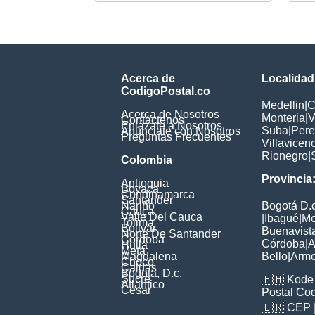
Acerca de
Localidad
CodigoPostal.co
Medellin
|
C
Acerca de Nosotros
Monteria
|
V
Contáctenos
Enlázate a Nosotros
Suba
|
Pere
Anúnciate con Nosotros
Preguntas Frecuentes
Villavicen
Rionegro
|
Colombia
Provincia
Antioquia
Boyaca
Cundinamarca
Santander
Nariño
Bogotá D.c
Cauca
Valle Del Cauca
|
Ibagué
|
Mo
Tolima
Bolivar
Buenavist
Norte De Santander
Cordoba
Córdoba
|
A
Huila
Meta
Magdalena
Bello
|
Arme
Choco
Caldas
Bogota, D.c.
Sucre
🇵🇭
Kode 
Atlantico
Cesar
Postal Co
🇧🇷
CEP