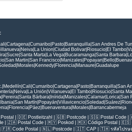
:
ali
|
Cartagena
|
Cumaribo
|
Pasto
|
Barranquilla
|
San Andres De Tu
illanueva
|
Neiva
|
La Union
|
Ciudad Bolivar
|
Riosucio
|
El Tambo
|
V
ira
|
Sucre
|
Santa Marta
|
La Vega
|
Bucaramanga
|
Santa Barbara
|
Lo
cio
|
San Martin
|
San Francisco
|
Manizales
|
Popayan
|
Bello
|
Buenav
Soledad
|
Morales
|
Kennedy
|
Florencia
|
Manaure
|
Guadalupe
:
.
|
Medellín
|
Cali
|
Cumaribo
|
Cartagena
|
Pasto
|
Barranquilla
|
San A
ntería
|
Neiva
|
La Unión
|
Villanueva
|
El Tambo
|
Riosucio
|
Santa Ma
a
|
Pereira
|
Santa Bárbara
|
Inírida
|
Manizales
|
Calamar
|
Lorica
|
San 
lbania
|
San Martín
|
Popayán
|
Villavicencio
|
Soledad
|
Suárez
|
Rion
nia
|
Florencia
|
Páez
|
Buenaventura
|
Morales
|
Barrancabermeja
Postal
| 🇩🇪
Postleitzahl
| 🇬🇧
Postcode
| 🇸🇬
Postal Code
| 
de
| 🇿🇦
Postal Code
| 🇲🇾
Poskod
| 🇲🇽
Código Postal
| 🇪🇸
| 🇫🇷
Code Postal
| 🇳🇱
Postcode
| 🇮🇹
CAP
| 🇹🇭
รหัสไปรษณ