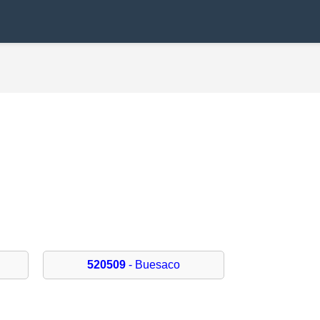
520509
- Buesaco