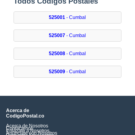
Todos Códigos Postales
525001
- Cumbal
525007
- Cumbal
525008
- Cumbal
525009
- Cumbal
Acerca de
CodigoPostal.co
Acerca de Nosotros
Contáctenos
Enlázate a Nosotros
Anúnciate con Nosotros