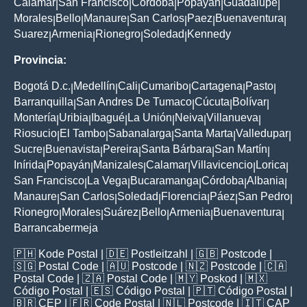
Calamar
San Francisco
Cordoba
Popayan
Guadalupe
|
|
|
|
|
Morales
Bello
Manaure
San Carlos
Paez
Buenaventura
|
|
|
|
|
|
Suarez
Armenia
Rionegro
Soledad
Kennedy
|
|
|
|
Provincia:
Bogotá D.c.
Medellín
Cali
Cumaribo
Cartagena
Pasto
|
|
|
|
|
|
Barranquilla
San Andres De Tumaco
Cúcuta
Bolívar
|
|
|
|
Montería
Uribia
Ibagué
La Unión
Neiva
Villanueva
|
|
|
|
|
|
Riosucio
El Tambo
Sabanalarga
Santa Marta
Valledupar
|
|
|
|
|
Sucre
Buenavista
Pereira
Santa Bárbara
San Martín
|
|
|
|
|
Inírida
Popayán
Manizales
Calamar
Villavicencio
Lorica
|
|
|
|
|
|
San Francisco
La Vega
Bucaramanga
Córdoba
Albania
|
|
|
|
|
Manaure
San Carlos
Soledad
Florencia
Páez
San Pedro
|
|
|
|
|
|
Rionegro
Morales
Suárez
Bello
Armenia
Buenaventura
|
|
|
|
|
|
Barrancabermeja
🇵🇭
Kode Postal
| 🇩🇪
Postleitzahl
| 🇬🇧
Postcode
|
🇸🇬
Postal Code
| 🇦🇺
Postcode
| 🇳🇿
Postcode
| 🇨🇦
Postal Code
| 🇿🇦
Postal Code
| 🇲🇾
Poskod
| 🇲🇽
Código Postal
| 🇪🇸
Código Postal
| 🇵🇹
Código Postal
|
🇧🇷
CEP
| 🇫🇷
Code Postal
| 🇳🇱
Postcode
| 🇮🇹
CAP