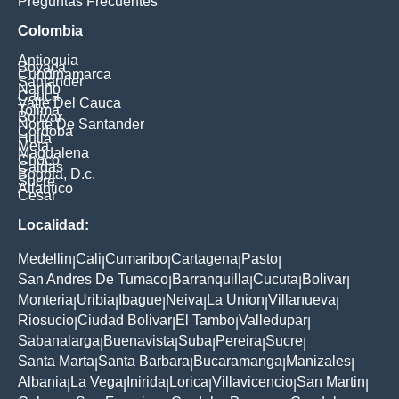
Preguntas Frecuentes
Colombia
Antioquia
Boyaca
Cundinamarca
Santander
Nariño
Cauca
Valle Del Cauca
Tolima
Bolivar
Norte De Santander
Cordoba
Huila
Meta
Magdalena
Choco
Caldas
Bogota, D.c.
Sucre
Atlantico
Cesar
Localidad:
Medellin
Cali
Cumaribo
Cartagena
Pasto
|
|
|
|
|
San Andres De Tumaco
Barranquilla
Cucuta
Bolivar
|
|
|
|
Monteria
Uribia
Ibague
Neiva
La Union
Villanueva
|
|
|
|
|
|
Riosucio
Ciudad Bolivar
El Tambo
Valledupar
|
|
|
|
Sabanalarga
Buenavista
Suba
Pereira
Sucre
|
|
|
|
|
Santa Marta
Santa Barbara
Bucaramanga
Manizales
|
|
|
|
Albania
La Vega
Inirida
Lorica
Villavicencio
San Martin
|
|
|
|
|
|