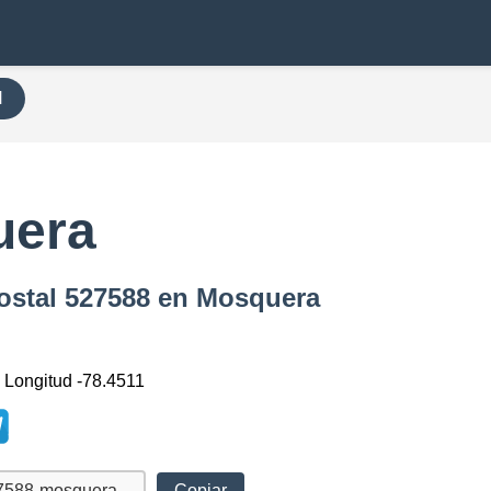
H
uera
Postal 527588 en Mosquera
, Longitud -78.4511
Copiar