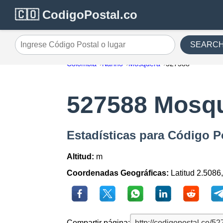
🇨🇴 CodigoPostal.co
SEARC
Ingrese Código Postal o lugar
Colombia
Nariño
Mosquera
527588
527588 Mosq
Estadísticas para Código 
Altitud:
m
Coordenadas Geográficas:
Latitud 2.5086
Compartir página: