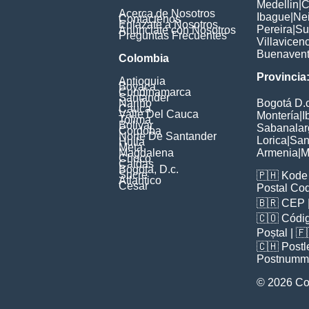
Medellin
|
C
Acerca de Nosotros
Ibague
|
Ne
Contáctenos
Enlázate a Nosotros
Pereira
|
Su
Anúnciate con Nosotros
Preguntas Frecuentes
Villavicen
Buenavent
Colombia
Provincia
Antioquia
Boyaca
Cundinamarca
Santander
Nariño
Bogotá D.c
Cauca
Valle Del Cauca
Montería
|
I
Tolima
Bolivar
Sabanalar
Cordoba
Norte De Santander
Lorica
|
San
Huila
Meta
Magdalena
Armenia
|
M
Choco
Caldas
Bogota, D.c.
Sucre
🇵🇭
Kode 
Atlantico
Cesar
Postal Co
🇧🇷
CEP
🇨🇴
Códig
Poștal
| 
🇨🇭
Postl
Postnumm
© 2026 Co