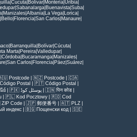
uilla
|
Cucuta
|
Bolivar
|
Monteria
|
Uribia
|
ledupar
|
Sabanalarga
|
Buenavista
|
Suba
|
a
|
Manizales
|
Albania
|
La Vega
|
Lorica
|
|
Bello
|
Florencia
|
San Carlos
|
Manaure
|
maco
|
Barranquilla
|
Bolívar
|
Cúcuta
|
ta Marta
|
Pereira
|
Valledupar
|
n
|
Córdoba
|
Bucaramanga
|
Manizales
|
re
|
San Carlos
|
Florencia
|
Páez
|
Suárez
|
🇦🇺
Postcode
| 🇳🇿
Postcode
| 🇨🇦
Código Postal
| 🇵🇹
Código Postal
|
ีย์
| 🇵🇰
پوسٹل کوڈ
| 🇮🇳
पिन कोड
|
u
| 🇵🇱
Kod Pocztowy
| 🇷🇴
Cod

ZIP Code
| 🇯🇵
郵便番号
| 🇦🇹
PLZ
|
ый индекс
| 🇧🇬
Пощенски код
| 🇸🇪