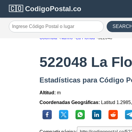
🇨🇴 CodigoPostal.co
SEARC
Ingrese Código Postal o lugar
Colombia
Nariño
La Florida
522048
522048 La Flo
Estadísticas para Código P
Altitud:
m
Coordenadas Geográficas:
Latitud 1.2985
Compartir página: