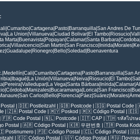
:
ali
|
Cumaribo
|
Cartagena
|
Pasto
|
Barranquilla
|
San Andres De Tu
iva
|
La Union
|
Villanueva
|
Ciudad Bolivar
|
El Tambo
|
Riosucio
|
Val
ta Marta
|
Buenavista
|
Popayan
|
Calamar
|
Santa Barbara
|
Cordoba
orica
|
Villavicencio
|
San Martin
|
San Francisco
|
Inirida
|
Morales
|
Ke
ez
|
Guadalupe
|
Rionegro
|
Bello
|
Soledad
|
Buenaventura
:
.
|
Medellín
|
Cali
|
Cumaribo
|
Cartagena
|
Pasto
|
Barranquilla
|
San A
ribia
|
Ibagué
|
La Unión
|
Villanueva
|
Neiva
|
Riosucio
|
El Tambo
|
Sa
ta
|
Pereira
|
Valledupar
|
La Vega
|
Santa Bárbara
|
Inírida
|
Calamar
|
A
cio
|
Córdoba
|
Manizales
|
Bucaramanga
|
Lorica
|
San Francisco
|
Bue
Manaure
|
San Carlos
|
Bello
|
Florencia
|
Páez
|
Suárez
|
Morales
|
Arm
Postal
| 🇩🇪
Postleitzahl
| 🇬🇧
Postcode
| 🇸🇬
Postal Code
| 
de
| 🇿🇦
Postal Code
| 🇲🇾
Poskod
| 🇲🇽
Código Postal
| 🇪🇸
| 🇫🇷
Code Postal
| 🇳🇱
Postcode
| 🇮🇹
CAP
| 🇹🇭
รหัสไปรษณ
o Postal
| 🇦🇷
Código Postal
| 🇰🇷
우편번호
| 🇹🇷
Posta Kod
🇮
Postinumero
| 🇵🇪
Código Postal
| 🇨🇱
Código Postal
| 🇺
eitzahl
| 🇪🇨
Código Postal
| 🇺🇾
Código Postal
| 🇷🇺
Почтов