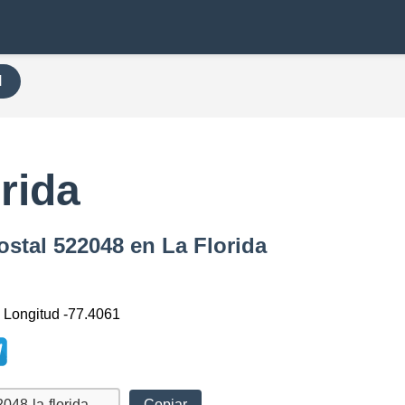
H
rida
ostal 522048 en La Florida
, Longitud -77.4061
Copiar