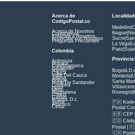
Acerca de
Localidad
CodigoPostal.co
Medellin
|
C
Acerca de Nosotros
Ibague
|
Ne
Contáctenos
Enlázate a Nosotros
Sucre
|
San
Anúnciate con Nosotros
Preguntas Frecuentes
La Vega
|
L
Paez
|
Suar
Colombia
Provincia
Antioquia
Boyaca
Cundinamarca
Santander
Nariño
Bogotá D.c
Cauca
Valle Del Cauca
Montería
|
U
Tolima
Bolivar
Santa Mar
Norte De Santander
Cordoba
Villavicen
Huila
Meta
Magdalena
Rionegro
|
Choco
Caldas
Bogota, D.c.
Sucre
🇵🇭
Kode 
Atlantico
Cesar
Postal Co
🇧🇷
CEP
🇨🇴
Códig
Poștal
| 
🇨🇭
Postl