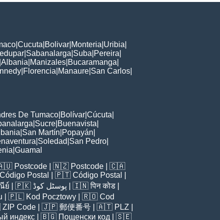
maco
|
Cucuta
|
Bolivar
|
Monteria
|
Uribia
|
ledupar
|
Sabanalarga
|
Suba
|
Pereira
|
|
Albania
|
Manizales
|
Bucaramanga
|
nnedy
|
Florencia
|
Manaure
|
San Carlos
|
ndres De Tumaco
|
Bolívar
|
Cúcuta
|
banalarga
|
Sucre
|
Buenavista
|
lbania
|
San Martín
|
Popayán
|
naventura
|
Soledad
|
San Pedro
|
enia
|
Guamal
🇦🇺
Postcode
| 🇳🇿
Postcode
| 🇨🇦
Código Postal
| 🇵🇹
Código Postal
|
ีย์
| 🇵🇰
پوسٹل کوڈ
| 🇮🇳
पिन कोड
|
u
| 🇵🇱
Kod Pocztowy
| 🇷🇴
Cod

ZIP Code
| 🇯🇵
郵便番号
| 🇦🇹
PLZ
|
ый индекс
| 🇧🇬
Пощенски код
| 🇸🇪