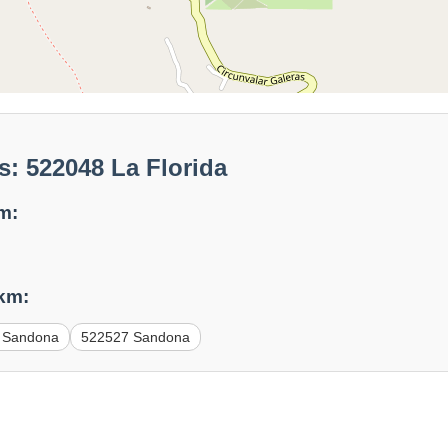
: 522048 La Florida
m:
 km:
 Sandona
522527 Sandona