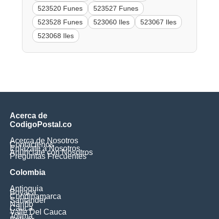
523520 Funes
523527 Funes
523528 Funes
523060 Iles
523067 Iles
523068 Iles
Acerca de
CodigoPostal.co
Acerca de Nosotros
Contáctenos
Enlázate a Nosotros
Anúnciate con Nosotros
Preguntas Frecuentes
Colombia
Antioquia
Boyaca
Cundinamarca
Santander
Nariño
Cauca
Valle Del Cauca
Tolima