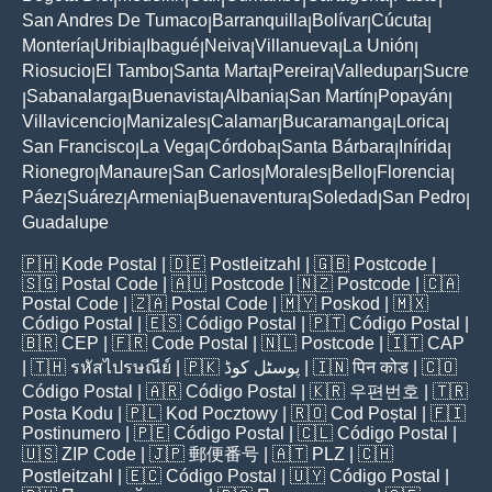
San Andres De Tumaco
Barranquilla
Bolívar
Cúcuta
|
|
|
|
Montería
Uribia
Ibagué
Neiva
Villanueva
La Unión
|
|
|
|
|
|
Riosucio
El Tambo
Santa Marta
Pereira
Valledupar
Sucre
|
|
|
|
|
Sabanalarga
Buenavista
Albania
San Martín
Popayán
|
|
|
|
|
|
Villavicencio
Manizales
Calamar
Bucaramanga
Lorica
|
|
|
|
|
San Francisco
La Vega
Córdoba
Santa Bárbara
Inírida
|
|
|
|
|
Rionegro
Manaure
San Carlos
Morales
Bello
Florencia
|
|
|
|
|
|
Páez
Suárez
Armenia
Buenaventura
Soledad
San Pedro
|
|
|
|
|
|
Guadalupe
🇵🇭
Kode Postal
| 🇩🇪
Postleitzahl
| 🇬🇧
Postcode
|
🇸🇬
Postal Code
| 🇦🇺
Postcode
| 🇳🇿
Postcode
| 🇨🇦
Postal Code
| 🇿🇦
Postal Code
| 🇲🇾
Poskod
| 🇲🇽
Código Postal
| 🇪🇸
Código Postal
| 🇵🇹
Código Postal
|
🇧🇷
CEP
| 🇫🇷
Code Postal
| 🇳🇱
Postcode
| 🇮🇹
CAP
| 🇹🇭
รหัสไปรษณีย์
| 🇵🇰
پوسٹل کوڈ
| 🇮🇳
पिन कोड
| 🇨🇴
Código Postal
| 🇦🇷
Código Postal
| 🇰🇷
우편번호
| 🇹🇷
Posta Kodu
| 🇵🇱
Kod Pocztowy
| 🇷🇴
Cod Poștal
| 🇫🇮
Postinumero
| 🇵🇪
Código Postal
| 🇨🇱
Código Postal
|
🇺🇸
ZIP Code
| 🇯🇵
郵便番号
| 🇦🇹
PLZ
| 🇨🇭
Postleitzahl
| 🇪🇨
Código Postal
| 🇺🇾
Código Postal
|