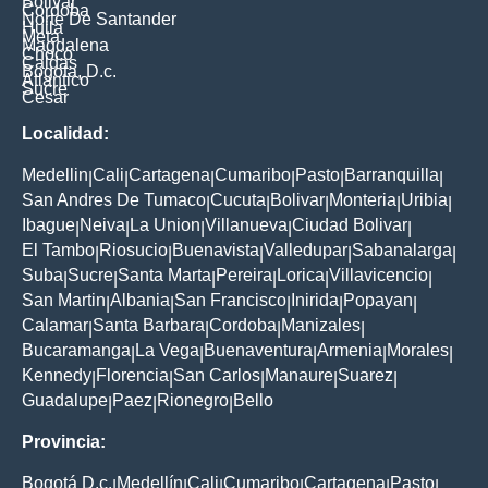
Bolivar
Cordoba
Norte De Santander
Huila
Meta
Magdalena
Choco
Caldas
Bogota, D.c.
Atlantico
Sucre
Cesar
Localidad:
Medellin
Cali
Cartagena
Cumaribo
Pasto
Barranquilla
|
|
|
|
|
|
San Andres De Tumaco
Cucuta
Bolivar
Monteria
Uribia
|
|
|
|
|
Ibague
Neiva
La Union
Villanueva
Ciudad Bolivar
|
|
|
|
|
El Tambo
Riosucio
Buenavista
Valledupar
Sabanalarga
|
|
|
|
|
Suba
Sucre
Santa Marta
Pereira
Lorica
Villavicencio
|
|
|
|
|
|
San Martin
Albania
San Francisco
Inirida
Popayan
|
|
|
|
|
Calamar
Santa Barbara
Cordoba
Manizales
|
|
|
|
Bucaramanga
La Vega
Buenaventura
Armenia
Morales
|
|
|
|
|
Kennedy
Florencia
San Carlos
Manaure
Suarez
|
|
|
|
|
Guadalupe
Paez
Rionegro
Bello
|
|
|
Provincia:
Bogotá D.c.
Medellín
Cali
Cumaribo
Cartagena
Pasto
|
|
|
|
|
|