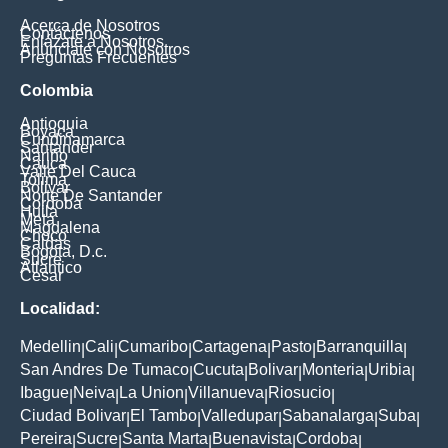
Acerca de Nosotros
Contáctenos
Enlázate a Nosotros
Anúnciate con Nosotros
Preguntas Frecuentes
Colombia
Antioquia
Boyaca
Cundinamarca
Santander
Nariño
Cauca
Valle Del Cauca
Tolima
Bolivar
Norte De Santander
Cordoba
Huila
Meta
Magdalena
Choco
Caldas
Bogota, D.c.
Sucre
Atlantico
Cesar
Localidad:
Medellin
Cali
Cumaribo
Cartagena
Pasto
Barranquilla
|
|
|
|
|
|
San Andres De Tumaco
Cucuta
Bolivar
Monteria
Uribia
|
|
|
|
|
Ibague
Neiva
La Union
Villanueva
Riosucio
|
|
|
|
|
Ciudad Bolivar
El Tambo
Valledupar
Sabanalarga
Suba
|
|
|
|
|
Pereira
Sucre
Santa Marta
Buenavista
Cordoba
|
|
|
|
|