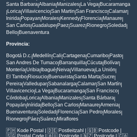
Santa Barbara
Albania
Manizales
La Vega
Bucaramanga
|
|
|
|
Lorica
Villavicencio
San Martin
San Francisco
Calamar
|
|
|
|
|
|
Inirida
Popayan
Morales
Kennedy
Florencia
Manaure
|
|
|
|
|
|
San Carlos
Guadalupe
Paez
Suarez
Rionegro
Soledad
|
|
|
|
|
|
Bello
Buenaventura
|
Provincia:
Bogotá D.c.
Medellín
Cali
Cartagena
Cumaribo
Pasto
|
|
|
|
|
|
San Andres De Tumaco
Barranquilla
Cúcuta
Bolívar
|
|
|
|
Montería
Uribia
Ibagué
Neiva
Villanueva
La Unión
|
|
|
|
|
|
El Tambo
Riosucio
Buenavista
Santa Marta
Sucre
|
|
|
|
|
Pereira
Valledupar
Sabanalarga
Calamar
San Martín
|
|
|
|
|
Villavicencio
La Vega
Bucaramanga
San Francisco
|
|
|
|
Córdoba
Lorica
Albania
Manizales
Santa Bárbara
|
|
|
|
|
Popayán
Inírida
Bello
San Carlos
Manaure
Armenia
|
|
|
|
|
|
Buenaventura
Soledad
Florencia
San Pedro
Morales
|
|
|
|
|
Rionegro
Páez
Suárez
Miraflores
|
|
|
🇵🇭
Kode Postal
| 🇩🇪
Postleitzahl
| 🇬🇧
Postcode
|
🇸🇬
Postal Code
| 🇦🇺
Postcode
| 🇳🇿
Postcode
| 🇨🇦