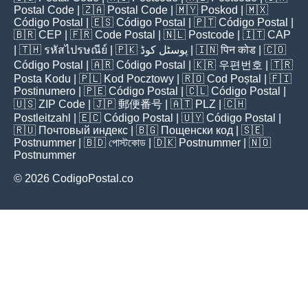
Postal Code
| 🇿🇦
Postal Code
| 🇲🇾
Poskod
| 🇲🇽
Código Postal
| 🇪🇸
Código Postal
| 🇵🇹
Código Postal
|
🇧🇷
CEP
| 🇫🇷
Code Postal
| 🇳🇱
Postcode
| 🇮🇹
CAP
| 🇹🇭
รหัสไปรษณีย์
| 🇵🇰
پوسٹل کوڈ
| 🇮🇳
पिन कोड
| 🇨🇴
Código Postal
| 🇦🇷
Código Postal
| 🇰🇷
우편번호
| 🇹🇷
Posta Kodu
| 🇵🇱
Kod Pocztowy
| 🇷🇴
Cod Poștal
| 🇫🇮
Postinumero
| 🇵🇪
Código Postal
| 🇨🇱
Código Postal
|
🇺🇸
ZIP Code
| 🇯🇵
郵便番号
| 🇦🇹
PLZ
| 🇨🇭
Postleitzahl
| 🇪🇨
Código Postal
| 🇺🇾
Código Postal
|
🇷🇺
Почтовый индекс
| 🇧🇬
Пощенски код
| 🇸🇪
Postnummer
| 🇧🇩
পোস্টকোড
| 🇩🇰
Postnummer
| 🇳🇴
Postnummer
© 2026 CodigoPostal.co