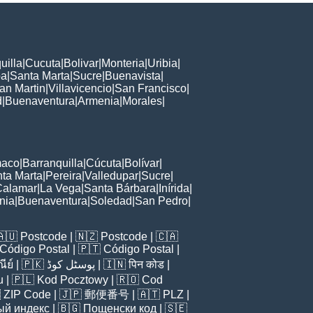
uilla
|
Cucuta
|
Bolivar
|
Monteria
|
Uribia
|
ba
|
Santa Marta
|
Sucre
|
Buenavista
|
an Martin
|
Villavicencio
|
San Francisco
|
d
|
Buenaventura
|
Armenia
|
Morales
|
maco
|
Barranquilla
|
Cúcuta
|
Bolívar
|
ta Marta
|
Pereira
|
Valledupar
|
Sucre
|
Calamar
|
La Vega
|
Santa Bárbara
|
Inírida
|
nia
|
Buenaventura
|
Soledad
|
San Pedro
|
🇦🇺
Postcode
| 🇳🇿
Postcode
| 🇨🇦
Código Postal
| 🇵🇹
Código Postal
|
ีย์
| 🇵🇰
پوسٹل کوڈ
| 🇮🇳
पिन कोड
|
u
| 🇵🇱
Kod Pocztowy
| 🇷🇴
Cod

ZIP Code
| 🇯🇵
郵便番号
| 🇦🇹
PLZ
|
ый индекс
| 🇧🇬
Пощенски код
| 🇸🇪