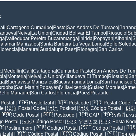
:
ali
|
Cartagena
|
Cumaribo
|
Pasto
|
San Andres De Tumaco
|
Barranq
lanueva
|
Neiva
|
La Union
|
Ciudad Bolivar
|
El Tambo
|
Riosucio
|
Su
ga
|
Valledupar
|
Pereira
|
Bucaramanga
|
Inirida
|
Popayan
|
Albania
|
S
alamar
|
Manizales
|
Santa Barbara
|
La Vega
|
Lorica
|
Bello
|
Soleda
lorencia
|
Manaure
|
Guadalupe
|
Paez
|
Rionegro
|
San Carlos
:
.
|
Medellín
|
Cali
|
Cartagena
|
Cumaribo
|
Pasto
|
San Andres De Tu
bia
|
Montería
|
Neiva
|
La Unión
|
Villanueva
|
El Tambo
|
Riosucio
|
San
ga
|
Buenavista
|
Manizales
|
Bucaramanga
|
Lorica
|
San Francisco
|
órdoba
|
San Martín
|
Popayán
|
Villavicencio
|
Suárez
|
Morales
|
Arme
Bello
|
Manaure
|
San Carlos
|
Florencia
|
Páez
|
Ricaurte
Postal
| 🇩🇪
Postleitzahl
| 🇬🇧
Postcode
| 🇸🇬
Postal Code
| 
de
| 🇿🇦
Postal Code
| 🇲🇾
Poskod
| 🇲🇽
Código Postal
| 🇪🇸
| 🇫🇷
Code Postal
| 🇳🇱
Postcode
| 🇮🇹
CAP
| 🇹🇭
รหัสไปรษณ
o Postal
| 🇦🇷
Código Postal
| 🇰🇷
우편번호
| 🇹🇷
Posta Kod
🇮
Postinumero
| 🇵🇪
Código Postal
| 🇨🇱
Código Postal
| 🇺
eitzahl
| 🇪🇨
Código Postal
| 🇺🇾
Código Postal
| 🇷🇺
Почтов