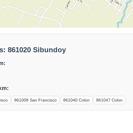
s: 861020 Sibundoy
m:
 km:
isco
861008 San Francisco
861040 Colon
861047 Colon