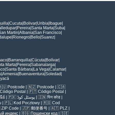
uilla
|
Cucuta
|
Bolivar
|
Uribia
|
Ibague
|
alledupar
|
Pereira
|
Santa Marta
|
Suba
|
San Martin
|
Albania
|
San Francisco
|
dalupe
|
Rionegro
|
Bello
|
Suarez
|
maco
|
Barranquilla
|
Cúcuta
|
Bolívar
|
ta Marta
|
Pereira
|
Sabanalarga
|
sco
|
Santa Bárbara
|
La Vega
|
Calamar
|
s
|
Armenia
|
Buenaventura
|
Soledad
|
oyacá
🇦🇺
Postcode
| 🇳🇿
Postcode
| 🇨🇦
Código Postal
| 🇵🇹
Código Postal
|
ีย์
| 🇵🇰
پوسٹل کوڈ
| 🇮🇳
पिन कोड
|
u
| 🇵🇱
Kod Pocztowy
| 🇷🇴
Cod

ZIP Code
| 🇯🇵
郵便番号
| 🇦🇹
PLZ
|
ый индекс
| 🇧🇬
Пощенски код
| 🇸🇪