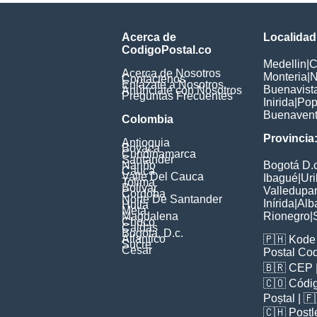
Acerca de
Localidad
CodigoPostal.co
Medellin
|
C
Acerca de Nosotros
Monteria
|
N
Contáctenos
Enlázate a Nosotros
Buenavist
Anúnciate con Nosotros
Preguntas Frecuentes
Inirida
|
Pop
Buenavent
Colombia
Provincia
Antioquia
Boyaca
Cundinamarca
Santander
Nariño
Bogotá D.c
Cauca
Valle Del Cauca
Ibagué
|
Uri
Tolima
Bolivar
Valledupa
Cordoba
Norte De Santander
Inírida
|
Alb
Huila
Meta
Magdalena
Rionegro
|
Choco
Caldas
Bogota, D.c.
Atlantico
🇵🇭
Kode 
Sucre
Cesar
Postal Co
🇧🇷
CEP
🇨🇴
Códig
Poștal
| 
🇨🇭
Postl