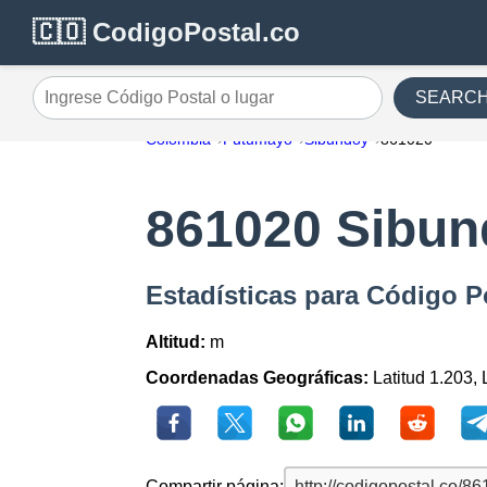
🇨🇴 CodigoPostal.co
SEARC
Ingrese Código Postal o lugar
Colombia
Putumayo
Sibundoy
861020
861020 Sibu
Estadísticas para Código 
Altitud:
m
Coordenadas Geográficas:
Latitud 1.203,
Compartir página: