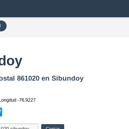
H
ndoy
Postal 861020 en Sibundoy
 Longitud -76.9227
Copiar