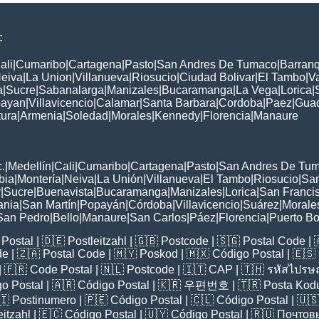
:
ali
|
Cumaribo
|
Cartagena
|
Pasto
|
San Andres De Tumaco
|
Barranq
eiva
|
La Union
|
Villanueva
|
Riosucio
|
Ciudad Bolivar
|
El Tambo
|
V
a
|
Sucre
|
Sabanalarga
|
Manizales
|
Bucaramanga
|
La Vega
|
Lorica
|
ayan
|
Villavicencio
|
Calamar
|
Santa Barbara
|
Cordoba
|
Paez
|
Gua
ura
|
Armenia
|
Soledad
|
Morales
|
Kennedy
|
Florencia
|
Manaure
:
.
|
Medellín
|
Cali
|
Cumaribo
|
Cartagena
|
Pasto
|
San Andres De Tu
bia
|
Montería
|
Neiva
|
La Unión
|
Villanueva
|
El Tambo
|
Riosucio
|
San
r
|
Sucre
|
Buenavista
|
Bucaramanga
|
Manizales
|
Lorica
|
San Franci
ania
|
San Martín
|
Popayán
|
Córdoba
|
Villavicencio
|
Suárez
|
Morale
San Pedro
|
Bello
|
Manaure
|
San Carlos
|
Páez
|
Florencia
|
Puerto B
Postal
| 🇩🇪
Postleitzahl
| 🇬🇧
Postcode
| 🇸🇬
Postal Code
| 
de
| 🇿🇦
Postal Code
| 🇲🇾
Poskod
| 🇲🇽
Código Postal
| 🇪🇸
| 🇫🇷
Code Postal
| 🇳🇱
Postcode
| 🇮🇹
CAP
| 🇹🇭
รหัสไปรษณ
o Postal
| 🇦🇷
Código Postal
| 🇰🇷
우편번호
| 🇹🇷
Posta Kod
🇮
Postinumero
| 🇵🇪
Código Postal
| 🇨🇱
Código Postal
| 🇺
eitzahl
| 🇪🇨
Código Postal
| 🇺🇾
Código Postal
| 🇷🇺
Почтов