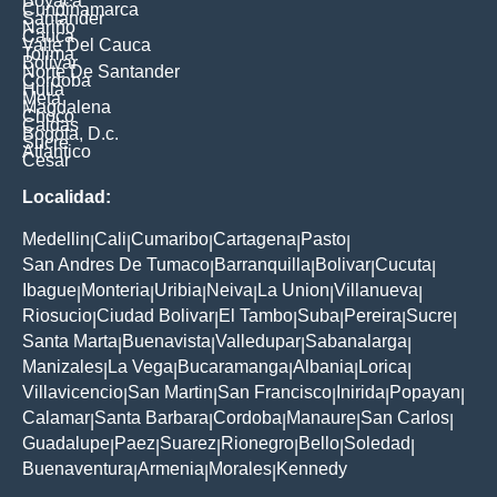
Boyaca
Cundinamarca
Santander
Nariño
Cauca
Valle Del Cauca
Tolima
Bolivar
Norte De Santander
Cordoba
Huila
Meta
Magdalena
Choco
Caldas
Bogota, D.c.
Sucre
Atlantico
Cesar
Localidad:
Medellin
Cali
Cumaribo
Cartagena
Pasto
|
|
|
|
|
San Andres De Tumaco
Barranquilla
Bolivar
Cucuta
|
|
|
|
Ibague
Monteria
Uribia
Neiva
La Union
Villanueva
|
|
|
|
|
|
Riosucio
Ciudad Bolivar
El Tambo
Suba
Pereira
Sucre
|
|
|
|
|
|
Santa Marta
Buenavista
Valledupar
Sabanalarga
|
|
|
|
Manizales
La Vega
Bucaramanga
Albania
Lorica
|
|
|
|
|
Villavicencio
San Martin
San Francisco
Inirida
Popayan
|
|
|
|
|
Calamar
Santa Barbara
Cordoba
Manaure
San Carlos
|
|
|
|
|
Guadalupe
Paez
Suarez
Rionegro
Bello
Soledad
|
|
|
|
|
|
Buenaventura
Armenia
Morales
Kennedy
|
|
|