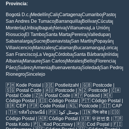
Provincia:
Bogotá D.c.
Medellín
Cali
Cartagena
Cumaribo
Pasto
|
|
|
|
|
|
San Andres De Tumaco
Barranquilla
Bolívar
Cúcuta
|
|
|
|
Montería
Uribia
Ibagué
Neiva
Villanueva
La Unión
|
|
|
|
|
|
Riosucio
El Tambo
Santa Marta
Pereira
Valledupar
|
|
|
|
|
Sabanalarga
Sucre
Buenavista
San Martín
Popayán
|
|
|
|
|
Villavicencio
Manizales
Calamar
Bucaramanga
Lorica
|
|
|
|
|
San Francisco
La Vega
Córdoba
Santa Bárbara
Inírida
|
|
|
|
|
Albania
Manaure
San Carlos
Morales
Bello
Florencia
|
|
|
|
|
|
Páez
Suárez
Armenia
Buenaventura
Soledad
San Pedro
|
|
|
|
|
|
Rionegro
Sincelejo
|
🇵🇭
Kode Postal
| 🇩🇪
Postleitzahl
| 🇬🇧
Postcode
|
🇸🇬
Postal Code
| 🇦🇺
Postcode
| 🇳🇿
Postcode
| 🇨🇦
Postal Code
| 🇿🇦
Postal Code
| 🇲🇾
Poskod
| 🇲🇽
Código Postal
| 🇪🇸
Código Postal
| 🇵🇹
Código Postal
|
🇧🇷
CEP
| 🇫🇷
Code Postal
| 🇳🇱
Postcode
| 🇮🇹
CAP
| 🇹🇭
รหัสไปรษณีย์
| 🇵🇰
پوسٹل کوڈ
| 🇮🇳
पिन कोड
| 🇨🇴
Código Postal
| 🇦🇷
Código Postal
| 🇰🇷
우편번호
| 🇹🇷
Posta Kodu
| 🇵🇱
Kod Pocztowy
| 🇷🇴
Cod Poștal
| 🇫🇮