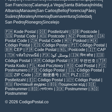
San Francisco
Calamar
La Vega
Santa Bárbara
Inírida
|
|
|
|
|
Albania
Manaure
San Carlos
Bello
Florencia
Páez
|
|
|
|
|
|
Suárez
Morales
Armenia
Buenaventura
Soledad
|
|
|
|
|
San Pedro
Rionegro
Sincelejo
|
|
🇵🇭
Kode Postal
| 🇩🇪
Postleitzahl
| 🇬🇧
Postcode
|
🇸🇬
Postal Code
| 🇦🇺
Postcode
| 🇳🇿
Postcode
| 🇨🇦
Postal Code
| 🇿🇦
Postal Code
| 🇲🇾
Poskod
| 🇲🇽
Código Postal
| 🇪🇸
Código Postal
| 🇵🇹
Código Postal
|
🇧🇷
CEP
| 🇫🇷
Code Postal
| 🇳🇱
Postcode
| 🇮🇹
CAP
| 🇹🇭
รหัสไปรษณีย์
| 🇵🇰
پوسٹل کوڈ
| 🇮🇳
पिन कोड
| 🇨🇴
Código Postal
| 🇦🇷
Código Postal
| 🇰🇷
우편번호
| 🇹🇷
Posta Kodu
| 🇵🇱
Kod Pocztowy
| 🇷🇴
Cod Poștal
| 🇫🇮
Postinumero
| 🇵🇪
Código Postal
| 🇨🇱
Código Postal
|
🇺🇸
ZIP Code
| 🇯🇵
郵便番号
| 🇦🇹
PLZ
| 🇨🇭
Postleitzahl
| 🇪🇨
Código Postal
| 🇺🇾
Código Postal
|
🇷🇺
Почтовый индекс
| 🇧🇬
Пощенски код
| 🇸🇪
Postnummer
| 🇧🇩
পোস্টকোড
| 🇩🇰
Postnummer
| 🇳🇴
Postnummer
© 2026 CodigoPostal.co