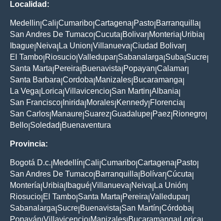
Localidad:
Medellin
Cali
Cumaribo
Cartagena
Pasto
Barranquilla
|
|
|
|
|
|
San Andres De Tumaco
Cucuta
Bolivar
Monteria
Uribia
|
|
|
|
|
Ibague
Neiva
La Union
Villanueva
Ciudad Bolivar
|
|
|
|
|
El Tambo
Riosucio
Valledupar
Sabanalarga
Suba
Sucre
|
|
|
|
|
|
Santa Marta
Pereira
Buenavista
Popayan
Calamar
|
|
|
|
|
Santa Barbara
Cordoba
Manizales
Bucaramanga
|
|
|
|
La Vega
Lorica
Villavicencio
San Martin
Albania
|
|
|
|
|
San Francisco
Inirida
Morales
Kennedy
Florencia
|
|
|
|
|
San Carlos
Manaure
Suarez
Guadalupe
Paez
Rionegro
|
|
|
|
|
|
Bello
Soledad
Buenaventura
|
|
Provincia:
Bogotá D.c.
Medellín
Cali
Cumaribo
Cartagena
Pasto
|
|
|
|
|
|
San Andres De Tumaco
Barranquilla
Bolívar
Cúcuta
|
|
|
|
Montería
Uribia
Ibagué
Villanueva
Neiva
La Unión
|
|
|
|
|
|
Riosucio
El Tambo
Santa Marta
Pereira
Valledupar
|
|
|
|
|
Sabanalarga
Sucre
Buenavista
San Martín
Córdoba
|
|
|
|
|
Popayán
Villavicencio
Manizales
Bucaramanga
Lorica
|
|
|
|
|