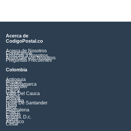
Acerca de
CodigoPostal.co
Acerca de Nosotros
Contáctenos
Enlázate a Nosotros
Anúnciate con Nosotros
Preguntas Frecuentes
Colombia
Antioquia
Boyaca
Cundinamarca
Santander
Nariño
Cauca
Valle Del Cauca
Tolima
Bolivar
Cordoba
Norte De Santander
Huila
Meta
Magdalena
Choco
Caldas
Bogota, D.c.
Sucre
Atlantico
Cesar