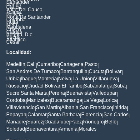
Santander
Nariño
Cauca
Valle Del Cauca
Tolima
Bolivar
Norte De Santander
Cordoba
Huila
Meta
Magdalena
Choco
Caldas
Bogota, D.c.
Sucre
Atlantico
Cesar
Localidad:
Medellin
Cali
Cumaribo
Cartagena
Pasto
|
|
|
|
|
San Andres De Tumaco
Barranquilla
Cucuta
Bolivar
|
|
|
|
Uribia
Ibague
Monteria
Neiva
La Union
Villanueva
|
|
|
|
|
|
Riosucio
Ciudad Bolivar
El Tambo
Sabanalarga
Suba
|
|
|
|
|
Sucre
Santa Marta
Pereira
Buenavista
Valledupar
|
|
|
|
|
Cordoba
Manizales
Bucaramanga
La Vega
Lorica
|
|
|
|
|
Villavicencio
San Martin
Albania
San Francisco
Inirida
|
|
|
|
|
Popayan
Calamar
Santa Barbara
Florencia
San Carlos
|
|
|
|
|
Manaure
Suarez
Guadalupe
Paez
Rionegro
Bello
|
|
|
|
|
|
Soledad
Buenaventura
Armenia
Morales
|
|
|