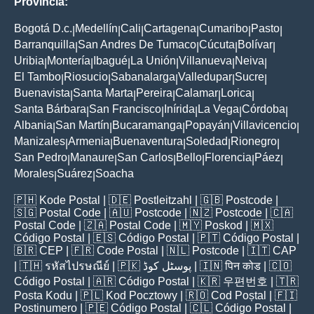
Provincia:
Bogotá D.c.
Medellín
Cali
Cartagena
Cumaribo
Pasto
|
|
|
|
|
|
Barranquilla
San Andres De Tumaco
Cúcuta
Bolívar
|
|
|
|
Uribia
Montería
Ibagué
La Unión
Villanueva
Neiva
|
|
|
|
|
|
El Tambo
Riosucio
Sabanalarga
Valledupar
Sucre
|
|
|
|
|
Buenavista
Santa Marta
Pereira
Calamar
Lorica
|
|
|
|
|
Santa Bárbara
San Francisco
Inírida
La Vega
Córdoba
|
|
|
|
|
Albania
San Martín
Bucaramanga
Popayán
Villavicencio
|
|
|
|
|
Manizales
Armenia
Buenaventura
Soledad
Rionegro
|
|
|
|
|
San Pedro
Manaure
San Carlos
Bello
Florencia
Páez
|
|
|
|
|
|
Morales
Suárez
Soacha
|
|
🇵🇭
Kode Postal
| 🇩🇪
Postleitzahl
| 🇬🇧
Postcode
|
🇸🇬
Postal Code
| 🇦🇺
Postcode
| 🇳🇿
Postcode
| 🇨🇦
Postal Code
| 🇿🇦
Postal Code
| 🇲🇾
Poskod
| 🇲🇽
Código Postal
| 🇪🇸
Código Postal
| 🇵🇹
Código Postal
|
🇧🇷
CEP
| 🇫🇷
Code Postal
| 🇳🇱
Postcode
| 🇮🇹
CAP
| 🇹🇭
รหัสไปรษณีย์
| 🇵🇰
پوسٹل کوڈ
| 🇮🇳
पिन कोड
| 🇨🇴
Código Postal
| 🇦🇷
Código Postal
| 🇰🇷
우편번호
| 🇹🇷
Posta Kodu
| 🇵🇱
Kod Pocztowy
| 🇷🇴
Cod Poștal
| 🇫🇮
Postinumero
| 🇵🇪
Código Postal
| 🇨🇱
Código Postal
|