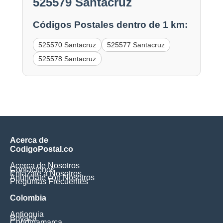
525579 Santacruz
Códigos Postales dentro de 1 km:
525570 Santacruz
525577 Santacruz
525578 Santacruz
Acerca de
CodigoPostal.co
Acerca de Nosotros
Contáctenos
Enlázate a Nosotros
Anúnciate con Nosotros
Preguntas Frecuentes
Colombia
Antioquia
Boyaca
Cundinamarca