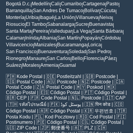
Bogotá D.c.
Medellín
Cali
Cumaribo
Cartagena
Pasto
|
|
|
|
|
|
Barranquilla
San Andres De Tumaco
Bolívar
Cúcuta
|
|
|
|
Montería
Uribia
Ibagué
La Unión
Villanueva
Neiva
|
|
|
|
|
|
Riosucio
El Tambo
Sabanalarga
Sucre
Buenavista
|
|
|
|
|
Santa Marta
Pereira
Valledupar
La Vega
Santa Bárbara
|
|
|
|
|
Calamar
Inírida
Albania
San Martín
Popayán
Córdoba
|
|
|
|
|
|
Villavicencio
Manizales
Bucaramanga
Lorica
|
|
|
|
San Francisco
Buenaventura
Soledad
San Pedro
|
|
|
|
Rionegro
Manaure
San Carlos
Bello
Florencia
Páez
|
|
|
|
|
|
Suárez
Morales
Armenia
Guamal
|
|
|
🇵🇭
Kode Postal
| 🇩🇪
Postleitzahl
| 🇬🇧
Postcode
|
🇸🇬
Postal Code
| 🇦🇺
Postcode
| 🇳🇿
Postcode
| 🇨🇦
Postal Code
| 🇿🇦
Postal Code
| 🇲🇾
Poskod
| 🇲🇽
Código Postal
| 🇪🇸
Código Postal
| 🇵🇹
Código Postal
|
🇧🇷
CEP
| 🇫🇷
Code Postal
| 🇳🇱
Postcode
| 🇮🇹
CAP
| 🇹🇭
รหัสไปรษณีย์
| 🇵🇰
پوسٹل کوڈ
| 🇮🇳
पिन कोड
| 🇨🇴
Código Postal
| 🇦🇷
Código Postal
| 🇰🇷
우편번호
| 🇹🇷
Posta Kodu
| 🇵🇱
Kod Pocztowy
| 🇷🇴
Cod Poștal
| 🇫🇮
Postinumero
| 🇵🇪
Código Postal
| 🇨🇱
Código Postal
|
🇺🇸
ZIP Code
| 🇯🇵
郵便番号
| 🇦🇹
PLZ
| 🇨🇭