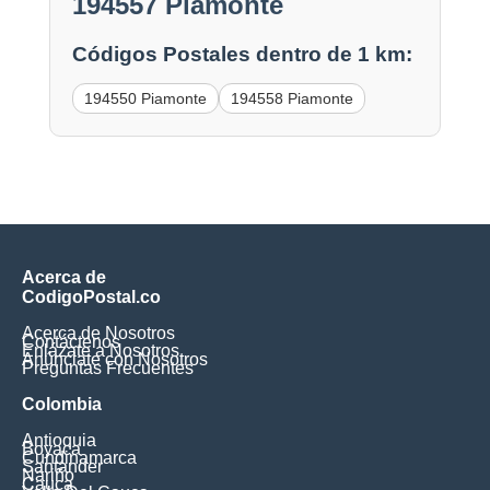
194557 Piamonte
Códigos Postales dentro de 1 km:
194550 Piamonte
194558 Piamonte
Acerca de
CodigoPostal.co
Acerca de Nosotros
Contáctenos
Enlázate a Nosotros
Anúnciate con Nosotros
Preguntas Frecuentes
Colombia
Antioquia
Boyaca
Cundinamarca
Santander
Nariño
Cauca