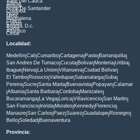
Valle Del Cauca
Tolima
Bolivar
Norte De Santander
Cordoba
Huila
Meta
Magdalena
Choco
Caldas
Bogota, D.c.
Sucre
Atlantico
Cesar
Localidad:
Medellin
Cali
Cumaribo
Cartagena
Pasto
Barranquilla
|
|
|
|
|
|
San Andres De Tumaco
Cucuta
Bolivar
Monteria
Uribia
|
|
|
|
|
Ibague
Neiva
La Union
Villanueva
Ciudad Bolivar
|
|
|
|
|
El Tambo
Riosucio
Valledupar
Sabanalarga
Suba
|
|
|
|
|
Pereira
Sucre
Santa Marta
Buenavista
Popayan
Calamar
|
|
|
|
|
Albania
Santa Barbara
Cordoba
Manizales
|
|
|
|
|
Bucaramanga
La Vega
Lorica
Villavicencio
San Martin
|
|
|
|
|
San Francisco
Inirida
Morales
Kennedy
Florencia
|
|
|
|
|
Manaure
San Carlos
Paez
Suarez
Guadalupe
Rionegro
|
|
|
|
|
|
Bello
Soledad
Buenaventura
|
|
Provincia: