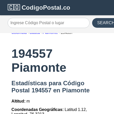
🇨🇴 CodigoPostal.co
SEARC
Ingrese Código Postal o lugar
Colombia
Cauca
Piamonte
194557
194557
Piamonte
Estadísticas para Código
Postal 194557 en Piamonte
Altitud:
m
Coordenadas Geográficas:
Latitud 1.12,