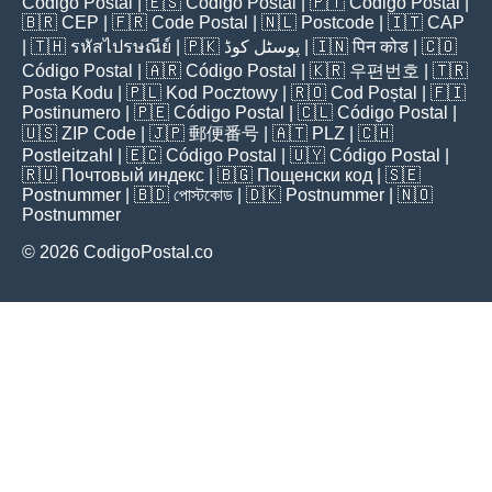
Código Postal
| 🇪🇸
Código Postal
| 🇵🇹
Código Postal
|
🇧🇷
CEP
| 🇫🇷
Code Postal
| 🇳🇱
Postcode
| 🇮🇹
CAP
| 🇹🇭
รหัสไปรษณีย์
| 🇵🇰
پوسٹل کوڈ
| 🇮🇳
पिन कोड
| 🇨🇴
Código Postal
| 🇦🇷
Código Postal
| 🇰🇷
우편번호
| 🇹🇷
Posta Kodu
| 🇵🇱
Kod Pocztowy
| 🇷🇴
Cod Poștal
| 🇫🇮
Postinumero
| 🇵🇪
Código Postal
| 🇨🇱
Código Postal
|
🇺🇸
ZIP Code
| 🇯🇵
郵便番号
| 🇦🇹
PLZ
| 🇨🇭
Postleitzahl
| 🇪🇨
Código Postal
| 🇺🇾
Código Postal
|
🇷🇺
Почтовый индекс
| 🇧🇬
Пощенски код
| 🇸🇪
Postnummer
| 🇧🇩
পোস্টকোড
| 🇩🇰
Postnummer
| 🇳🇴
Postnummer
© 2026 CodigoPostal.co