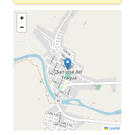
+
−
Leaflet