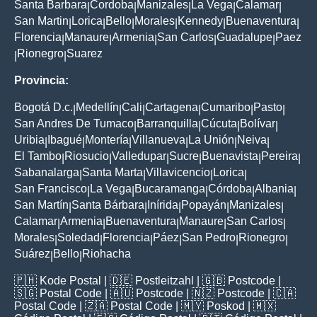
Santa Barbara
Cordoba
Manizales
La Vega
Calamar
|
|
|
|
|
San Martin
Lorica
Bello
Morales
Kennedy
Buenaventura
|
|
|
|
|
|
Florencia
Manaure
Armenia
San Carlos
Guadalupe
Paez
|
|
|
|
|
Rionegro
Suarez
|
|
Provincia:
Bogotá D.c.
Medellín
Cali
Cartagena
Cumaribo
Pasto
|
|
|
|
|
|
San Andres De Tumaco
Barranquilla
Cúcuta
Bolívar
|
|
|
|
Uribia
Ibagué
Montería
Villanueva
La Unión
Neiva
|
|
|
|
|
|
El Tambo
Riosucio
Valledupar
Sucre
Buenavista
Pereira
|
|
|
|
|
|
Sabanalarga
Santa Marta
Villavicencio
Lorica
|
|
|
|
San Francisco
La Vega
Bucaramanga
Córdoba
Albania
|
|
|
|
|
San Martín
Santa Bárbara
Inírida
Popayán
Manizales
|
|
|
|
|
Calamar
Armenia
Buenaventura
Manaure
San Carlos
|
|
|
|
|
Morales
Soledad
Florencia
Páez
San Pedro
Rionegro
|
|
|
|
|
|
Suárez
Bello
Riohacha
|
|
🇵🇭
Kode Postal
| 🇩🇪
Postleitzahl
| 🇬🇧
Postcode
|
🇸🇬
Postal Code
| 🇦🇺
Postcode
| 🇳🇿
Postcode
| 🇨🇦
Postal Code
| 🇿🇦
Postal Code
| 🇲🇾
Poskod
| 🇲🇽