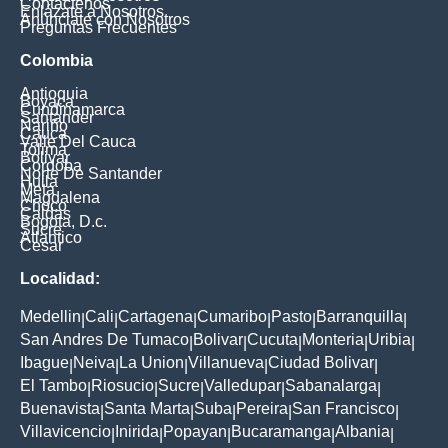
Contáctenos
Enlázate a Nosotros
Anúnciate con Nosotros
Preguntas Frecuentes
Colombia
Antioquia
Boyaca
Cundinamarca
Santander
Nariño
Cauca
Valle Del Cauca
Tolima
Bolivar
Cordoba
Norte De Santander
Huila
Meta
Magdalena
Choco
Caldas
Bogota, D.c.
Sucre
Atlantico
Cesar
Localidad:
Medellin
Cali
Cartagena
Cumaribo
Pasto
Barranquilla
|
|
|
|
|
|
San Andres De Tumaco
Bolivar
Cucuta
Monteria
Uribia
|
|
|
|
|
Ibague
Neiva
La Union
Villanueva
Ciudad Bolivar
|
|
|
|
|
El Tambo
Riosucio
Sucre
Valledupar
Sabanalarga
|
|
|
|
|
Buenavista
Santa Marta
Suba
Pereira
San Francisco
|
|
|
|
|
Villavicencio
Inirida
Popayan
Bucaramanga
Albania
|
|
|
|
|