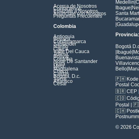
Medellin
|
C
Acerca de Nosotros
Ibague
|
Ne
Contáctenos
Enlázate a Nosotros
Santa Mar
Anúnciate con Nosotros
Preguntas Frecuentes
Bucarama
|
Guadalup
Colombia
Provincia
Antioquia
Boyaca
Cundinamarca
Santander
Nariño
Bogotá D.c
Cauca
Valle Del Cauca
|
Ibagué
|
Mo
Tolima
Bolivar
Buenavist
Cordoba
Norte De Santander
Villavicen
Huila
Meta
Magdalena
Bello
|
Man
Choco
Caldas
Bogota, D.c.
Sucre
🇵🇭
Kode 
Atlantico
Cesar
Postal Co
🇧🇷
CEP
🇨🇴
Códig
Poștal
| 
🇨🇭
Postl
Postnumm
© 2026 Co