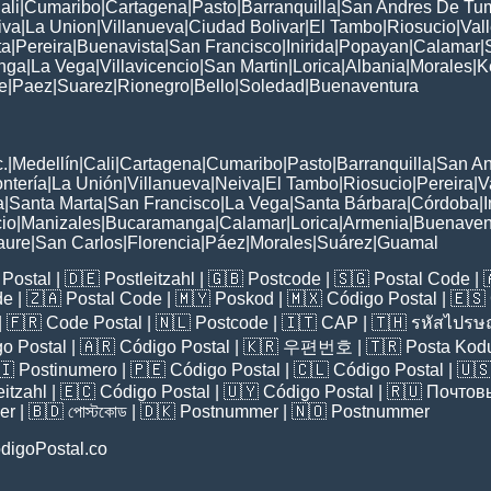
ali
|
Cumaribo
|
Cartagena
|
Pasto
|
Barranquilla
|
San Andres De Tu
iva
|
La Union
|
Villanueva
|
Ciudad Bolivar
|
El Tambo
|
Riosucio
|
Val
ta
|
Pereira
|
Buenavista
|
San Francisco
|
Inirida
|
Popayan
|
Calamar
|
nga
|
La Vega
|
Villavicencio
|
San Martin
|
Lorica
|
Albania
|
Morales
|
K
e
|
Paez
|
Suarez
|
Rionegro
|
Bello
|
Soledad
|
Buenaventura
:
.
|
Medellín
|
Cali
|
Cartagena
|
Cumaribo
|
Pasto
|
Barranquilla
|
San A
ntería
|
La Unión
|
Villanueva
|
Neiva
|
El Tambo
|
Riosucio
|
Pereira
|
V
a
|
Santa Marta
|
San Francisco
|
La Vega
|
Santa Bárbara
|
Córdoba
|
I
cio
|
Manizales
|
Bucaramanga
|
Calamar
|
Lorica
|
Armenia
|
Buenaven
aure
|
San Carlos
|
Florencia
|
Páez
|
Morales
|
Suárez
|
Guamal
Postal
| 🇩🇪
Postleitzahl
| 🇬🇧
Postcode
| 🇸🇬
Postal Code
| 
de
| 🇿🇦
Postal Code
| 🇲🇾
Poskod
| 🇲🇽
Código Postal
| 🇪🇸
| 🇫🇷
Code Postal
| 🇳🇱
Postcode
| 🇮🇹
CAP
| 🇹🇭
รหัสไปรษณ
o Postal
| 🇦🇷
Código Postal
| 🇰🇷
우편번호
| 🇹🇷
Posta Kod
🇮
Postinumero
| 🇵🇪
Código Postal
| 🇨🇱
Código Postal
| 🇺
eitzahl
| 🇪🇨
Código Postal
| 🇺🇾
Código Postal
| 🇷🇺
Почтов
er
| 🇧🇩
পোস্টকোড
| 🇩🇰
Postnummer
| 🇳🇴
Postnummer
digoPostal.co