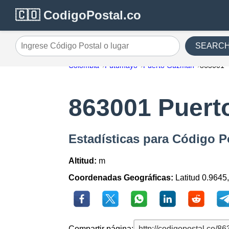
🇨🇴 CodigoPostal.co
SEARC
Ingrese Código Postal o lugar
Colombia
Putumayo
Puerto Guzman
863001
863001 Puer
Estadísticas para Código 
Altitud:
m
Coordenadas Geográficas:
Latitud 0.9645
Compartir página: