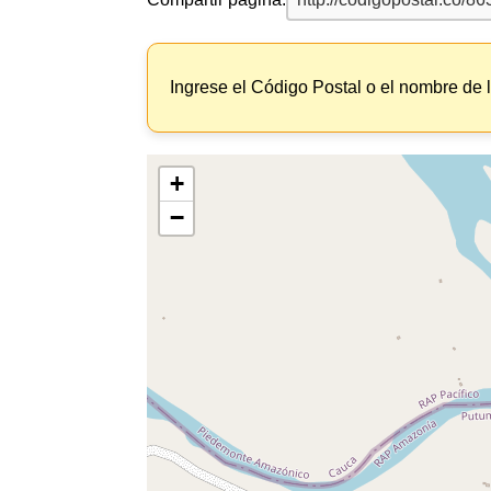
Ingrese el Código Postal o el nombre de 
+
−