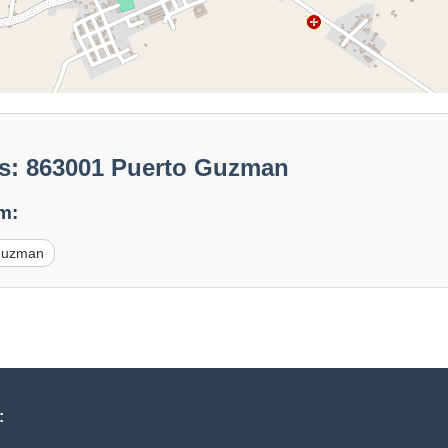
s: 863001 Puerto Guzman
m:
Guzman
: