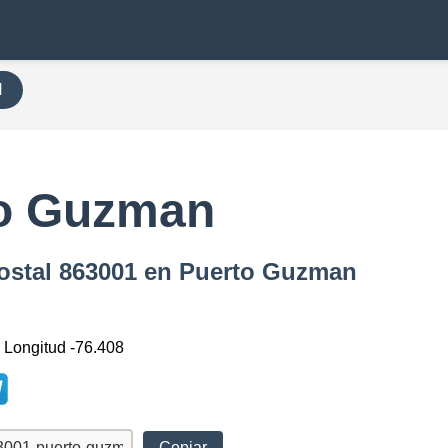
H
to Guzman
Postal 863001 en Puerto Guzman
, Longitud -76.408
Copiar