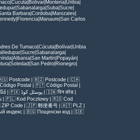
maco
|
Cucuta
|
Bolivar
|
Monteria
|
Uribia
|
ledupar
|
Sabanalarga
|
Suba
|
Sucre
|
Santa Barbara
|
Cordoba
|
Manizales
|
ennedy
|
Florencia
|
Manaure
|
San Carlos
ndres De Tumaco
|
Cúcuta
|
Bolívar
|
Uribia
alledupar
|
Sucre
|
Sabanalarga
|
nírida
|
Albania
|
San Martín
|
Popayán
|
tura
|
Soledad
|
San Pedro
|
Rionegro
|
🇦🇺
Postcode
| 🇳🇿
Postcode
| 🇨🇦
Código Postal
| 🇵🇹
Código Postal
|
ีย์
| 🇵🇰
پوسٹل کوڈ
| 🇮🇳
पिन कोड
|
u
| 🇵🇱
Kod Pocztowy
| 🇷🇴
Cod

ZIP Code
| 🇯🇵
郵便番号
| 🇦🇹
PLZ
|
ый индекс
| 🇧🇬
Пощенски код
| 🇸🇪