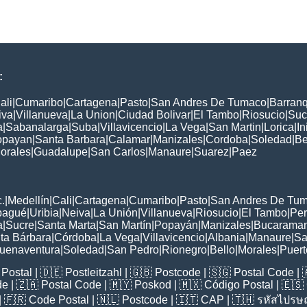
:
ali
|
Cumaribo
|
Cartagena
|
Pasto
|
San Andres De Tumaco
|
Barranq
iva
|
Villanueva
|
La Union
|
Ciudad Bolivar
|
El Tambo
|
Riosucio
|
Suc
a
|
Sabanalarga
|
Suba
|
Villavicencio
|
La Vega
|
San Martin
|
Lorica
|
In
opayan
|
Santa Barbara
|
Calamar
|
Manizales
|
Cordoba
|
Soledad
|
Be
orales
|
Guadalupe
|
San Carlos
|
Manaure
|
Suarez
|
Paez
:
.
|
Medellín
|
Cali
|
Cartagena
|
Cumaribo
|
Pasto
|
San Andres De Tu
bagué
|
Uribia
|
Neiva
|
La Unión
|
Villanueva
|
Riosucio
|
El Tambo
|
Per
a
|
Sucre
|
Santa Marta
|
San Martín
|
Popayán
|
Manizales
|
Bucarama
ta Bárbara
|
Córdoba
|
La Vega
|
Villavicencio
|
Albania
|
Manaure
|
Sa
uenaventura
|
Soledad
|
San Pedro
|
Rionegro
|
Bello
|
Morales
|
Puer
Postal
| 🇩🇪
Postleitzahl
| 🇬🇧
Postcode
| 🇸🇬
Postal Code
| 
de
| 🇿🇦
Postal Code
| 🇲🇾
Poskod
| 🇲🇽
Código Postal
| 🇪🇸
| 🇫🇷
Code Postal
| 🇳🇱
Postcode
| 🇮🇹
CAP
| 🇹🇭
รหัสไปรษณ