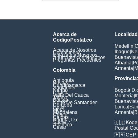
Acerca de
Localidad
CodigoPostal.co
Medellin
|
C
Acerca de Nosotros
Ibague
|
Ne
Contáctenos
Enlázate a Nosotros
Buenavist
Anúnciate con Nosotros
Preguntas Frecuentes
Albania
|
P
Armenia
|
M
Colombia
Provincia
Antioquia
Boyaca
Cundinamarca
Santander
Nariño
Bogotá D.c
Cauca
Valle Del Cauca
Montería
|
I
Tolima
Bolivar
Buenavist
Norte De Santander
Cordoba
Lorica
|
San
Huila
Meta
Magdalena
Armenia
|
B
Choco
Caldas
Bogota, D.c.
Sucre
🇵🇭
Kode 
Atlantico
Cesar
Postal Co
🇧🇷
CEP