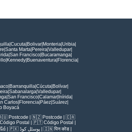
uilla
|
Cucuta
|
Bolivar
|
Monteria
|
Uribia
|
re
|
Santa Marta
|
Pereira
|
Valledupar
|
irida
|
San Francisco
|
Bucaramanga
|
llo
|
Kennedy
|
Buenaventura
|
Florencia
|
maco
|
Barranquilla
|
Cúcuta
|
Bolívar
|
eira
|
Sabanalarga
|
Valledupar
|
nga
|
San Francisco
|
Calamar
|
Inírida
|
n Carlos
|
Florencia
|
Páez
|
Suárez
|
to Boyacá
🇦🇺
Postcode
| 🇳🇿
Postcode
| 🇨🇦
Código Postal
| 🇵🇹
Código Postal
|
ีย์
| 🇵🇰
پوسٹل کوڈ
| 🇮🇳
पिन कोड
|